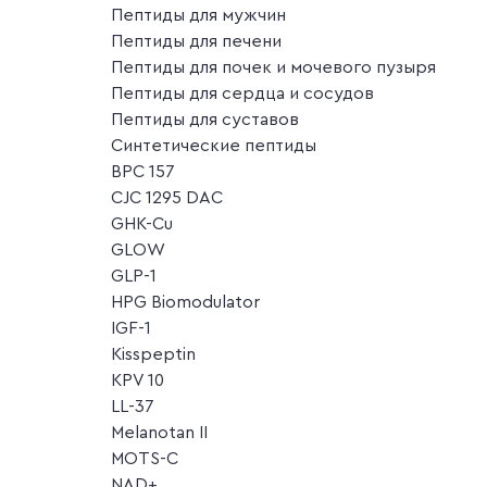
Пептиды для мужчин
Пептиды для печени
Пептиды для почек и мочевого пузыря
Пептиды для сердца и сосудов
Пептиды для суставов
Синтетические пептиды
BPC 157
CJC 1295 DAC
GHK-Cu
GLOW
GLP-1
HPG Biomodulator
IGF-1
Kisspeptin
KPV 10
LL-37
Melanotan II
MOTS-C
NAD+