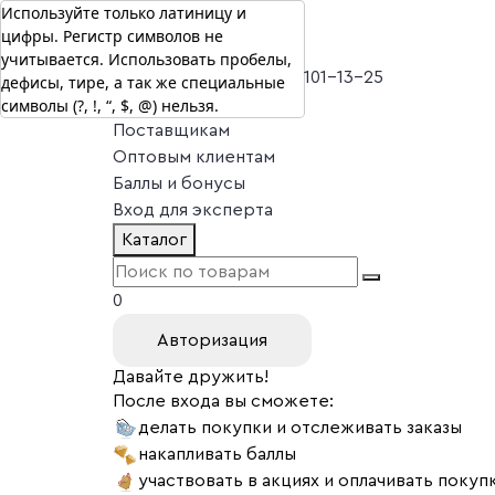
Используйте только латиницу и
цифры. Регистр символов не
г. Москва
учитывается. Использовать пробелы,
Vitual Peptide
+7 (800) 101-13-25
дефисы, тире, а так же специальные
символы (?, !, “, $, @) нельзя.
Специалистам
Поставщикам
Оптовым клиентам
Баллы и бонусы
Вход для эксперта
Каталог
0
Авторизация
Давайте дружить!
После входа вы сможете:
делать покупки и отслеживать заказы
накапливать баллы
участвовать в акциях и оплачивать покуп