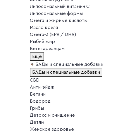
Липосомальный витамин C
Липосомальные формы
Омега и жирные кислоты
Масло криля
Омега-3 (EPA / DHA)
Рыбий жир
Вегетарианцам
Ещё
БАДы и специальные добавки
БАДы и специальные добавки
CBD
Анти-эйдж
Бетаин
Водород
Грибы
Детокс и очищение
Детям
Женское здоровье