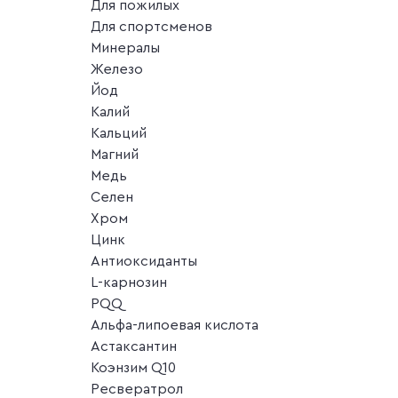
Для пожилых
Для спортсменов
Минералы
Железо
Йод
Калий
Кальций
Магний
Медь
Селен
Хром
Цинк
Антиоксиданты
L-карнозин
PQQ
Альфа-липоевая кислота
Астаксантин
Коэнзим Q10
Ресвератрол