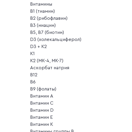
Витамины
B1 (тиамин)
B2 (рибофлавин)
B3 (ниацин)
B5, B7 (биотин)
D3 (холекальциферол)
D3 + K2
K1
K2 (MK-4, MK-7)
Аскорбат натрия
В12
В6
В9 (фолаты)
Витамин A
Витамин C
Витамин D
Витамин E
Витамин K
Витамины группы B