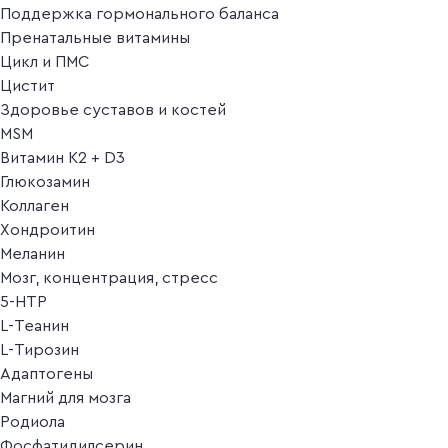
Поддержка гормонального баланса
Пренатальные витамины
Цикл и ПМС
Цистит
Здоровье суставов и костей
MSM
Витамин K2 + D3
Глюкозамин
Коллаген
Хондроитин
Меланин
Мозг, концентрация, стресс
5-HTP
L-Теанин
L-Тирозин
Адаптогены
Магний для мозга
Родиола
Фосфатидилсерин