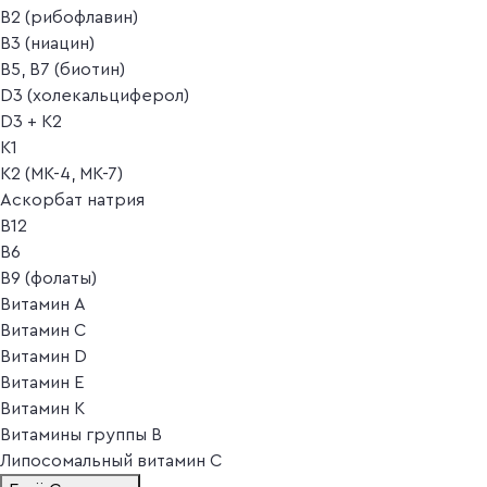
B2 (рибофлавин)
B3 (ниацин)
B5, B7 (биотин)
D3 (холекальциферол)
D3 + K2
K1
K2 (MK-4, MK-7)
Аскорбат натрия
В12
В6
В9 (фолаты)
Витамин A
Витамин C
Витамин D
Витамин E
Витамин K
Витамины группы B
Липосомальный витамин C