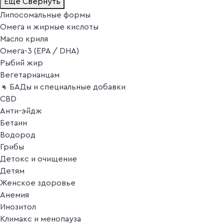
Ещё
Свернуть
Липосомальные формы
Омега и жирные кислоты
Масло криля
Омега-3 (EPA / DHA)
Рыбий жир
Вегетарианцам
БАДы и специальные добавки
CBD
Анти-эйдж
Бетаин
Водород
Грибы
Детокс и очищение
Детям
Женское здоровье
Анемия
Инозитол
Климакс и менопауза