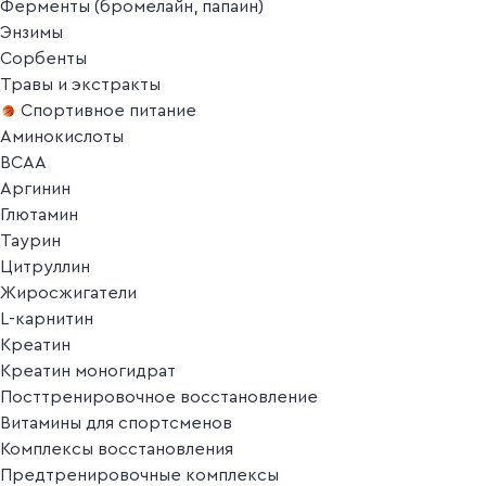
Ферменты (бромелайн, папаин)
Энзимы
Сорбенты
Травы и экстракты
Спортивное питание
Аминокислоты
BCAA
Аргинин
Глютамин
Таурин
Цитруллин
Жиросжигатели
L-карнитин
Креатин
Креатин моногидрат
Посттренировочное восстановление
Витамины для спортсменов
Комплексы восстановления
Предтренировочные комплексы