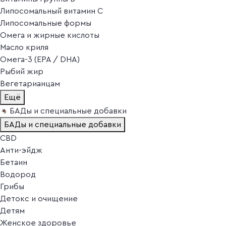
Липосомальный витамин C
Липосомальные формы
Омега и жирные кислоты
Масло криля
Омега-3 (EPA / DHA)
Рыбий жир
Вегетарианцам
Ещё
БАДы и специальные добавки
БАДы и специальные добавки
CBD
Анти-эйдж
Бетаин
Водород
Грибы
Детокс и очищение
Детям
Женское здоровье