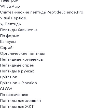
Телеграм
WhatsApp
Синтетические пептиды
PeptideScience.Pro
Vitual Peptide
Пептиды
Пептиды Хавинсона
По форме
Капсулы
Спрей
Органические пептиды
Пептидные комплексы
Пептидные спреи
Пептиды в ручках
Epithalon
Epithalon + Pinealon
GLOW
По назначению
Пептиды для женщин
Пептиды для ЖКТ