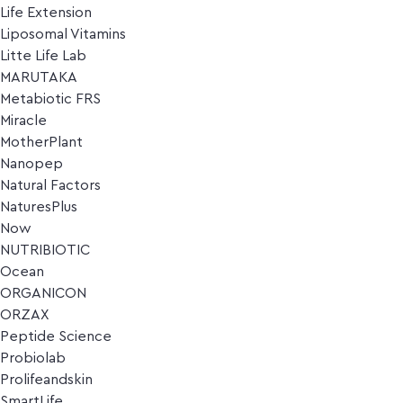
Life Extension
Liposomal Vitamins
Litte Life Lab
MARUTAKA
Metabiotic FRS
Miracle
MotherPlant
Nanopep
Natural Factors
NaturesPlus
Now
NUTRIBIOTIC
Ocean
ORGANICON
ORZAX
Peptide Science
Probiolab
Prolifeandskin
SmartLife