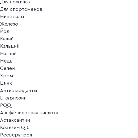
Для пожилых
Для спортсменов
Минералы
Железо
Йод
Калий
Кальций
Магний
Медь
Селен
Хром
Цинк
Антиоксиданты
L-карнозин
PQQ
Альфа-липоевая кислота
Астаксантин
Коэнзим Q10
Ресвератрол