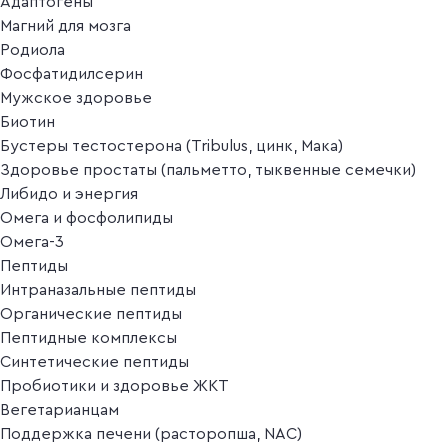
Адаптогены
Магний для мозга
Родиола
Фосфатидилсерин
Мужское здоровье
Биотин
Бустеры тестостерона (Tribulus, цинк, Мака)
Здоровье простаты (пальметто, тыквенные семечки)
Либидо и энергия
Омега и фосфолипиды
Омега-3
Пептиды
Интраназальные пептиды
Органические пептиды
Пептидные комплексы
Синтетические пептиды
Пробиотики и здоровье ЖКТ
Вегетарианцам
Поддержка печени (расторопша, NAC)