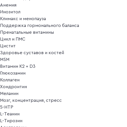
Анемия
Инозитол
Климакс и менопауза
Поддержка гормонального баланса
Пренатальные витамины
Цикл и ПМС
Цистит
Здоровье суставов и костей
MSM
Витамин K2 + D3
Глюкозамин
Коллаген
Хондроитин
Меланин
Мозг, концентрация, стресс
5-HTP
L-Теанин
L-Тирозин