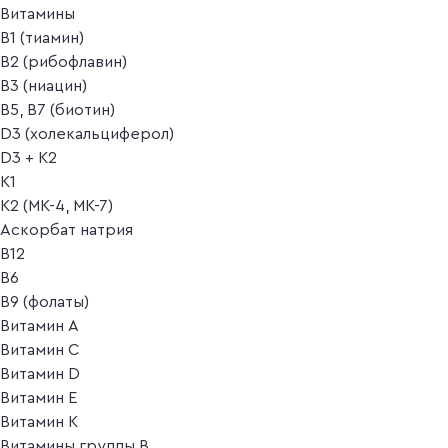
Витамины
B1 (тиамин)
B2 (рибофлавин)
B3 (ниацин)
B5, B7 (биотин)
D3 (холекальциферол)
D3 + K2
K1
K2 (MK-4, MK-7)
Аскорбат натрия
В12
В6
В9 (фолаты)
Витамин A
Витамин C
Витамин D
Витамин E
Витамин K
Витамины группы B