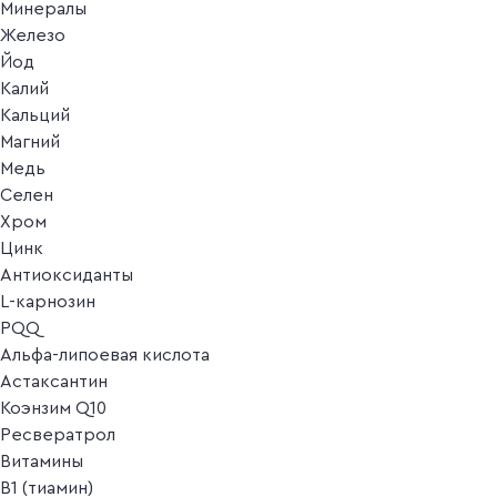
Минералы
Железо
Йод
Калий
Кальций
Магний
Медь
Селен
Хром
Цинк
Антиоксиданты
L-карнозин
PQQ
Альфа-липоевая кислота
Астаксантин
Коэнзим Q10
Ресвератрол
Витамины
B1 (тиамин)