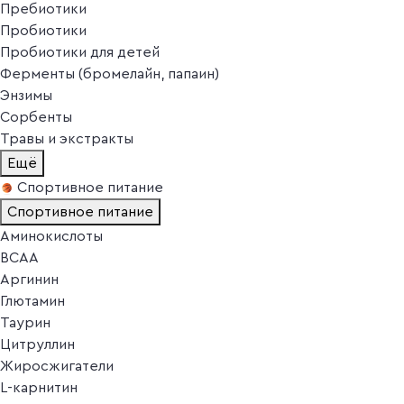
Пребиотики
Пробиотики
Пробиотики для детей
Ферменты (бромелайн, папаин)
Энзимы
Сорбенты
Травы и экстракты
Ещё
Спортивное питание
Спортивное питание
Аминокислоты
BCAA
Аргинин
Глютамин
Таурин
Цитруллин
Жиросжигатели
L-карнитин