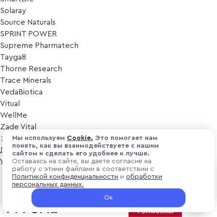
Solaray
Source Naturals
SPRINT POWER
Supreme Pharmatech
Tayga8
Thorne Research
Trace Minerals
VedaBiotica
Vitual
WellMe
Zade Vital
Косметика
Мы используем
Cоokіе.
Это помогает нам
понять, как вы взаимодействуете с нашим
Дезодоранты
сайтом и сделать его удобнее и лучше.
Уход за лицом
Оставаясь на сайте, вы даете согласие на
работу с этими файлами в соответствии с
Уход за телом
₽ 13 100
Политикой конфиденциальности
и
обработки
Предзаказ
Популярные бренды
персональных данных.
+ 393 ₽ витуальками
Ок