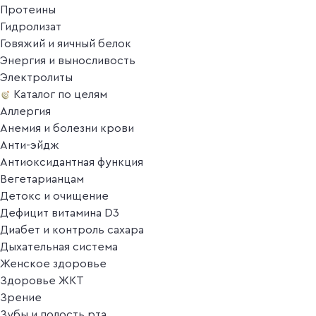
Протеины
Гидролизат
Говяжий и яичный белок
Энергия и выносливость
Электролиты
Каталог по целям
Аллергия
Анемия и болезни крови
Анти-эйдж
Антиоксидантная функция
Вегетарианцам
Детокс и очищение
Дефицит витамина D3
Диабет и контроль сахара
Дыхательная система
Женское здоровье
Здоровье ЖКТ
Зрение
Зубы и полость рта