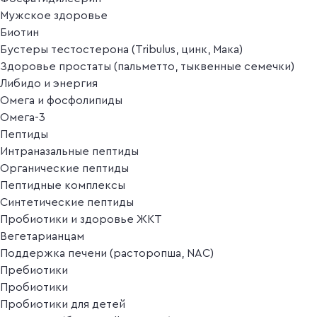
Мужское здоровье
Биотин
Бустеры тестостерона (Tribulus, цинк, Мака)
Здоровье простаты (пальметто, тыквенные семечки)
Либидо и энергия
Омега и фосфолипиды
Омега-3
Пептиды
Интраназальные пептиды
Органические пептиды
Пептидные комплексы
Синтетические пептиды
Пробиотики и здоровье ЖКТ
Вегетарианцам
Поддержка печени (расторопша, NAC)
Пребиотики
Пробиотики
Пробиотики для детей