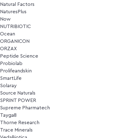
Natural Factors
NaturesPlus
Now
NUTRIBIOTIC
Ocean
ORGANICON
ORZAX
Peptide Science
Probiolab
Prolifeandskin
SmartLife
Solaray
Source Naturals
SPRINT POWER
Supreme Pharmatech
Tayga8
Thorne Research
Trace Minerals
VedaBiotica