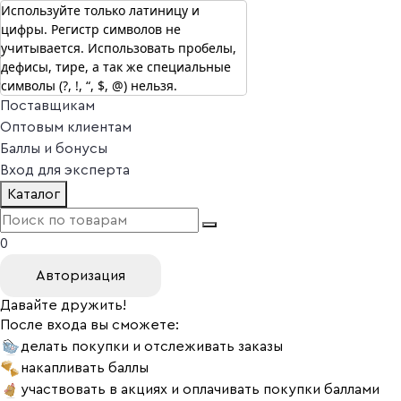
Используйте только латиницу и
цифры. Регистр символов не
г. Москва
учитывается. Использовать пробелы,
Vitual Peptide
+7 (800) 101-13-25
дефисы, тире, а так же специальные
Специалистам
символы (?, !, “, $, @) нельзя.
Поставщикам
Оптовым клиентам
Баллы и бонусы
Вход для эксперта
Каталог
0
Авторизация
Давайте дружить!
После входа вы сможете:
делать покупки и отслеживать заказы
накапливать баллы
участвовать в акциях и оплачивать покупки баллами