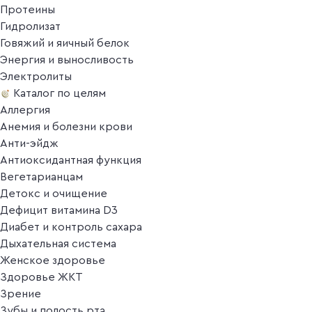
Протеины
Гидролизат
Говяжий и яичный белок
Энергия и выносливость
Электролиты
Каталог по целям
Аллергия
Анемия и болезни крови
Анти-эйдж
Антиоксидантная функция
Вегетарианцам
Детокс и очищение
Дефицит витамина D3
Диабет и контроль сахара
Дыхательная система
Женское здоровье
Здоровье ЖКТ
Зрение
Зубы и полость рта