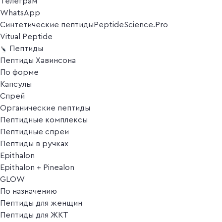
Телеграм
WhatsApp
Синтетические пептиды
PeptideScience.Pro
Vitual Peptide
Пептиды
Пептиды Хавинсона
По форме
Капсулы
Спрей
Органические пептиды
Пептидные комплексы
Пептидные спреи
Пептиды в ручках
Epithalon
Epithalon + Pinealon
GLOW
По назначению
Пептиды для женщин
Пептиды для ЖКТ