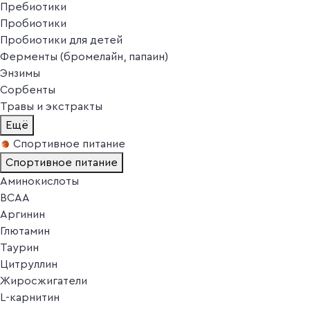
Пребиотики
Пробиотики
Пробиотики для детей
Ферменты (бромелайн, папаин)
Энзимы
Сорбенты
Травы и экстракты
Ещё
Спортивное питание
Спортивное питание
Аминокислоты
BCAA
Аргинин
Глютамин
Таурин
Цитруллин
Жиросжигатели
L-карнитин