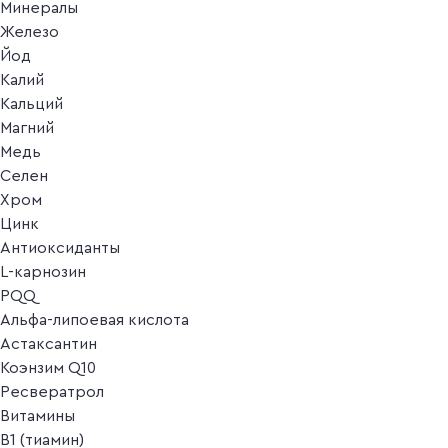
Минералы
Железо
Йод
Калий
Кальций
Магний
Медь
Селен
Хром
Цинк
Антиоксиданты
L-карнозин
PQQ
Альфа-липоевая кислота
Астаксантин
Коэнзим Q10
Ресвератрол
Витамины
B1 (тиамин)