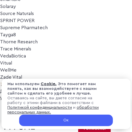
Solaray
Source Naturals
SPRINT POWER
Supreme Pharmatech
Tayga8
Thorne Research
Trace Minerals
VedaBiotica
Vitual
WellMe
Zade Vital
Косметика
Мы используем
Cоokіе.
Это помогает нам
понять, как вы взаимодействуете с нашим
Дезодоранты
сайтом и сделать его удобнее и лучше.
Уход за лицом
Оставаясь на сайте, вы даете согласие на
работу с этими файлами в соответствии с
Уход за телом
₽ 9 900
Политикой конфиденциальности
и
обработки
Популярные бренды
персональных данных.
+ 297 ₽ витуальками
Ок