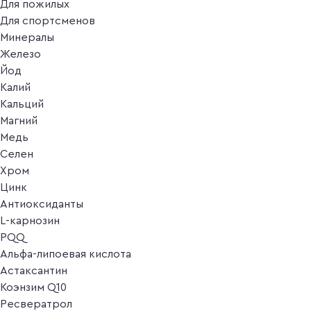
Для пожилых
Для спортсменов
Минералы
Железо
Йод
Калий
Кальций
Магний
Медь
Селен
Хром
Цинк
Антиоксиданты
L-карнозин
PQQ
Альфа-липоевая кислота
Астаксантин
Коэнзим Q10
Ресвератрол