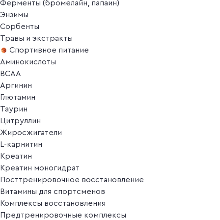
Ферменты (бромелайн, папаин)
Энзимы
Сорбенты
Травы и экстракты
Спортивное питание
Аминокислоты
BCAA
Аргинин
Глютамин
Таурин
Цитруллин
Жиросжигатели
L-карнитин
Креатин
Креатин моногидрат
Посттренировочное восстановление
Витамины для спортсменов
Комплексы восстановления
Предтренировочные комплексы