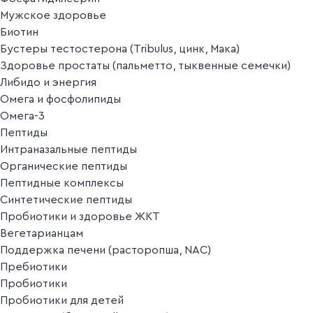
Мужское здоровье
Биотин
Бустеры тестостерона (Tribulus, цинк, Мака)
Здоровье простаты (пальметто, тыквенные семечки)
Либидо и энергия
Омега и фосфолипиды
Омега-3
Пептиды
Интраназальные пептиды
Органические пептиды
Пептидные комплексы
Синтетические пептиды
Пробиотики и здоровье ЖКТ
Вегетарианцам
Поддержка печени (расторопша, NAC)
Пребиотики
Пробиотики
Пробиотики для детей