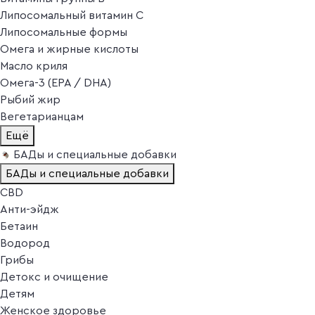
Липосомальный витамин C
Липосомальные формы
Омега и жирные кислоты
Масло криля
Омега-3 (EPA / DHA)
Рыбий жир
Вегетарианцам
Ещё
БАДы и специальные добавки
БАДы и специальные добавки
CBD
Анти-эйдж
Бетаин
Водород
Грибы
Детокс и очищение
Детям
Женское здоровье