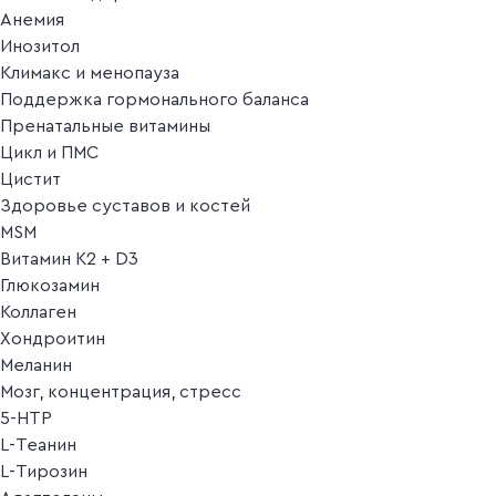
Анемия
Инозитол
Климакс и менопауза
Поддержка гормонального баланса
Пренатальные витамины
Цикл и ПМС
Цистит
Здоровье суставов и костей
MSM
Витамин K2 + D3
Глюкозамин
Коллаген
Хондроитин
Меланин
Мозг, концентрация, стресс
5-HTP
L-Теанин
L-Тирозин