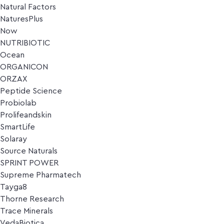
Natural Factors
NaturesPlus
Now
NUTRIBIOTIC
Ocean
ORGANICON
ORZAX
Peptide Science
Probiolab
Prolifeandskin
SmartLife
Solaray
Source Naturals
SPRINT POWER
Supreme Pharmatech
Tayga8
Thorne Research
Trace Minerals
VedaBiotica