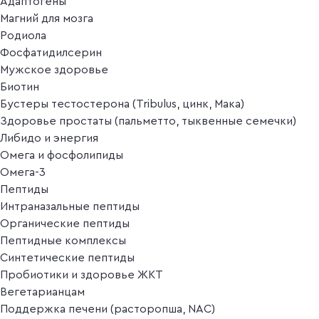
Адаптогены
Магний для мозга
Родиола
Фосфатидилсерин
Мужское здоровье
Биотин
Бустеры тестостерона (Tribulus, цинк, Мака)
Здоровье простаты (пальметто, тыквенные семечки)
Либидо и энергия
Омега и фосфолипиды
Омега-3
Пептиды
Интраназальные пептиды
Органические пептиды
Пептидные комплексы
Синтетические пептиды
Пробиотики и здоровье ЖКТ
Вегетарианцам
Поддержка печени (расторопша, NAC)