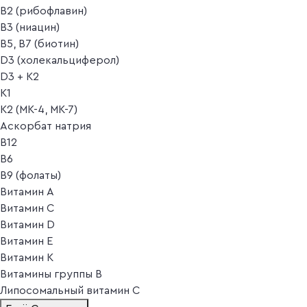
B2 (рибофлавин)
B3 (ниацин)
B5, B7 (биотин)
D3 (холекальциферол)
D3 + K2
K1
K2 (MK-4, MK-7)
Аскорбат натрия
В12
В6
В9 (фолаты)
Витамин A
Витамин C
Витамин D
Витамин E
Витамин K
Витамины группы B
Липосомальный витамин C