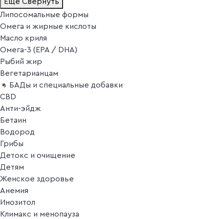
Ещё
Свернуть
Липосомальные формы
Омега и жирные кислоты
Масло криля
Омега-3 (EPA / DHA)
Рыбий жир
Вегетарианцам
БАДы и специальные добавки
CBD
Анти-эйдж
Бетаин
Водород
Грибы
Детокс и очищение
Детям
Женское здоровье
Анемия
Инозитол
Климакс и менопауза