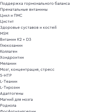
Поддержка гормонального баланса
Пренатальные витамины
Цикл и ПМС
Цистит
Здоровье суставов и костей
MSM
Витамин K2 + D3
Глюкозамин
Коллаген
Хондроитин
Меланин
Мозг, концентрация, стресс
5-HTP
L-Теанин
L-Тирозин
Адаптогены
Магний для мозга
Родиола
Фосфатидилсерин