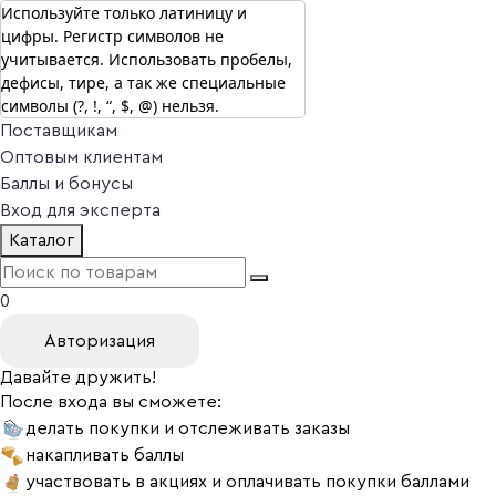
Используйте только латиницу и
цифры. Регистр символов не
г. Москва
учитывается. Использовать пробелы,
Vitual Peptide
+7 (800) 101-13-25
дефисы, тире, а так же специальные
Специалистам
символы (?, !, “, $, @) нельзя.
Поставщикам
Оптовым клиентам
Баллы и бонусы
Вход для эксперта
Каталог
0
Авторизация
Давайте дружить!
После входа вы сможете:
делать покупки и отслеживать заказы
накапливать баллы
участвовать в акциях и оплачивать покупки баллами