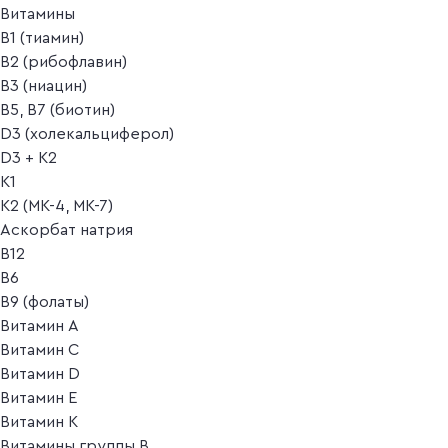
Витамины
B1 (тиамин)
B2 (рибофлавин)
B3 (ниацин)
B5, B7 (биотин)
D3 (холекальциферол)
D3 + K2
K1
K2 (MK-4, MK-7)
Аскорбат натрия
В12
В6
В9 (фолаты)
Витамин A
Витамин C
Витамин D
Витамин E
Витамин K
Витамины группы B