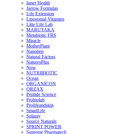
Inner Health
Jarrow Formulas
Life Extension
Liposomal Vitamins
Litte Life Lab
MARUTAKA
Metabiotic FRS
Miracle
MotherPlant
Nanopep
Natural Factors
NaturesPlus
Now
NUTRIBIOTIC
Ocean
ORGANICON
ORZAX
Peptide Science
Probiolab
Prolifeandskin
SmartLife
Solaray
Source Naturals
SPRINT POWER
Supreme Pharmatech