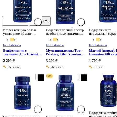
Омега 3
Хит
Пажитник
New
Родиола
Селен
Таурин
Сбросить
Применить
Цинк
Цистин
Играет важную роль в
Содержит полный спектр
Поддерживает
углеводном обмене,
необходимых витаминов,
нормальный серд
помогая организму
минералов и
ритм.
5
5
5
5
5
5
эффективно использовать
биологически активных
глюкозу.
питательных веществ в
Life Extension
Life Extension
Life Extension
высокой концентрации.
Бенфотиамин с
Мультивитамины Two-
Магний (цитрат), 
тиамином, Life Extension
Per-Day, Life Extension
Extension 100 
120 капсул
120 таблеток
2 200 ₽
3 200 ₽
1 700 ₽
+66 баллов
+96 баллов
+51 балл
ХИТ
Поддержка стабил
настроения, метаб