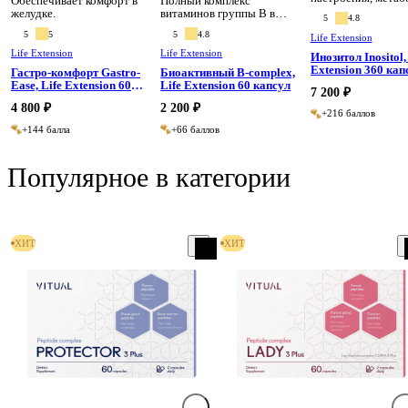
Обеспечивает комфорт в
Полный комплекс
и гормонального ф
желудке.
витаминов группы B в
5
4.8
биоактивной форме для
5
5
5
4.8
Life Extension
поддержки энергии и
метаболизма.
Life Extension
Life Extension
Инозитол Inositol,
Extension 360 
Гастро-комфорт Gastro-
Биоактивный B-complex,
Ease, Life Extension 60
Life Extension 60 капсул
7 200 ₽
капсул
4 800 ₽
2 200 ₽
+216 баллов
+144 балла
+66 баллов
Популярное в категории
ХИТ
ХИТ