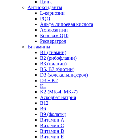
Цинк
Антиоксиданты
L-карнозин
PQQ
Альфа-липоевая кислота
Астаксантин
Коэнзим Q10
Ресвератрол
Витамины
B1 (тиамин)
B2 (рибофлавин)
B3 (ниацин)
B5, B7 (биотин)
D3 (холекальциферол)
D3 + K2
K1
K2 (MK-4, MK-7)
Аскорбат натрия
В12
В6
В9 (фолаты)
Витамин A
Витамин C
Витамин D
Витамин E