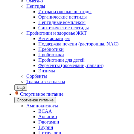
Омега-3
Пептиды
Интраназальные пептиды
Органические пептиды
Пептидные комплексы
Синтетические пептиды
Пробиотики и здоровье ЖКТ
Вегетарианцам
Поддержка печени (расторопша, NAC)
Пребиотики
Пробиотики
Пробиотики для детей
Ферменты (бромелайн, папаин)
Энзимы
Сорбенты
Травы и экстракты
Ещё
Спортивное питание
Спортивное питание
Аминокислоты
BCAA
Аргинин
Глютамин
Таурин
Цитруллин