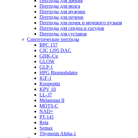
Пептиды для зрения
Пептиды для мозга
Пептиды для мужчин
Пептиды для печени
Пептиды для почек и мочевого пузыря
Пептиды для сердца и сосудов
Пептиды для суставов
Синтетические пептиды
BPC 157
CJC 1295 DAC
GHK-Cu
GLOW
GLP-1
HPG Biomodulator
IGF-1
Kisspeptin
KPV 10
LL-37
Melanotan II
MOTS-C
NAD+
PT-141
Reta
Semax
Thymosin Alpha-1