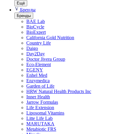
Ещё
Бренды
Бренды
BAE Lab
BioCycle
BioExpert
California Gold Nutrition
Country Life
Daigo
Day2Day
Doctor Jivera Group
Eco-Element
EGENY
Enhel Med
Enzymedica
Garden of Life
HRW Natural Health Products Inc
Inner Health
Jarrow Formulas
Life Extension
Liposomal Vitamins
Litte Life Lab
MARUTAKA
Metabiotic FRS