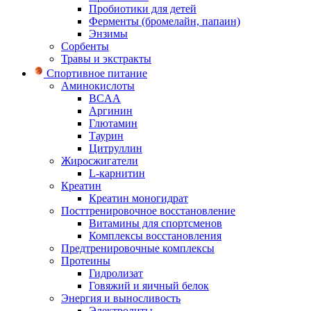
Пробиотики для детей
Ферменты (бромелайн, папаин)
Энзимы
Сорбенты
Травы и экстракты
Спортивное питание
Аминокислоты
BCAA
Аргинин
Глютамин
Таурин
Цитруллин
Жиросжигатели
L-карнитин
Креатин
Креатин моногидрат
Посттренировочное восстановление
Витамины для спортсменов
Комплексы восстановления
Предтренировочные комплексы
Протеины
Гидролизат
Говяжий и яичный белок
Энергия и выносливость
Электролиты