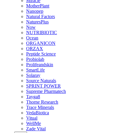
Miracle
MotherPlant
Nanopep
Natural Factors
NaturesPlus
Now
NUTRIBIOTIC
Ocean
ORGANICON
ORZAX
Peptide Science
Probiolab
Prolifeandskin
SmartLife
Solaray
Source Naturals
SPRINT POWER
Supreme Pharmatech
Tayga8
Thorne Research
Trace Minerals
VedaBiotica
Vitual
WellMe
Zade Vital