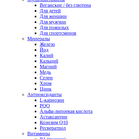
Веганские / без глютена
Для детей
Для женщин
Для мужчин
Для пожилых
Для спортсменов
Минералы
Железо
Йод
Калий
Кальций
Магний
Медь
Селен
Хром
Цинк
Антиоксиданты
L-карнозин
PQQ
Альфа-липоевая кислота
Астаксантин
Коэнзим Q10
Ресвератрол
Витамины