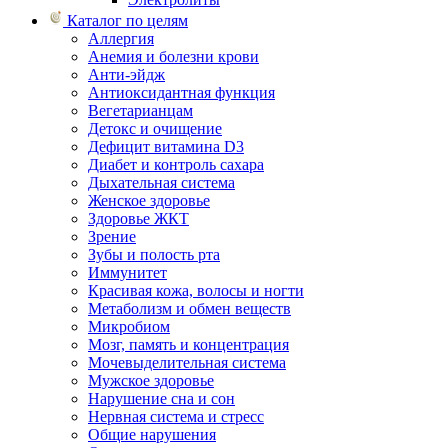
Каталог по целям
Аллергия
Анемия и болезни крови
Анти-эйдж
Антиоксидантная функция
Вегетарианцам
Детокс и очищение
Дефицит витамина D3
Диабет и контроль сахара
Дыхательная система
Женское здоровье
Здоровье ЖКТ
Зрение
Зубы и полость рта
Иммунитет
Красивая кожа, волосы и ногти
Метаболизм и обмен веществ
Микробиом
Мозг, память и концентрация
Мочевыделительная система
Мужское здоровье
Нарушение сна и сон
Нервная система и стресс
Общие нарушения