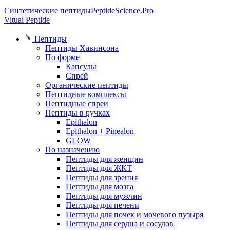
Синтетические пептиды
PeptideScience.Pro
Vitual Peptide
Пептиды
Пептиды Хавинсона
По форме
Капсулы
Спрей
Органические пептиды
Пептидные комплексы
Пептидные спреи
Пептиды в ручках
Epithalon
Epithalon + Pinealon
GLOW
По назначению
Пептиды для женщин
Пептиды для ЖКТ
Пептиды для зрения
Пептиды для мозга
Пептиды для мужчин
Пептиды для печени
Пептиды для почек и мочевого пузыря
Пептиды для сердца и сосудов