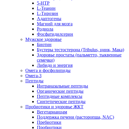
5-HTP
L-Теанин
L-Тирозин
Адаптогены
Магний для мозга
Родиола
Фосфатидилсерин
Мужское здоровье
Биотин
Бустеры тестостерона (Tribulus, цинк, Мака)
Здоровье простаты (пальметто, тыквенные
семечки)
Либидо и энергия
Омега и фосфолипиды
Омега-3
Пептиды
Интраназальные пептиды
Органические пептиды
Пептидные комплексы
Синтетические пептиды
Пробиотики и здоровье ЖКТ
Вегетарианцам
Поддержка печени (расторопша, NAC)
Пребиотики
Пробиотики