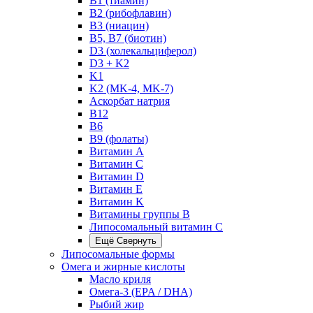
B1 (тиамин)
B2 (рибофлавин)
B3 (ниацин)
B5, B7 (биотин)
D3 (холекальциферол)
D3 + K2
K1
K2 (MK-4, MK-7)
Аскорбат натрия
В12
В6
В9 (фолаты)
Витамин A
Витамин C
Витамин D
Витамин E
Витамин K
Витамины группы B
Липосомальный витамин C
Ещё
Свернуть
Липосомальные формы
Омега и жирные кислоты
Масло криля
Омега-3 (EPA / DHA)
Рыбий жир