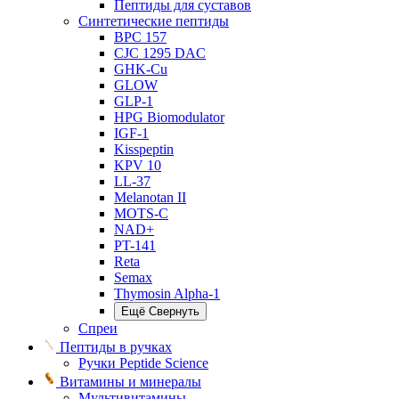
Пептиды для суставов
Синтетические пептиды
BPC 157
CJC 1295 DAC
GHK-Cu
GLOW
GLP-1
HPG Biomodulator
IGF-1
Kisspeptin
KPV 10
LL-37
Melanotan II
MOTS-C
NAD+
PT-141
Reta
Semax
Thymosin Alpha-1
Ещё
Свернуть
Спреи
Пептиды в ручках
Ручки Peptide Science
Витамины и минералы
Мультивитамины