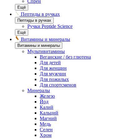
Спреи
Ещё
Пептиды в ручках
Пептиды в ручках
Ручки Peptide Science
Ещё
Витамины и минералы
Витамины и минералы
Мультивитамины
Веганские / без глютена
Для детей
Для женщин
Для мужчин
Для пожилых
Для спортсменов
Минералы
Железо
Йод
Калий
Кальций
Магний
Медь
Селен
Хром