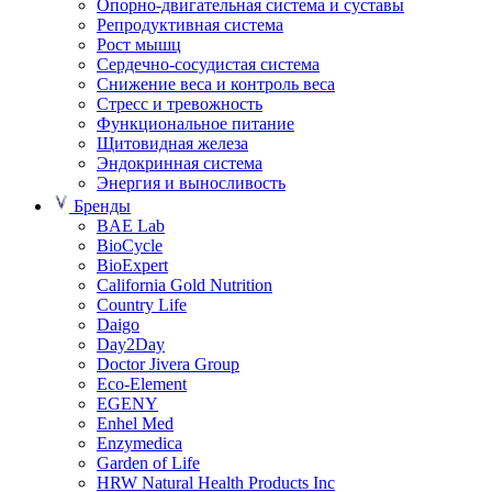
Опорно-двигательная система и суставы
Репродуктивная система
Рост мышц
Сердечно-сосудистая система
Снижение веса и контроль веса
Стресс и тревожность
Функциональное питание
Щитовидная железа
Эндокринная система
Энергия и выносливость
Бренды
BAE Lab
BioCycle
BioExpert
California Gold Nutrition
Country Life
Daigo
Day2Day
Doctor Jivera Group
Eco-Element
EGENY
Enhel Med
Enzymedica
Garden of Life
HRW Natural Health Products Inc