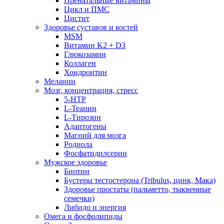
Пренатальные витамины
Цикл и ПМС
Цистит
Здоровье суставов и костей
MSM
Витамин K2 + D3
Глюкозамин
Коллаген
Хондроитин
Меланин
Мозг, концентрация, стресс
5-HTP
L-Теанин
L-Тирозин
Адаптогены
Магний для мозга
Родиола
Фосфатидилсерин
Мужское здоровье
Биотин
Бустеры тестостерона (Tribulus, цинк, Мака)
Здоровье простаты (пальметто, тыквенные
семечки)
Либидо и энергия
Омега и фосфолипиды