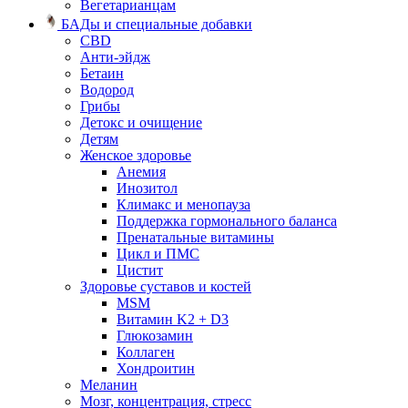
Вегетарианцам
БАДы и специальные добавки
CBD
Анти-эйдж
Бетаин
Водород
Грибы
Детокс и очищение
Детям
Женское здоровье
Анемия
Инозитол
Климакс и менопауза
Поддержка гормонального баланса
Пренатальные витамины
Цикл и ПМС
Цистит
Здоровье суставов и костей
MSM
Витамин K2 + D3
Глюкозамин
Коллаген
Хондроитин
Меланин
Мозг, концентрация, стресс