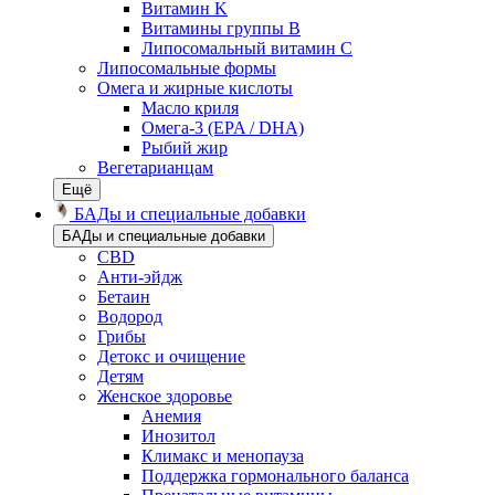
Витамин K
Витамины группы B
Липосомальный витамин C
Липосомальные формы
Омега и жирные кислоты
Масло криля
Омега-3 (EPA / DHA)
Рыбий жир
Вегетарианцам
Ещё
БАДы и специальные добавки
БАДы и специальные добавки
CBD
Анти-эйдж
Бетаин
Водород
Грибы
Детокс и очищение
Детям
Женское здоровье
Анемия
Инозитол
Климакс и менопауза
Поддержка гормонального баланса