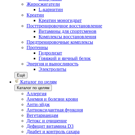
Жиросжигатели
L-карнитин
Креатин
Креатин моногидрат
Посттренировочное восстановление
Витамины для спортсменов
Комплексы восстановления
Предтренировочные комплексы
Протеины
Гидролизат
Говяжий и яичный белок
Энергия и выносливость
Электролиты
Ещё
Каталог по целям
Каталог по целям
Аллергия
Анемия и болезни крови
Анти-эйдж
Антиоксидантная функция
Вегетарианцам
Детокс и очищение
Дефицит витамина D3
Диабет и контроль сахара