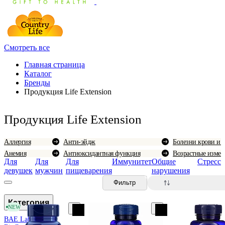
Смотреть все
Главная страница
Каталог
Бренды
Продукция Life Extension
Продукция Life Extension
Аллергия
Анти-эйдж
Болезни крови и 
Анемия
Антиоксидантная функция
Возрастные измен
Для
Для
Для
Иммунитет
Общие
Стресс
девушек
мужчин
пищеварения
нарушения
0
Фильтр
Категория
NEW
BAE Lab