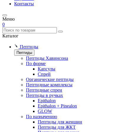
Контакты
Меню
0
Каталог
Пептиды
Пептиды
Пептиды Хавинсона
По форме
Капсулы
Спрей
Органические пептиды
Пептидные комплексы
Пептидные спреи
Пептиды в ручках
Epithalon
Epithalon + Pinealon
GLOW
По назначению
Пептиды для женщин
Пептиды для ЖКТ