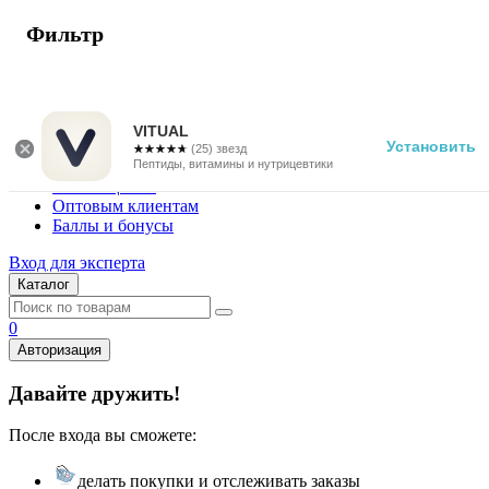
Фильтр
г. Москва
Vitual Peptide
+7 (800) 101-13-25
VITUAL
Установить
☆☆☆☆☆
★★★★★
(25) звезд
Специалистам
Пептиды, витамины и нутрицевтики
Поставщикам
Оптовым клиентам
Баллы и бонусы
Вход для эксперта
Каталог
0
Авторизация
Давайте дружить!
После входа вы сможете:
делать покупки и отслеживать заказы