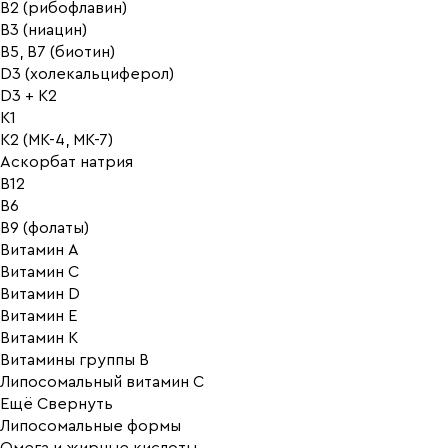
B2 (рибофлавин)
B3 (ниацин)
B5, B7 (биотин)
D3 (холекальциферол)
D3 + K2
K1
K2 (MK-4, MK-7)
Аскорбат натрия
В12
В6
В9 (фолаты)
Витамин A
Витамин C
Витамин D
Витамин E
Витамин K
Витамины группы B
Липосомальный витамин C
Ещё
Свернуть
Липосомальные формы