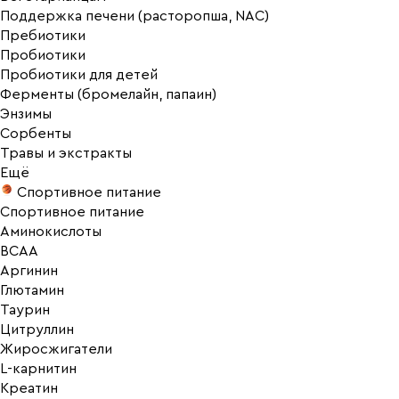
Поддержка печени (расторопша, NAC)
Пребиотики
Пробиотики
Пробиотики для детей
Ферменты (бромелайн, папаин)
Энзимы
Сорбенты
Травы и экстракты
Ещё
Спортивное питание
Спортивное питание
Аминокислоты
BCAA
Аргинин
Глютамин
Таурин
Цитруллин
Жиросжигатели
L-карнитин
Креатин