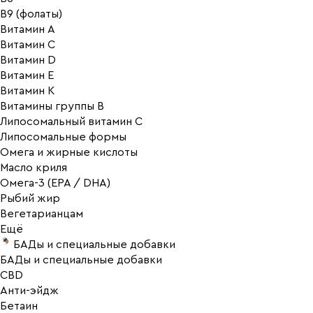
В9 (фолаты)
Витамин A
Витамин C
Витамин D
Витамин E
Витамин K
Витамины группы B
Липосомальный витамин C
Липосомальные формы
Омега и жирные кислоты
Масло криля
Омега-3 (EPA / DHA)
Рыбий жир
Вегетарианцам
Ещё
БАДы и специальные добавки
БАДы и специальные добавки
CBD
Анти-эйдж
Бетаин