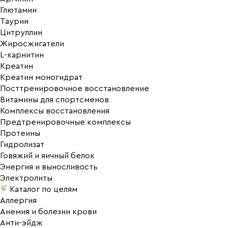
Глютамин
Таурин
Цитруллин
Жиросжигатели
L-карнитин
Креатин
Креатин моногидрат
Посттренировочное восстановление
Витамины для спортсменов
Комплексы восстановления
Предтренировочные комплексы
Протеины
Гидролизат
Говяжий и яичный белок
Энергия и выносливость
Электролиты
Каталог по целям
Аллергия
Анемия и болезни крови
Анти-эйдж