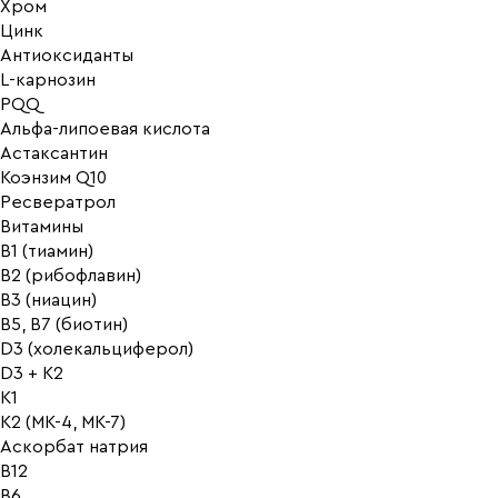
Хром
Цинк
Антиоксиданты
L-карнозин
PQQ
Альфа-липоевая кислота
Астаксантин
Коэнзим Q10
Ресвератрол
Витамины
B1 (тиамин)
B2 (рибофлавин)
B3 (ниацин)
B5, B7 (биотин)
D3 (холекальциферол)
D3 + K2
K1
K2 (MK-4, MK-7)
Аскорбат натрия
В12
В6