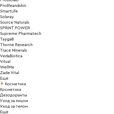
Probiolab
Prolifeandskin
SmartLife
Solaray
Source Naturals
SPRINT POWER
Supreme Pharmatech
Tayga8
Thorne Research
Trace Minerals
VedaBiotica
Vitual
WellMe
Zade Vital
Ещё
Косметика
Косметика
Дезодоранты
Уход за лицом
Уход за телом
Ещё