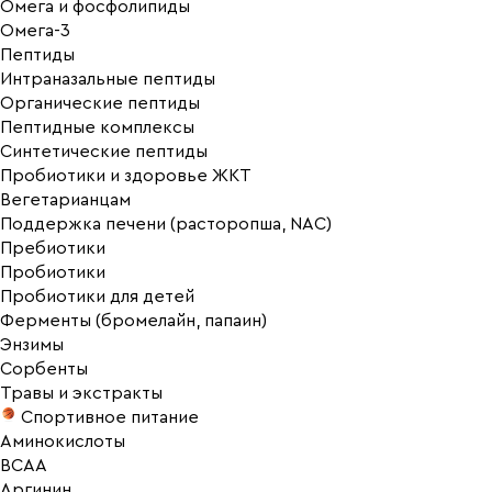
Омега и фосфолипиды
Омега-3
Пептиды
Интраназальные пептиды
Органические пептиды
Пептидные комплексы
Синтетические пептиды
Пробиотики и здоровье ЖКТ
Вегетарианцам
Поддержка печени (расторопша, NAC)
Пребиотики
Пробиотики
Пробиотики для детей
Ферменты (бромелайн, папаин)
Энзимы
Сорбенты
Травы и экстракты
Спортивное питание
Аминокислоты
BCAA
Аргинин