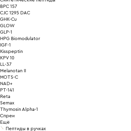
Синтетические пептиды
BPC 157
CJC 1295 DAC
GHK-Cu
GLOW
GLP-1
HPG Biomodulator
IGF-1
Kisspeptin
KPV 10
LL-37
Melanotan II
MOTS-C
NAD+
PT-141
Reta
Semax
Thymosin Alpha-1
Спреи
Ещё
Пептиды в ручках