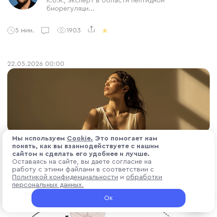
К.б.н., эксперт в области пептидной
биорегуляци...
5 мин.
1903
22.05.2026 00:00
Роль кортизола и симпатической нервной системы
Мы используем
Cоokіе.
Это помогает нам
понять, как вы взаимодействуете с нашим
в вопросе похудения.
сайтом и сделать его удобнее и лучше.
Хотите сбросить вес, но диеты и тренировки не
Оставаясь на сайте, вы даете согласие на
работают? Возможно, дело не в калориях, а в
работу с этими файлами в соответствии с
Политикой конфиденциальности
и
обработки
дисбалансе нервной системы.
персональных данных.
Ок