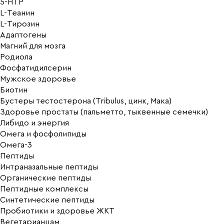
5-HTP
L-Теанин
L-Тирозин
Адаптогены
Магний для мозга
Родиола
Фосфатидилсерин
Мужское здоровье
Биотин
Бустеры тестостерона (Tribulus, цинк, Мака)
Здоровье простаты (пальметто, тыквенные семечки)
Либидо и энергия
Омега и фосфолипиды
Омега-3
Пептиды
Интраназальные пептиды
Органические пептиды
Пептидные комплексы
Синтетические пептиды
Пробиотики и здоровье ЖКТ
Вегетарианцам