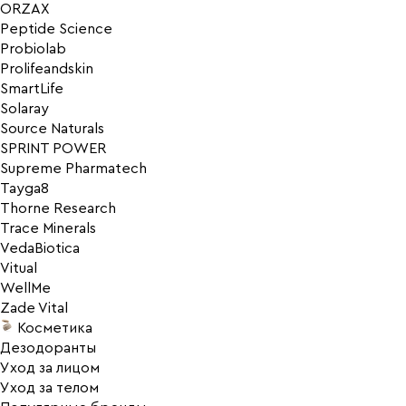
ORZAX
Peptide Science
Probiolab
Prolifeandskin
SmartLife
Solaray
Source Naturals
SPRINT POWER
Supreme Pharmatech
Tayga8
Thorne Research
Trace Minerals
VedaBiotica
Vitual
WellMe
Zade Vital
Косметика
Дезодоранты
Уход за лицом
Уход за телом