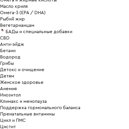
Омега и жирные кислоты
Масло криля
Омега-3 (EPA / DHA)
Рыбий жир
Вегетарианцам
БАДы и специальные добавки
CBD
Анти-эйдж
Бетаин
Водород
Грибы
Детокс и очищение
Детям
Женское здоровье
Анемия
Инозитол
Климакс и менопауза
Поддержка гормонального баланса
Пренатальные витамины
Цикл и ПМС
Цистит