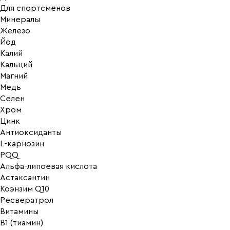
Для спортсменов
Минералы
Железо
Йод
Калий
Кальций
Магний
Медь
Селен
Хром
Цинк
Антиоксиданты
L-карнозин
PQQ
Альфа-липоевая кислота
Астаксантин
Коэнзим Q10
Ресвератрол
Витамины
B1 (тиамин)