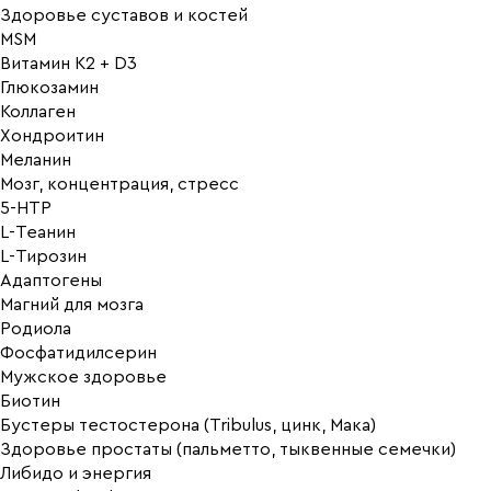
Здоровье суставов и костей
MSM
Витамин K2 + D3
Глюкозамин
Коллаген
Хондроитин
Меланин
Мозг, концентрация, стресс
5-HTP
L-Теанин
L-Тирозин
Адаптогены
Магний для мозга
Родиола
Фосфатидилсерин
Мужское здоровье
Биотин
Бустеры тестостерона (Tribulus, цинк, Мака)
Здоровье простаты (пальметто, тыквенные семечки)
Либидо и энергия