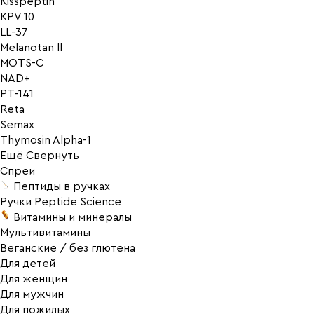
Kisspeptin
KPV 10
LL-37
Melanotan II
MOTS-C
NAD+
PT-141
Reta
Semax
Thymosin Alpha-1
Ещё
Свернуть
Спреи
Пептиды в ручках
Ручки Peptide Science
Витамины и минералы
Мультивитамины
Веганские / без глютена
Для детей
Для женщин
Для мужчин
Для пожилых