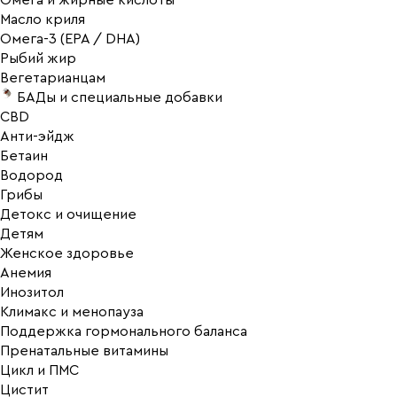
Омега и жирные кислоты
Масло криля
Омега-3 (EPA / DHA)
Рыбий жир
Вегетарианцам
БАДы и специальные добавки
CBD
Анти-эйдж
Бетаин
Водород
Грибы
Детокс и очищение
Детям
Женское здоровье
Анемия
Инозитол
Климакс и менопауза
Поддержка гормонального баланса
Пренатальные витамины
Цикл и ПМС
Цистит