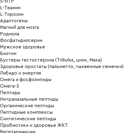
5-HTP
L-Теанин
L-Тирозин
Адаптогены
Магний для мозга
Родиола
Фосфатидилсерин
Мужское здоровье
Биотин
Бустеры тестостерона (Tribulus, цинк, Мака)
Здоровье простаты (пальметто, тыквенные семечки)
Либидо и энергия
Омега и фосфолипиды
Омега-3
Пептиды
Интраназальные пептиды
Органические пептиды
Пептидные комплексы
Синтетические пептиды
Пробиотики и здоровье ЖКТ
Вегетарианцам