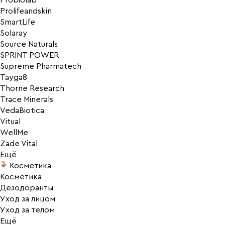
Probiolab
Prolifeandskin
SmartLife
Solaray
Source Naturals
SPRINT POWER
Supreme Pharmatech
Tayga8
Thorne Research
Trace Minerals
VedaBiotica
Vitual
WellMe
Zade Vital
Ещё
Косметика
Косметика
Дезодоранты
Уход за лицом
Уход за телом
Ещё