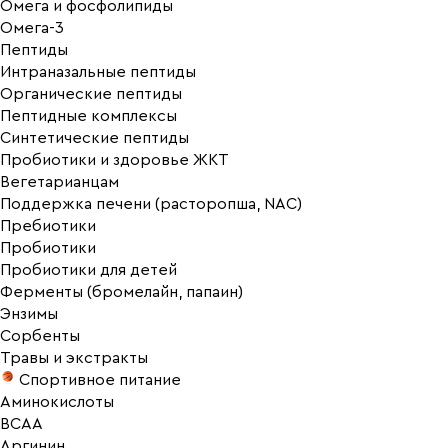
Омега и фосфолипиды
Омега-3
Пептиды
Интраназальные пептиды
Органические пептиды
Пептидные комплексы
Синтетические пептиды
Пробиотики и здоровье ЖКТ
Вегетарианцам
Поддержка печени (расторопша, NAC)
Пребиотики
Пробиотики
Пробиотики для детей
Ферменты (бромелайн, папаин)
Энзимы
Сорбенты
Травы и экстракты
Спортивное питание
Аминокислоты
BCAA
Аргинин