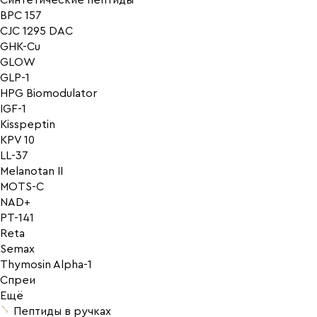
Синтетические пептиды
BPC 157
CJC 1295 DAC
GHK-Cu
GLOW
GLP-1
HPG Biomodulator
IGF-1
Kisspeptin
KPV 10
LL-37
Melanotan II
MOTS-C
NAD+
PT-141
Reta
Semax
Thymosin Alpha-1
Спреи
Ещё
Пептиды в ручках