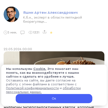
Яшин Артем Александрович
К.б.н., эксперт в области пептидной
биорегуляци...
5 мин.
1331
22.05.2026 00:00
Мы используем
Cоokіе.
Это помогает нам
понять, как вы взаимодействуете с нашим
сайтом и сделать его удобнее и лучше.
Оставаясь на сайте, вы даете согласие на
работу с этими файлами в соответствии с
Желудочно-кишечный тракт (ЖКТ) — не просто
Политикой конфиденциальности
и
обработки
орган пищеварения. Он представляет собой
персональных данных.
крупнейший эндокринный орган человеческого
Ок
организма. В его слизистой оболочке расположены
миллионы энтероэндокринных клеток, которые