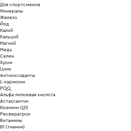
Для спортсменов
Минералы
Железо
Йод
Калий
Кальций
Магний
Медь
Селен
Хром
Цинк
Антиоксиданты
L-карнозин
PQQ
Альфа-липоевая кислота
Астаксантин
Коэнзим Q10
Ресвератрол
Витамины
B1 (тиамин)