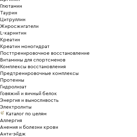
Глютамин
Таурин
Цитруллин
Жиросжигатели
L-карнитин
Креатин
Креатин моногидрат
Посттренировочное восстановление
Витамины для спортсменов
Комплексы восстановления
Предтренировочные комплексы
Протеины
Гидролизат
Говяжий и яичный белок
Энергия и выносливость
Электролиты
Каталог по целям
Аллергия
Анемия и болезни крови
Анти-эйдж