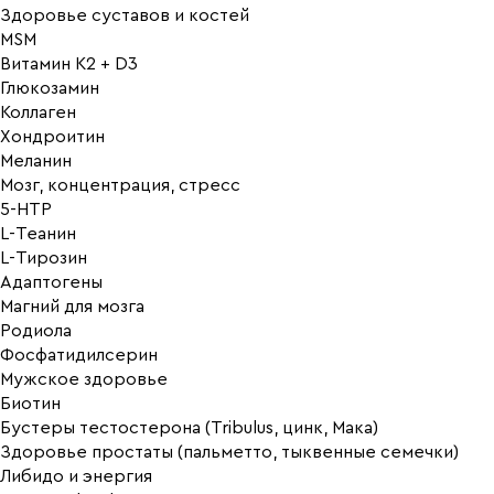
Здоровье суставов и костей
MSM
Витамин K2 + D3
Глюкозамин
Коллаген
Хондроитин
Меланин
Мозг, концентрация, стресс
5-HTP
L-Теанин
L-Тирозин
Адаптогены
Магний для мозга
Родиола
Фосфатидилсерин
Мужское здоровье
Биотин
Бустеры тестостерона (Tribulus, цинк, Мака)
Здоровье простаты (пальметто, тыквенные семечки)
Либидо и энергия