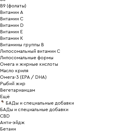
В9 (фолаты)
Витамин A
Витамин C
Витамин D
Витамин E
Витамин K
Витамины группы B
Липосомальный витамин C
Липосомальные формы
Омега и жирные кислоты
Масло криля
Омега-3 (EPA / DHA)
Рыбий жир
Вегетарианцам
Ещё
БАДы и специальные добавки
БАДы и специальные добавки
CBD
Анти-эйдж
Бетаин