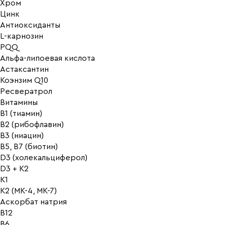
Хром
Цинк
Антиоксиданты
L-карнозин
PQQ
Альфа-липоевая кислота
Астаксантин
Коэнзим Q10
Ресвератрол
Витамины
B1 (тиамин)
B2 (рибофлавин)
B3 (ниацин)
B5, B7 (биотин)
D3 (холекальциферол)
D3 + K2
K1
K2 (MK-4, MK-7)
Аскорбат натрия
В12
В6