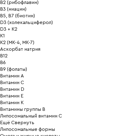
B2 (рибофлавин)
B3 (ниацин)
B5, B7 (биотин)
D3 (холекальциферол)
D3 + K2
K1
K2 (MK-4, MK-7)
Аскорбат натрия
В12
В6
В9 (фолаты)
Витамин A
Витамин C
Витамин D
Витамин E
Витамин K
Витамины группы B
Липосомальный витамин C
Ещё
Свернуть
Липосомальные формы