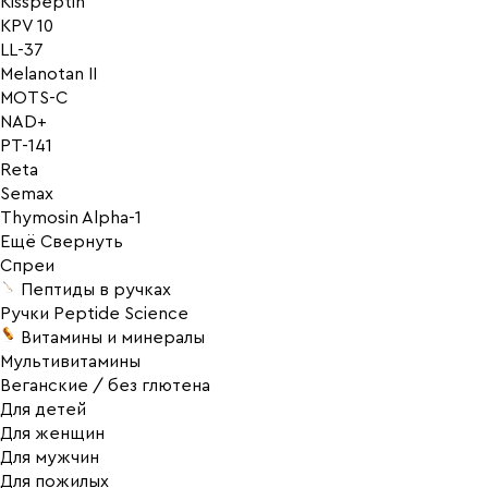
Kisspeptin
KPV 10
LL-37
Melanotan II
MOTS-C
NAD+
PT-141
Reta
Semax
Thymosin Alpha-1
Ещё
Свернуть
Спреи
Пептиды в ручках
Ручки Peptide Science
Витамины и минералы
Мультивитамины
Веганские / без глютена
Для детей
Для женщин
Для мужчин
Для пожилых