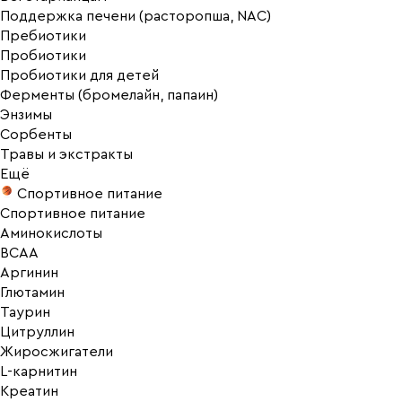
Поддержка печени (расторопша, NAC)
Пребиотики
Пробиотики
Пробиотики для детей
Ферменты (бромелайн, папаин)
Энзимы
Сорбенты
Травы и экстракты
Ещё
Спортивное питание
Спортивное питание
Аминокислоты
BCAA
Аргинин
Глютамин
Таурин
Цитруллин
Жиросжигатели
L-карнитин
Креатин