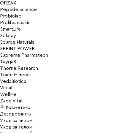
ORZAX
Peptide Science
Probiolab
Prolifeandskin
SmartLife
Solaray
Source Naturals
SPRINT POWER
Supreme Pharmatech
Tayga8
Thorne Research
Trace Minerals
VedaBiotica
Vitual
WellMe
Zade Vital
Косметика
Дезодоранты
Уход за лицом
Уход за телом