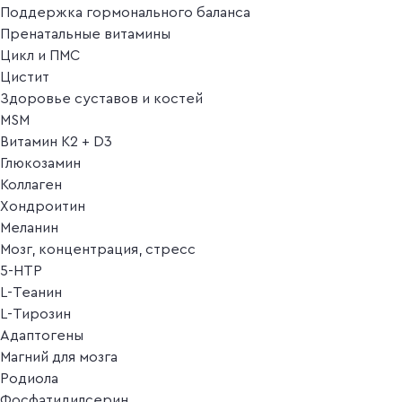
Поддержка гормонального баланса
Пренатальные витамины
Цикл и ПМС
Цистит
Здоровье суставов и костей
MSM
Витамин K2 + D3
Глюкозамин
Коллаген
Хондроитин
Меланин
Мозг, концентрация, стресс
5-HTP
L-Теанин
L-Тирозин
Адаптогены
Магний для мозга
Родиола
Фосфатидилсерин