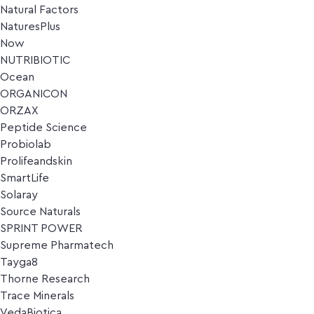
Natural Factors
NaturesPlus
Now
NUTRIBIOTIC
Ocean
ORGANICON
ORZAX
Peptide Science
Probiolab
Prolifeandskin
SmartLife
Solaray
Source Naturals
SPRINT POWER
Supreme Pharmatech
Tayga8
Thorne Research
Trace Minerals
VedaBiotica