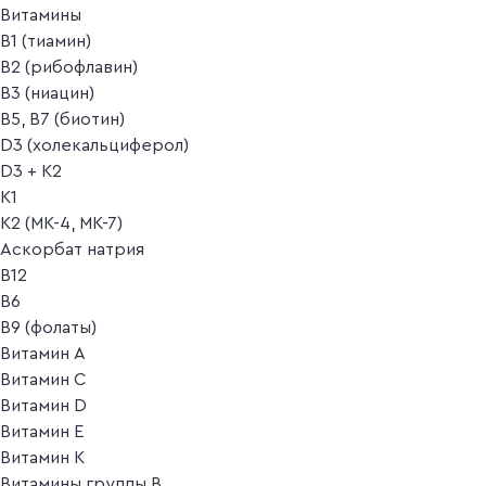
Витамины
B1 (тиамин)
B2 (рибофлавин)
B3 (ниацин)
B5, B7 (биотин)
D3 (холекальциферол)
D3 + K2
K1
K2 (MK-4, MK-7)
Аскорбат натрия
В12
В6
В9 (фолаты)
Витамин A
Витамин C
Витамин D
Витамин E
Витамин K
Витамины группы B