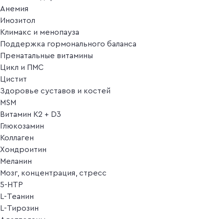
Анемия
Инозитол
Климакс и менопауза
Поддержка гормонального баланса
Пренатальные витамины
Цикл и ПМС
Цистит
Здоровье суставов и костей
MSM
Витамин K2 + D3
Глюкозамин
Коллаген
Хондроитин
Меланин
Мозг, концентрация, стресс
5-HTP
L-Теанин
L-Тирозин