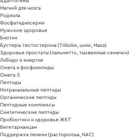
Адаптогены
Магний для мозга
Родиола
Фосфатидилсерин
Мужское здоровье
Биотин
Бустеры тестостерона (Tribulus, цинк, Мака)
Здоровье простаты (пальметто, тыквенные семечки)
Либидо и энергия
Омега и фосфолипиды
Омега-3
Пептиды
Интраназальные пептиды
Органические пептиды
Пептидные комплексы
Синтетические пептиды
Пробиотики и здоровье ЖКТ
Вегетарианцам
Поддержка печени (расторопша, NAC)