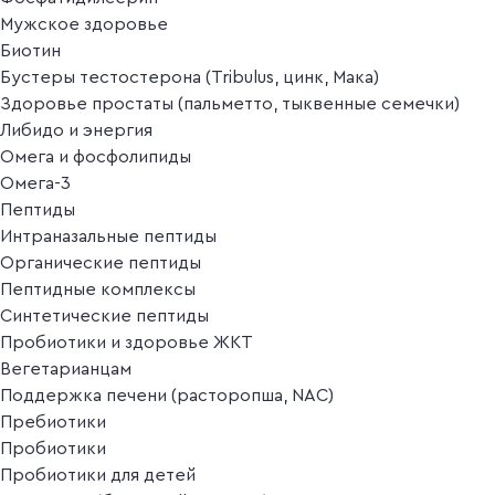
Мужское здоровье
Биотин
Бустеры тестостерона (Tribulus, цинк, Мака)
Здоровье простаты (пальметто, тыквенные семечки)
Либидо и энергия
Омега и фосфолипиды
Омега-3
Пептиды
Интраназальные пептиды
Органические пептиды
Пептидные комплексы
Синтетические пептиды
Пробиотики и здоровье ЖКТ
Вегетарианцам
Поддержка печени (расторопша, NAC)
Пребиотики
Пробиотики
Пробиотики для детей