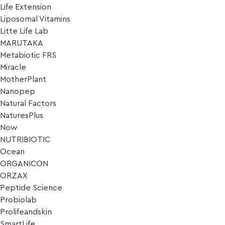
Life Extension
Liposomal Vitamins
Litte Life Lab
MARUTAKA
Metabiotic FRS
Miracle
MotherPlant
Nanopep
Natural Factors
NaturesPlus
Now
NUTRIBIOTIC
Ocean
ORGANICON
ORZAX
Peptide Science
Probiolab
Prolifeandskin
SmartLife