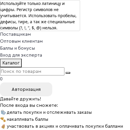
Используйте только латиницу и
цифры. Регистр символов не
г. Москва
учитывается. Использовать пробелы,
Vitual Peptide
+7 (800) 101-13-25
дефисы, тире, а так же специальные
Специалистам
символы (?, !, “, $, @) нельзя.
Поставщикам
Оптовым клиентам
Баллы и бонусы
Вход для эксперта
Каталог
0
Авторизация
Давайте дружить!
После входа вы сможете:
делать покупки и отслеживать заказы
накапливать баллы
участвовать в акциях и оплачивать покупки баллами