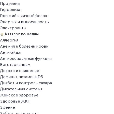
Протеины
Гидролизат
Говяжий и яичный белок
Энергия и выносливость
Электролиты
Каталог по целям
Аллергия
Анемия и болезни крови
Анти-эйдж
Антиоксидантная функция
Вегетарианцам
Детокс и очищение
Дефицит витамина D3
Диабет и контроль сахара
Дыхательная система
Женское здоровье
Здоровье ЖКТ
Зрение
Зубы и полость рта