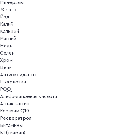
Минералы
Железо
Йод
Калий
Кальций
Магний
Медь
Селен
Хром
Цинк
Антиоксиданты
L-карнозин
PQQ
Альфа-липоевая кислота
Астаксантин
Коэнзим Q10
Ресвератрол
Витамины
B1 (тиамин)