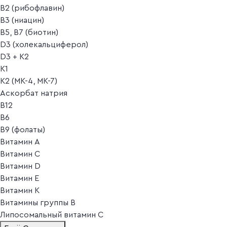
B2 (рибофлавин)
B3 (ниацин)
B5, B7 (биотин)
D3 (холекальциферол)
D3 + K2
K1
K2 (MK-4, MK-7)
Аскорбат натрия
В12
В6
В9 (фолаты)
Витамин A
Витамин C
Витамин D
Витамин E
Витамин K
Витамины группы B
Липосомальный витамин C