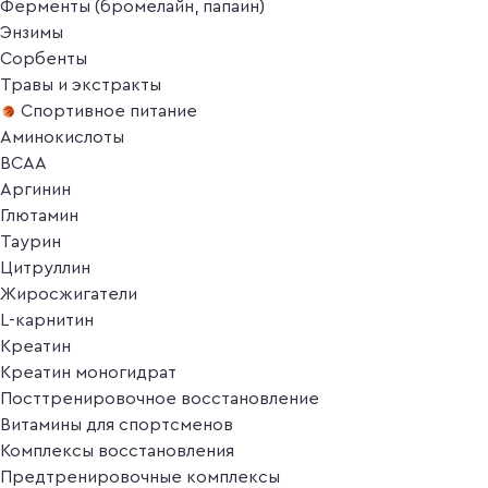
Ферменты (бромелайн, папаин)
Энзимы
Сорбенты
Травы и экстракты
Спортивное питание
Аминокислоты
BCAA
Аргинин
Глютамин
Таурин
Цитруллин
Жиросжигатели
L-карнитин
Креатин
Креатин моногидрат
Посттренировочное восстановление
Витамины для спортсменов
Комплексы восстановления
Предтренировочные комплексы