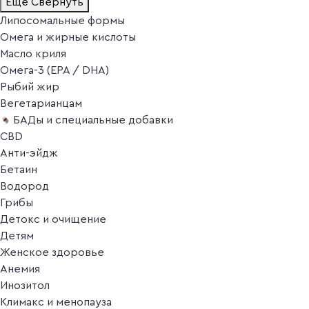
Ещё
Свернуть
Липосомальные формы
Омега и жирные кислоты
Масло криля
Омега-3 (EPA / DHA)
Рыбий жир
Вегетарианцам
БАДы и специальные добавки
CBD
Анти-эйдж
Бетаин
Водород
Грибы
Детокс и очищение
Детям
Женское здоровье
Анемия
Инозитол
Климакс и менопауза