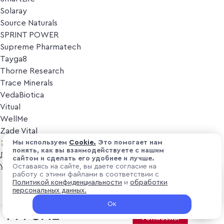
Solaray
Source Naturals
SPRINT POWER
Supreme Pharmatech
Tayga8
Thorne Research
Trace Minerals
VedaBiotica
Vitual
WellMe
Zade Vital
Косметика
Мы используем
Cоokіе.
Это помогает нам
понять, как вы взаимодействуете с нашим
Дезодоранты
сайтом и сделать его удобнее и лучше.
Уход за лицом
Оставаясь на сайте, вы даете согласие на
работу с этими файлами в соответствии с
Уход за телом
₽ 2 200
Политикой конфиденциальности
и
обработки
В корзину
Популярные бренды
персональных данных.
+ 66 ₽ витуальками
Ок