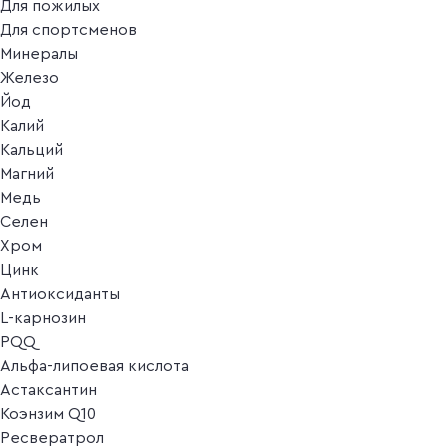
Для пожилых
Для спортсменов
Минералы
Железо
Йод
Калий
Кальций
Магний
Медь
Селен
Хром
Цинк
Антиоксиданты
L-карнозин
PQQ
Альфа-липоевая кислота
Астаксантин
Коэнзим Q10
Ресвератрол