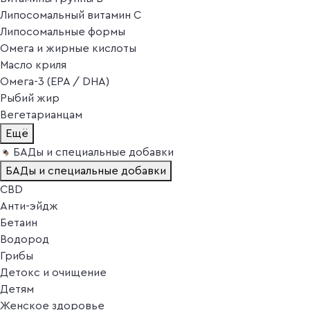
Липосомальный витамин C
Липосомальные формы
Омега и жирные кислоты
Масло криля
Омега-3 (EPA / DHA)
Рыбий жир
Вегетарианцам
Ещё
БАДы и специальные добавки
БАДы и специальные добавки
CBD
Анти-эйдж
Бетаин
Водород
Грибы
Детокс и очищение
Детям
Женское здоровье