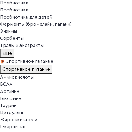
Пребиотики
Пробиотики
Пробиотики для детей
Ферменты (бромелайн, папаин)
Энзимы
Сорбенты
Травы и экстракты
Ещё
Спортивное питание
Спортивное питание
Аминокислоты
BCAA
Аргинин
Глютамин
Таурин
Цитруллин
Жиросжигатели
L-карнитин