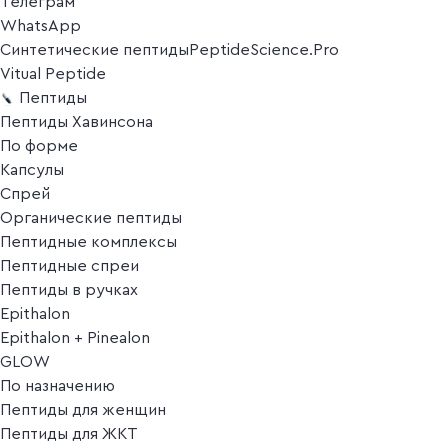
Телеграм
WhatsApp
Синтетические пептиды
PeptideScience.Pro
Vitual Peptide
Пептиды
Пептиды Хавинсона
По форме
Капсулы
Спрей
Органические пептиды
Пептидные комплексы
Пептидные спреи
Пептиды в ручках
Epithalon
Epithalon + Pinealon
GLOW
По назначению
Пептиды для женщин
Пептиды для ЖКТ