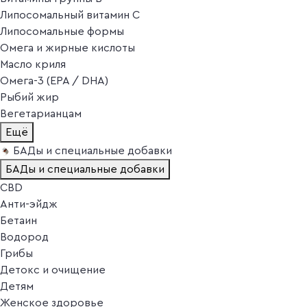
Липосомальный витамин C
Липосомальные формы
Омега и жирные кислоты
Масло криля
Омега-3 (EPA / DHA)
Рыбий жир
Вегетарианцам
Ещё
БАДы и специальные добавки
БАДы и специальные добавки
CBD
Анти-эйдж
Бетаин
Водород
Грибы
Детокс и очищение
Детям
Женское здоровье