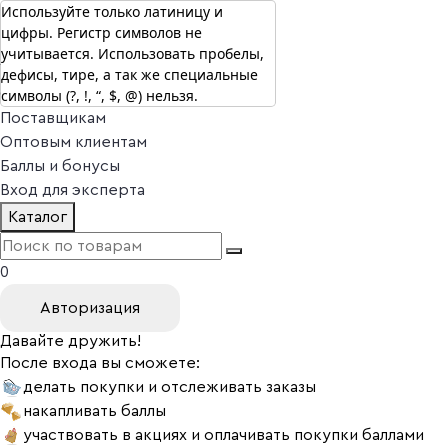
Используйте только латиницу и
цифры. Регистр символов не
г. Москва
учитывается. Использовать пробелы,
Vitual Peptide
+7 (800) 101-13-25
дефисы, тире, а так же специальные
Специалистам
символы (?, !, “, $, @) нельзя.
Поставщикам
Оптовым клиентам
Баллы и бонусы
Вход для эксперта
Каталог
0
Авторизация
Давайте дружить!
После входа вы сможете:
делать покупки и отслеживать заказы
накапливать баллы
участвовать в акциях и оплачивать покупки баллами