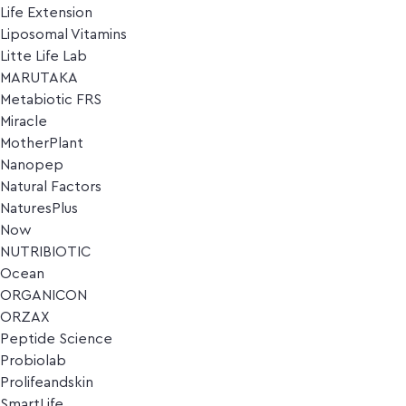
Life Extension
Liposomal Vitamins
Litte Life Lab
MARUTAKA
Metabiotic FRS
Miracle
MotherPlant
Nanopep
Natural Factors
NaturesPlus
Now
NUTRIBIOTIC
Ocean
ORGANICON
ORZAX
Peptide Science
Probiolab
Prolifeandskin
SmartLife