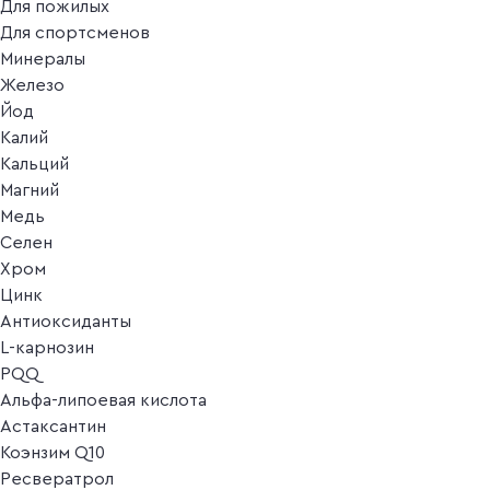
Для пожилых
Для спортсменов
Минералы
Железо
Йод
Калий
Кальций
Магний
Медь
Селен
Хром
Цинк
Антиоксиданты
L-карнозин
PQQ
Альфа-липоевая кислота
Астаксантин
Коэнзим Q10
Ресвератрол