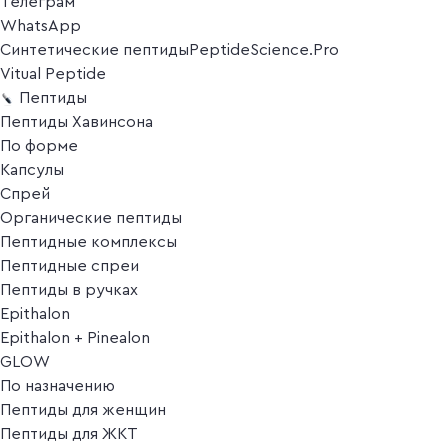
Телеграм
WhatsApp
Синтетические пептиды
PeptideScience.Pro
Vitual Peptide
Пептиды
Пептиды Хавинсона
По форме
Капсулы
Спрей
Органические пептиды
Пептидные комплексы
Пептидные спреи
Пептиды в ручках
Epithalon
Epithalon + Pinealon
GLOW
По назначению
Пептиды для женщин
Пептиды для ЖКТ