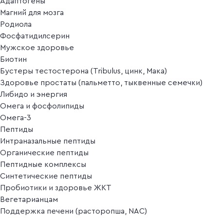
Адаптогены
Магний для мозга
Родиола
Фосфатидилсерин
Мужское здоровье
Биотин
Бустеры тестостерона (Tribulus, цинк, Мака)
Здоровье простаты (пальметто, тыквенные семечки)
Либидо и энергия
Омега и фосфолипиды
Омега-3
Пептиды
Интраназальные пептиды
Органические пептиды
Пептидные комплексы
Синтетические пептиды
Пробиотики и здоровье ЖКТ
Вегетарианцам
Поддержка печени (расторопша, NAC)