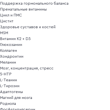
Поддержка гормонального баланса
Пренатальные витамины
Цикл и ПМС
Цистит
Здоровье суставов и костей
MSM
Витамин K2 + D3
Глюкозамин
Коллаген
Хондроитин
Меланин
Мозг, концентрация, стресс
5-HTP
L-Теанин
L-Тирозин
Адаптогены
Магний для мозга
Родиола
Фосфатидилсерин