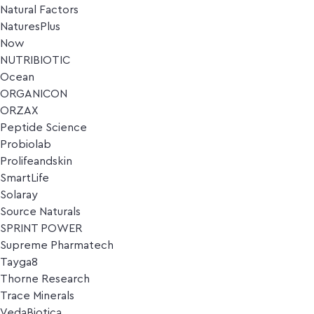
Natural Factors
NaturesPlus
Now
NUTRIBIOTIC
Ocean
ORGANICON
ORZAX
Peptide Science
Probiolab
Prolifeandskin
SmartLife
Solaray
Source Naturals
SPRINT POWER
Supreme Pharmatech
Tayga8
Thorne Research
Trace Minerals
VedaBiotica