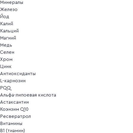
Минералы
Железо
Йод
Калий
Кальций
Магний
Медь
Селен
Хром
Цинк
Антиоксиданты
L-карнозин
PQQ
Альфа-липоевая кислота
Астаксантин
Коэнзим Q10
Ресвератрол
Витамины
B1 (тиамин)