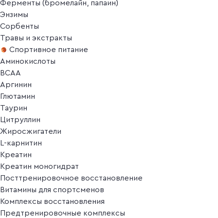
Ферменты (бромелайн, папаин)
Энзимы
Сорбенты
Травы и экстракты
Спортивное питание
Аминокислоты
BCAA
Аргинин
Глютамин
Таурин
Цитруллин
Жиросжигатели
L-карнитин
Креатин
Креатин моногидрат
Посттренировочное восстановление
Витамины для спортсменов
Комплексы восстановления
Предтренировочные комплексы