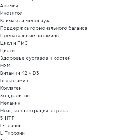
Анемия
Инозитол
Климакс и менопауза
Поддержка гормонального баланса
Пренатальные витамины
Цикл и ПМС
Цистит
Здоровье суставов и костей
MSM
Витамин K2 + D3
Глюкозамин
Коллаген
Хондроитин
Меланин
Мозг, концентрация, стресс
5-HTP
L-Теанин
L-Тирозин