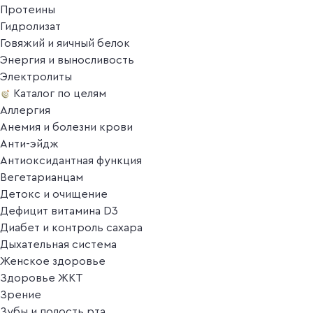
Протеины
Гидролизат
Говяжий и яичный белок
Энергия и выносливость
Электролиты
Каталог по целям
Аллергия
Анемия и болезни крови
Анти-эйдж
Антиоксидантная функция
Вегетарианцам
Детокс и очищение
Дефицит витамина D3
Диабет и контроль сахара
Дыхательная система
Женское здоровье
Здоровье ЖКТ
Зрение
Зубы и полость рта