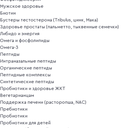
Мужское здоровье
Биотин
Бустеры тестостерона (Tribulus, цинк, Мака)
Здоровье простаты (пальметто, тыквенные семечки)
Либидо и энергия
Омега и фосфолипиды
Омега-3
Пептиды
Интраназальные пептиды
Органические пептиды
Пептидные комплексы
Синтетические пептиды
Пробиотики и здоровье ЖКТ
Вегетарианцам
Поддержка печени (расторопша, NAC)
Пребиотики
Пробиотики
Пробиотики для детей