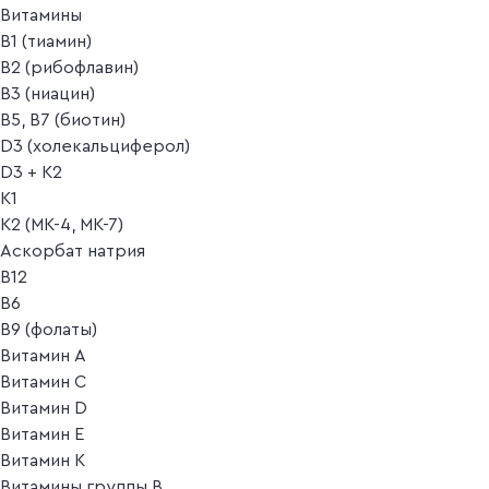
Витамины
B1 (тиамин)
B2 (рибофлавин)
B3 (ниацин)
B5, B7 (биотин)
D3 (холекальциферол)
D3 + K2
K1
K2 (MK-4, MK-7)
Аскорбат натрия
В12
В6
В9 (фолаты)
Витамин A
Витамин C
Витамин D
Витамин E
Витамин K
Витамины группы B