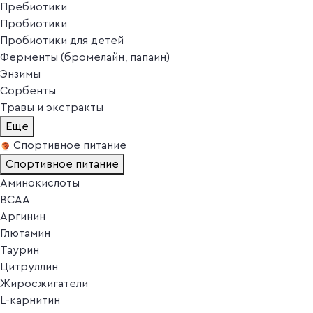
Пребиотики
Пробиотики
Пробиотики для детей
Ферменты (бромелайн, папаин)
Энзимы
Сорбенты
Травы и экстракты
Ещё
Спортивное питание
Спортивное питание
Аминокислоты
BCAA
Аргинин
Глютамин
Таурин
Цитруллин
Жиросжигатели
L-карнитин