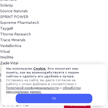
Solaray
Source Naturals
SPRINT POWER
Supreme Pharmatech
Tayga8
Thorne Research
Trace Minerals
VedaBiotica
Vitual
WellMe
Zade Vital
Косметика
Мы используем
Cоokіе.
Это помогает нам
понять, как вы взаимодействуете с нашим
Дезодоранты
сайтом и сделать его удобнее и лучше.
Уход за лицом
Оставаясь на сайте, вы даете согласие на
работу с этими файлами в соответствии с
Уход за телом
₽ 1 900
Политикой конфиденциальности
и
обработки
В корзину
Популярные бренды
персональных данных.
+ 57 ₽ витуальками
Ок