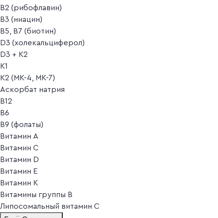
B2 (рибофлавин)
B3 (ниацин)
B5, B7 (биотин)
D3 (холекальциферол)
D3 + K2
K1
K2 (MK-4, MK-7)
Аскорбат натрия
В12
В6
В9 (фолаты)
Витамин A
Витамин C
Витамин D
Витамин E
Витамин K
Витамины группы B
Липосомальный витамин C