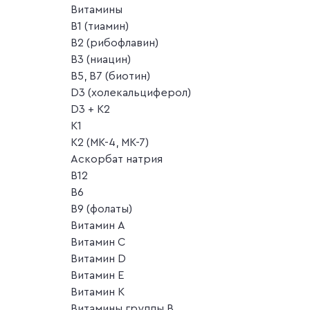
Витамины
B1 (тиамин)
B2 (рибофлавин)
B3 (ниацин)
B5, B7 (биотин)
D3 (холекальциферол)
D3 + K2
K1
K2 (MK-4, MK-7)
Аскорбат натрия
В12
В6
В9 (фолаты)
Витамин A
Витамин C
Витамин D
Витамин E
Витамин K
Витамины группы B