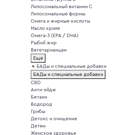
Липосомальный витамин C
Липосомальные формы
Омега и жирные кислоты
Масло криля
Омега-3 (EPA / DHA)
Рыбий жир
Вегетарианцам
Ещё
БАДы и специальные добавки
БАДы и специальные добавки
CBD
Анти-эйдж
Бетаин
Водород
Грибы
Детокс и очищение
Детям
Женское здоровье