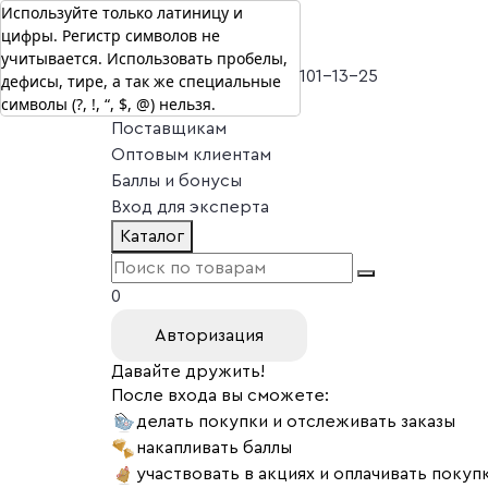
Используйте только латиницу и
цифры. Регистр символов не
г. Москва
учитывается. Использовать пробелы,
Vitual Peptide
+7 (800) 101-13-25
дефисы, тире, а так же специальные
символы (?, !, “, $, @) нельзя.
Специалистам
Поставщикам
Оптовым клиентам
Баллы и бонусы
Вход для эксперта
Каталог
0
Авторизация
Давайте дружить!
После входа вы сможете:
делать покупки и отслеживать заказы
накапливать баллы
участвовать в акциях и оплачивать покуп