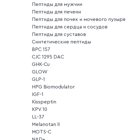
Пептиды для мужчин
Пептиды для печени
Пептиды для почек и мочевого пузыря
Пептиды для сердца и сосудов
Пептиды для суставов
Синтетические пептиды
BPC 157
CJC 1295 DAC
GHK-Cu
GLOW
GLP-1
HPG Biomodulator
IGF-1
Kisspeptin
KPV 10
LL-37
Melanotan II
MOTS-C
NAD+