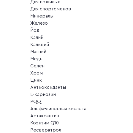
Для пожилых
Для спортсменов
Минералы
Железо
Йод
Калий
Кальций
Магний
Медь
Селен
Хром
Цинк
Антиоксиданты
L-карнозин
PQQ
Альфа-липоевая кислота
Астаксантин
Коэнзим Q10
Ресвератрол