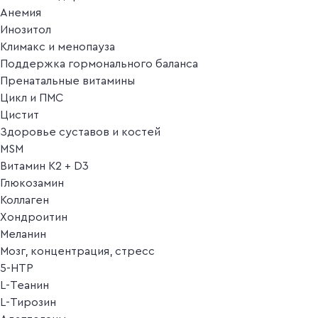
Анемия
Инозитол
Климакс и менопауза
Поддержка гормонального баланса
Пренатальные витамины
Цикл и ПМС
Цистит
Здоровье суставов и костей
MSM
Витамин K2 + D3
Глюкозамин
Коллаген
Хондроитин
Меланин
Мозг, концентрация, стресс
5-HTP
L-Теанин
L-Тирозин