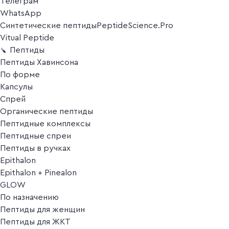
Телеграм
WhatsApp
Синтетические пептиды
PeptideScience.Pro
Vitual Peptide
Пептиды
Пептиды Хавинсона
По форме
Капсулы
Спрей
Органические пептиды
Пептидные комплексы
Пептидные спреи
Пептиды в ручках
Epithalon
Epithalon + Pinealon
GLOW
По назначению
Пептиды для женщин
Пептиды для ЖКТ