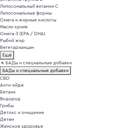
Липосомальный витамин C
Липосомальные формы
Омега и жирные кислоты
Масло криля
Омега-3 (EPA / DHA)
Рыбий жир
Вегетарианцам
Ещё
БАДы и специальные добавки
БАДы и специальные добавки
CBD
Анти-эйдж
Бетаин
Водород
Грибы
Детокс и очищение
Детям
Женское здоровье