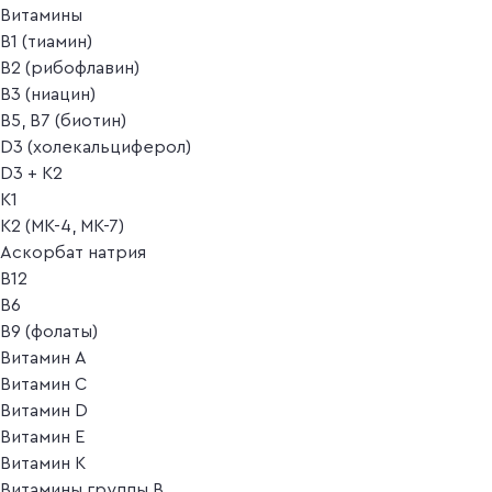
Витамины
B1 (тиамин)
B2 (рибофлавин)
B3 (ниацин)
B5, B7 (биотин)
D3 (холекальциферол)
D3 + K2
K1
K2 (MK-4, MK-7)
Аскорбат натрия
В12
В6
В9 (фолаты)
Витамин A
Витамин C
Витамин D
Витамин E
Витамин K
Витамины группы B