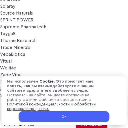
Solaray
Source Naturals
SPRINT POWER
Supreme Pharmatech
Tayga8
Thorne Research
Trace Minerals
VedaBiotica
Vitual
WellMe
Zade Vital
Косметика
Мы используем
Cоokіе.
Это помогает нам
понять, как вы взаимодействуете с нашим
Дезодоранты
сайтом и сделать его удобнее и лучше.
Уход за лицом
Оставаясь на сайте, вы даете согласие на
работу с этими файлами в соответствии с
Уход за телом
₽ 4 100
Политикой конфиденциальности
и
обработки
В корзину
Популярные бренды
персональных данных.
+ 123 ₽ витуальками
Ок