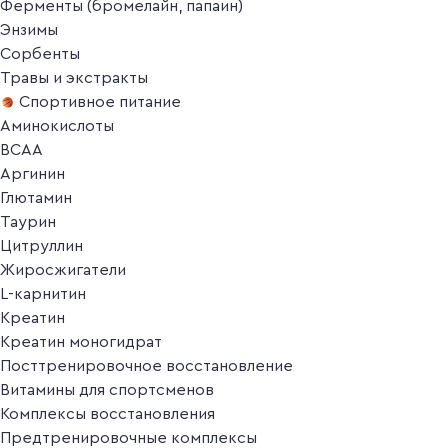
Ферменты (бромелайн, папаин)
Энзимы
Сорбенты
Травы и экстракты
Спортивное питание
Аминокислоты
BCAA
Аргинин
Глютамин
Таурин
Цитруллин
Жиросжигатели
L-карнитин
Креатин
Креатин моногидрат
Посттренировочное восстановление
Витамины для спортсменов
Комплексы восстановления
Предтренировочные комплексы