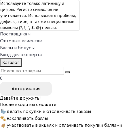
Используйте только латиницу и
цифры. Регистр символов не
г. Москва
учитывается. Использовать пробелы,
Vitual Peptide
+7 (800) 101-13-25
дефисы, тире, а так же специальные
Специалистам
символы (?, !, “, $, @) нельзя.
Поставщикам
Оптовым клиентам
Баллы и бонусы
Вход для эксперта
Каталог
0
Авторизация
Давайте дружить!
После входа вы сможете:
делать покупки и отслеживать заказы
накапливать баллы
участвовать в акциях и оплачивать покупки баллами