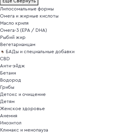
Ещё
Свернуть
Липосомальные формы
Омега и жирные кислоты
Масло криля
Омега-3 (EPA / DHA)
Рыбий жир
Вегетарианцам
БАДы и специальные добавки
CBD
Анти-эйдж
Бетаин
Водород
Грибы
Детокс и очищение
Детям
Женское здоровье
Анемия
Инозитол
Климакс и менопауза