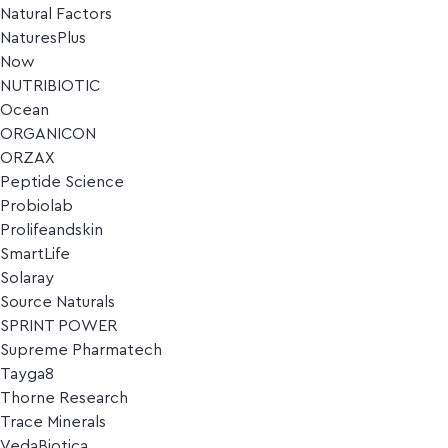
Natural Factors
NaturesPlus
Now
NUTRIBIOTIC
Ocean
ORGANICON
ORZAX
Peptide Science
Probiolab
Prolifeandskin
SmartLife
Solaray
Source Naturals
SPRINT POWER
Supreme Pharmatech
Tayga8
Thorne Research
Trace Minerals
VedaBiotica