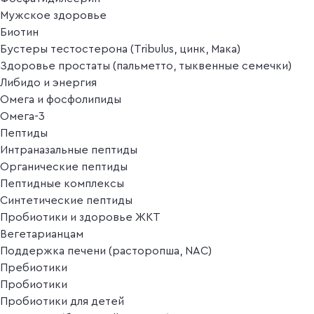
Мужское здоровье
Биотин
Бустеры тестостерона (Tribulus, цинк, Мака)
Здоровье простаты (пальметто, тыквенные семечки)
Либидо и энергия
Омега и фосфолипиды
Омега-3
Пептиды
Интраназальные пептиды
Органические пептиды
Пептидные комплексы
Синтетические пептиды
Пробиотики и здоровье ЖКТ
Вегетарианцам
Поддержка печени (расторопша, NAC)
Пребиотики
Пробиотики
Пробиотики для детей