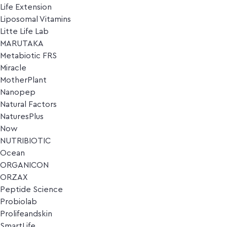
Life Extension
Liposomal Vitamins
Litte Life Lab
MARUTAKA
Metabiotic FRS
Miracle
MotherPlant
Nanopep
Natural Factors
NaturesPlus
Now
NUTRIBIOTIC
Ocean
ORGANICON
ORZAX
Peptide Science
Probiolab
Prolifeandskin
SmartLife