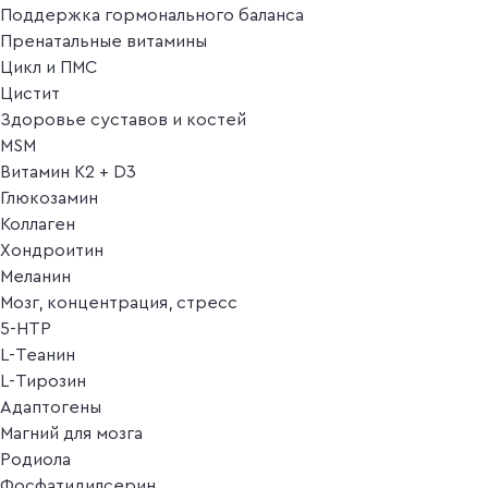
Поддержка гормонального баланса
Пренатальные витамины
Цикл и ПМС
Цистит
Здоровье суставов и костей
MSM
Витамин K2 + D3
Глюкозамин
Коллаген
Хондроитин
Меланин
Мозг, концентрация, стресс
5-HTP
L-Теанин
L-Тирозин
Адаптогены
Магний для мозга
Родиола
Фосфатидилсерин