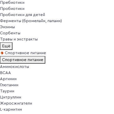
Пребиотики
Пробиотики
Пробиотики для детей
Ферменты (бромелайн, папаин)
Энзимы
Сорбенты
Травы и экстракты
Ещё
Спортивное питание
Спортивное питание
Аминокислоты
BCAA
Аргинин
Глютамин
Таурин
Цитруллин
Жиросжигатели
L-карнитин