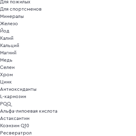
Для пожилых
Для спортсменов
Минералы
Железо
Йод
Калий
Кальций
Магний
Медь
Селен
Хром
Цинк
Антиоксиданты
L-карнозин
PQQ
Альфа-липоевая кислота
Астаксантин
Коэнзим Q10
Ресвератрол