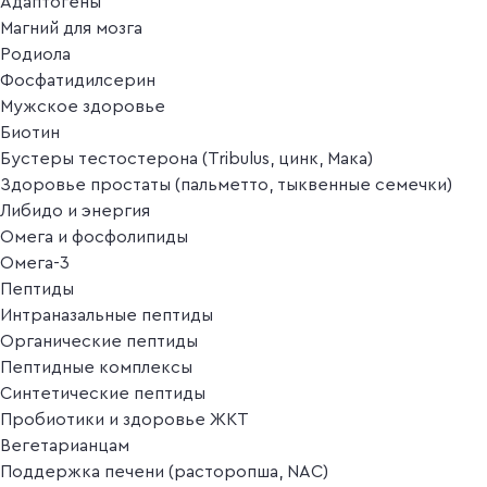
Адаптогены
Магний для мозга
Родиола
Фосфатидилсерин
Мужское здоровье
Биотин
Бустеры тестостерона (Tribulus, цинк, Мака)
Здоровье простаты (пальметто, тыквенные семечки)
Либидо и энергия
Омега и фосфолипиды
Омега-3
Пептиды
Интраназальные пептиды
Органические пептиды
Пептидные комплексы
Синтетические пептиды
Пробиотики и здоровье ЖКТ
Вегетарианцам
Поддержка печени (расторопша, NAC)