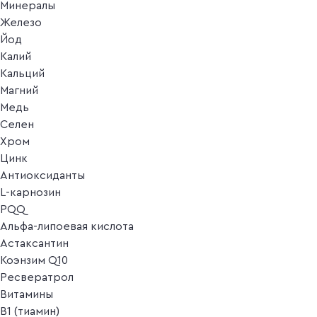
Минералы
Железо
Йод
Калий
Кальций
Магний
Медь
Селен
Хром
Цинк
Антиоксиданты
L-карнозин
PQQ
Альфа-липоевая кислота
Астаксантин
Коэнзим Q10
Ресвератрол
Витамины
B1 (тиамин)