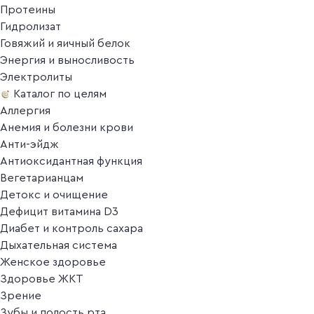
Протеины
Гидролизат
Говяжий и яичный белок
Энергия и выносливость
Электролиты
Каталог по целям
Аллергия
Анемия и болезни крови
Анти-эйдж
Антиоксидантная функция
Вегетарианцам
Детокс и очищение
Дефицит витамина D3
Диабет и контроль сахара
Дыхательная система
Женское здоровье
Здоровье ЖКТ
Зрение
Зубы и полость рта