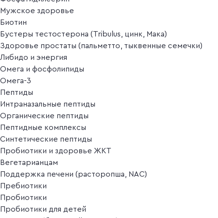
Мужское здоровье
Биотин
Бустеры тестостерона (Tribulus, цинк, Мака)
Здоровье простаты (пальметто, тыквенные семечки)
Либидо и энергия
Омега и фосфолипиды
Омега-3
Пептиды
Интраназальные пептиды
Органические пептиды
Пептидные комплексы
Синтетические пептиды
Пробиотики и здоровье ЖКТ
Вегетарианцам
Поддержка печени (расторопша, NAC)
Пребиотики
Пробиотики
Пробиотики для детей