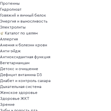
Протеины
Гидролизат
Говяжий и яичный белок
Энергия и выносливость
Электролиты
Каталог по целям
Аллергия
Анемия и болезни крови
Анти-эйдж
Антиоксидантная функция
Вегетарианцам
Детокс и очищение
Дефицит витамина D3
Диабет и контроль сахара
Дыхательная система
Женское здоровье
Здоровье ЖКТ
Зрение
Зубы и полость рта