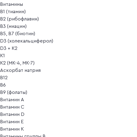
Витамины
B1 (тиамин)
B2 (рибофлавин)
B3 (ниацин)
B5, B7 (биотин)
D3 (холекальциферол)
D3 + K2
K1
K2 (MK-4, MK-7)
Аскорбат натрия
В12
В6
В9 (фолаты)
Витамин A
Витамин C
Витамин D
Витамин E
Витамин K
Витамины группы B