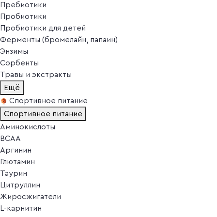
Пребиотики
Пробиотики
Пробиотики для детей
Ферменты (бромелайн, папаин)
Энзимы
Сорбенты
Травы и экстракты
Ещё
Спортивное питание
Спортивное питание
Аминокислоты
BCAA
Аргинин
Глютамин
Таурин
Цитруллин
Жиросжигатели
L-карнитин