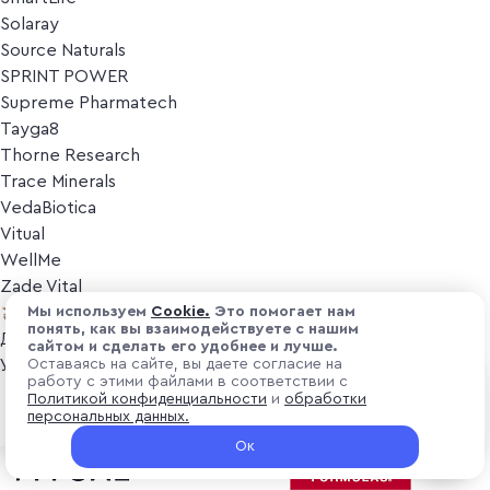
Solaray
Source Naturals
SPRINT POWER
Supreme Pharmatech
Tayga8
Thorne Research
Trace Minerals
VedaBiotica
Vitual
WellMe
Zade Vital
Косметика
Мы используем
Cоokіе.
Это помогает нам
понять, как вы взаимодействуете с нашим
Дезодоранты
сайтом и сделать его удобнее и лучше.
Уход за лицом
Оставаясь на сайте, вы даете согласие на
работу с этими файлами в соответствии с
Уход за телом
₽ 4 300
Политикой конфиденциальности
и
обработки
В корзину
Популярные бренды
персональных данных.
+ 129 ₽ витуальками
Ок