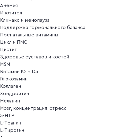
Анемия
Инозитол
Климакс и менопауза
Поддержка гормонального баланса
Пренатальные витамины
Цикл и ПМС
Цистит
Здоровье суставов и костей
MSM
Витамин K2 + D3
Глюкозамин
Коллаген
Хондроитин
Меланин
Мозг, концентрация, стресс
5-HTP
L-Теанин
L-Тирозин