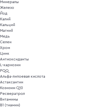
Минералы
Железо
Йод
Калий
Кальций
Магний
Медь
Селен
Хром
Цинк
Антиоксиданты
L-карнозин
PQQ
Альфа-липоевая кислота
Астаксантин
Коэнзим Q10
Ресвератрол
Витамины
B1 (тиамин)