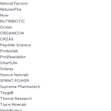
Natural Factors
NaturesPlus
Now
NUTRIBIOTIC
Ocean
ORGANICON
ORZAX
Peptide Science
Probiolab
Prolifeandskin
SmartLife
Solaray
Source Naturals
SPRINT POWER
Supreme Pharmatech
Tayga8
Thorne Research
Trace Minerals
VedaBiotica