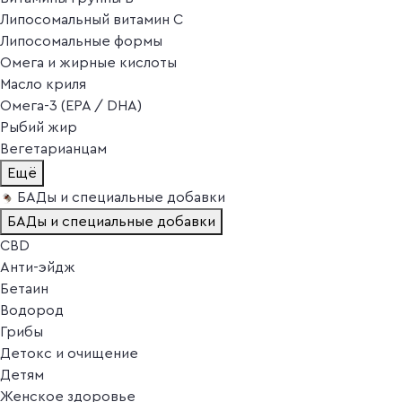
Липосомальный витамин C
Липосомальные формы
Омега и жирные кислоты
Масло криля
Омега-3 (EPA / DHA)
Рыбий жир
Вегетарианцам
Ещё
БАДы и специальные добавки
БАДы и специальные добавки
CBD
Анти-эйдж
Бетаин
Водород
Грибы
Детокс и очищение
Детям
Женское здоровье