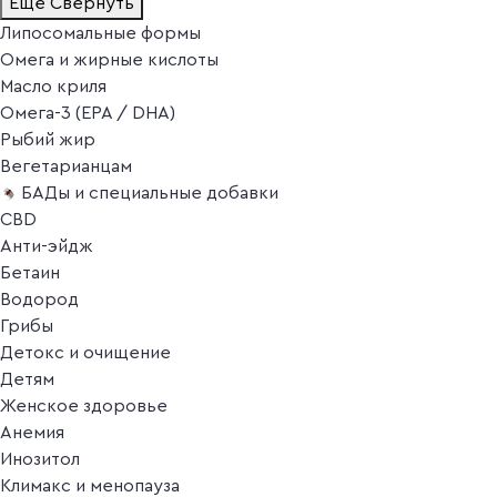
Ещё
Свернуть
Липосомальные формы
Омега и жирные кислоты
Масло криля
Омега-3 (EPA / DHA)
Рыбий жир
Вегетарианцам
БАДы и специальные добавки
CBD
Анти-эйдж
Бетаин
Водород
Грибы
Детокс и очищение
Детям
Женское здоровье
Анемия
Инозитол
Климакс и менопауза