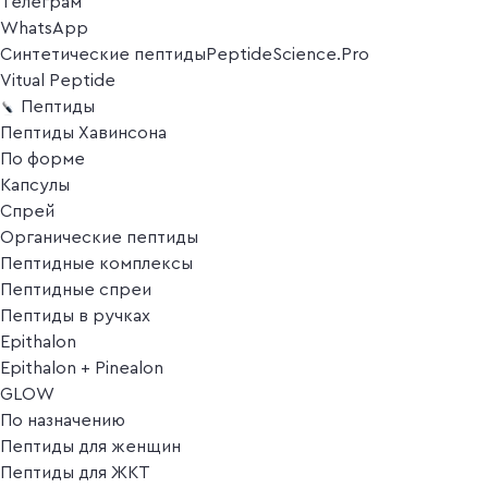
Телеграм
WhatsApp
Синтетические пептиды
PeptideScience.Pro
Vitual Peptide
Пептиды
Пептиды Хавинсона
По форме
Капсулы
Спрей
Органические пептиды
Пептидные комплексы
Пептидные спреи
Пептиды в ручках
Epithalon
Epithalon + Pinealon
GLOW
По назначению
Пептиды для женщин
Пептиды для ЖКТ