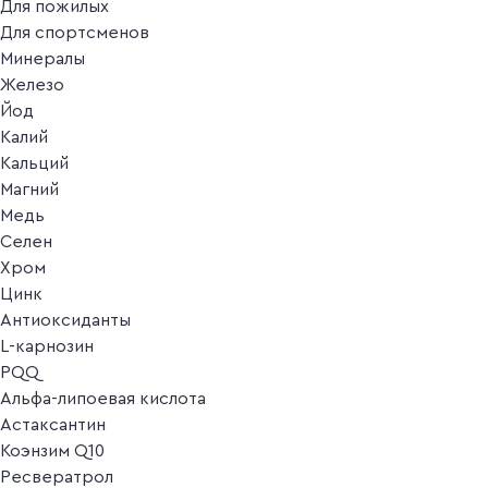
Для пожилых
Для спортсменов
Минералы
Железо
Йод
Калий
Кальций
Магний
Медь
Селен
Хром
Цинк
Антиоксиданты
L-карнозин
PQQ
Альфа-липоевая кислота
Астаксантин
Коэнзим Q10
Ресвератрол