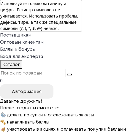
Используйте только латиницу и
цифры. Регистр символов не
г. Москва
учитывается. Использовать пробелы,
Vitual Peptide
+7 (800) 101-13-25
дефисы, тире, а так же специальные
Специалистам
символы (?, !, “, $, @) нельзя.
Поставщикам
Оптовым клиентам
Баллы и бонусы
Вход для эксперта
Каталог
0
Авторизация
Давайте дружить!
После входа вы сможете:
делать покупки и отслеживать заказы
накапливать баллы
участвовать в акциях и оплачивать покупки баллами