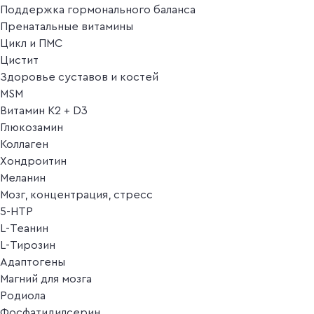
Поддержка гормонального баланса
Пренатальные витамины
Цикл и ПМС
Цистит
Здоровье суставов и костей
MSM
Витамин K2 + D3
Глюкозамин
Коллаген
Хондроитин
Меланин
Мозг, концентрация, стресс
5-HTP
L-Теанин
L-Тирозин
Адаптогены
Магний для мозга
Родиола
Фосфатидилсерин