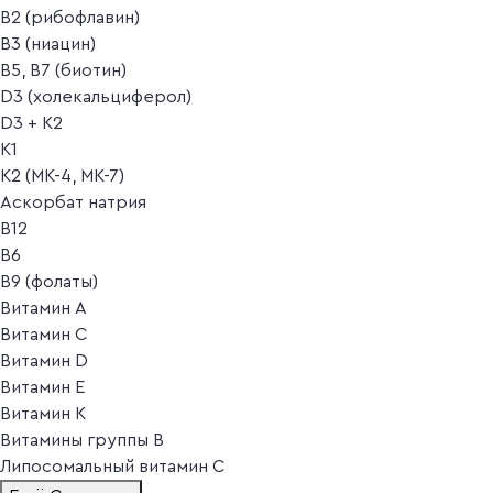
B2 (рибофлавин)
B3 (ниацин)
B5, B7 (биотин)
D3 (холекальциферол)
D3 + K2
K1
K2 (MK-4, MK-7)
Аскорбат натрия
В12
В6
В9 (фолаты)
Витамин A
Витамин C
Витамин D
Витамин E
Витамин K
Витамины группы B
Липосомальный витамин C