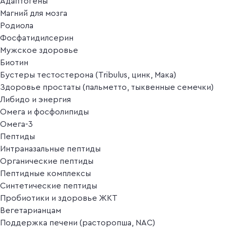
Адаптогены
Магний для мозга
Родиола
Фосфатидилсерин
Мужское здоровье
Биотин
Бустеры тестостерона (Tribulus, цинк, Мака)
Здоровье простаты (пальметто, тыквенные семечки)
Либидо и энергия
Омега и фосфолипиды
Омега-3
Пептиды
Интраназальные пептиды
Органические пептиды
Пептидные комплексы
Синтетические пептиды
Пробиотики и здоровье ЖКТ
Вегетарианцам
Поддержка печени (расторопша, NAC)