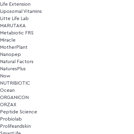
Life Extension
Liposomal Vitamins
Litte Life Lab
MARUTAKA
Metabiotic FRS
Miracle
MotherPlant
Nanopep
Natural Factors
NaturesPlus
Now
NUTRIBIOTIC
Ocean
ORGANICON
ORZAX
Peptide Science
Probiolab
Prolifeandskin
SmartLife