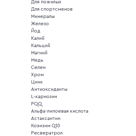
Для пожилых
Для спортсменов
Минералы
Железо
Йод
Калий
Кальций
Магний
Медь
Селен
Хром
Цинк
Антиоксиданты
L-карнозин
PQQ
Альфа-липоевая кислота
Астаксантин
Коэнзим Q10
Ресвератрол