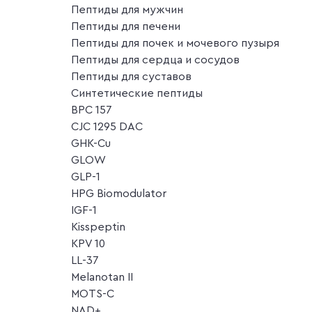
Пептиды для мужчин
Пептиды для печени
Пептиды для почек и мочевого пузыря
Пептиды для сердца и сосудов
Пептиды для суставов
Синтетические пептиды
BPC 157
CJC 1295 DAC
GHK-Cu
GLOW
GLP-1
HPG Biomodulator
IGF-1
Kisspeptin
KPV 10
LL-37
Melanotan II
MOTS-C
NAD+