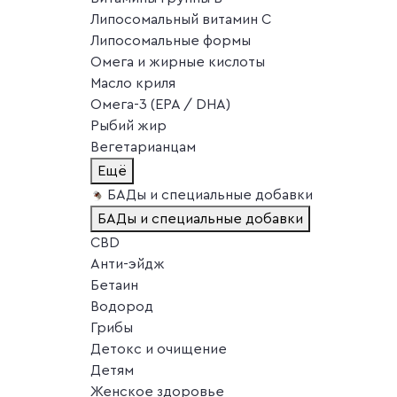
Липосомальный витамин C
Липосомальные формы
Омега и жирные кислоты
Масло криля
Омега-3 (EPA / DHA)
Рыбий жир
Вегетарианцам
Ещё
БАДы и специальные добавки
БАДы и специальные добавки
CBD
Анти-эйдж
Бетаин
Водород
Грибы
Детокс и очищение
Детям
Женское здоровье