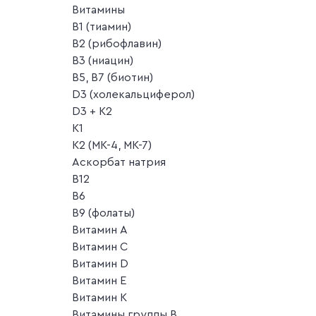
Витамины
B1 (тиамин)
B2 (рибофлавин)
B3 (ниацин)
B5, B7 (биотин)
D3 (холекальциферол)
D3 + K2
K1
K2 (MK-4, MK-7)
Аскорбат натрия
В12
В6
В9 (фолаты)
Витамин A
Витамин C
Витамин D
Витамин E
Витамин K
Витамины группы B