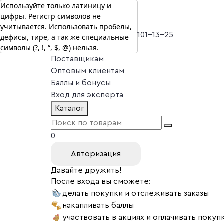
Используйте только латиницу и
цифры. Регистр символов не
г. Москва
учитывается. Использовать пробелы,
Vitual Peptide
+7 (800) 101-13-25
дефисы, тире, а так же специальные
символы (?, !, “, $, @) нельзя.
Специалистам
Поставщикам
Оптовым клиентам
Баллы и бонусы
Вход для эксперта
Каталог
0
Авторизация
Давайте дружить!
После входа вы сможете:
делать покупки и отслеживать заказы
накапливать баллы
участвовать в акциях и оплачивать покуп