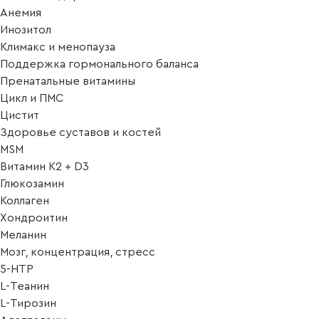
Анемия
Инозитол
Климакс и менопауза
Поддержка гормонального баланса
Пренатальные витамины
Цикл и ПМС
Цистит
Здоровье суставов и костей
MSM
Витамин K2 + D3
Глюкозамин
Коллаген
Хондроитин
Меланин
Мозг, концентрация, стресс
5-HTP
L-Теанин
L-Тирозин