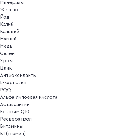
Минералы
Железо
Йод
Калий
Кальций
Магний
Медь
Селен
Хром
Цинк
Антиоксиданты
L-карнозин
PQQ
Альфа-липоевая кислота
Астаксантин
Коэнзим Q10
Ресвератрол
Витамины
B1 (тиамин)