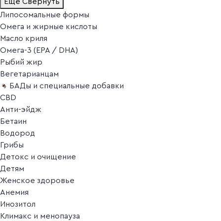
Ещё
Свернуть
Липосомальные формы
Омега и жирные кислоты
Масло криля
Омега-3 (EPA / DHA)
Рыбий жир
Вегетарианцам
БАДы и специальные добавки
CBD
Анти-эйдж
Бетаин
Водород
Грибы
Детокс и очищение
Детям
Женское здоровье
Анемия
Инозитол
Климакс и менопауза