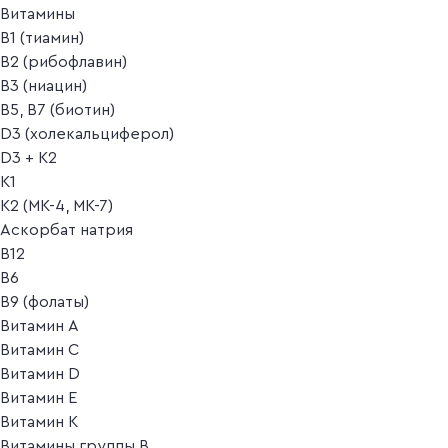
Витамины
B1 (тиамин)
B2 (рибофлавин)
B3 (ниацин)
B5, B7 (биотин)
D3 (холекальциферол)
D3 + K2
K1
K2 (MK-4, MK-7)
Аскорбат натрия
В12
В6
В9 (фолаты)
Витамин A
Витамин C
Витамин D
Витамин E
Витамин K
Витамины группы B