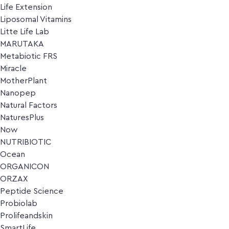
Life Extension
Liposomal Vitamins
Litte Life Lab
MARUTAKA
Metabiotic FRS
Miracle
MotherPlant
Nanopep
Natural Factors
NaturesPlus
Now
NUTRIBIOTIC
Ocean
ORGANICON
ORZAX
Peptide Science
Probiolab
Prolifeandskin
SmartLife