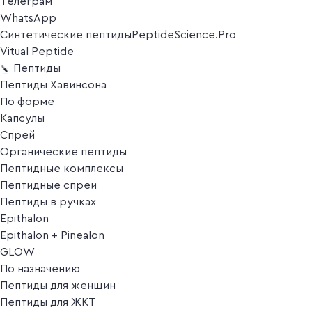
Телеграм
WhatsApp
Синтетические пептиды
PeptideScience.Pro
Vitual Peptide
Пептиды
Пептиды Хавинсона
По форме
Капсулы
Спрей
Органические пептиды
Пептидные комплексы
Пептидные спреи
Пептиды в ручках
Epithalon
Epithalon + Pinealon
GLOW
По назначению
Пептиды для женщин
Пептиды для ЖКТ