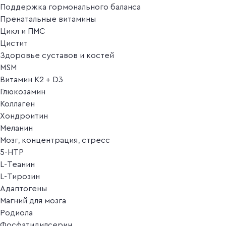
Поддержка гормонального баланса
Пренатальные витамины
Цикл и ПМС
Цистит
Здоровье суставов и костей
MSM
Витамин K2 + D3
Глюкозамин
Коллаген
Хондроитин
Меланин
Мозг, концентрация, стресс
5-HTP
L-Теанин
L-Тирозин
Адаптогены
Магний для мозга
Родиола
Фосфатидилсерин