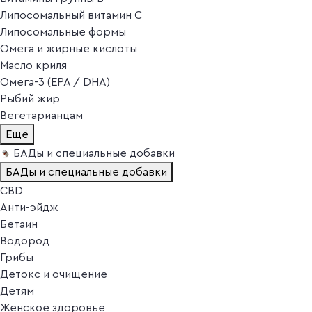
Липосомальный витамин C
Липосомальные формы
Омега и жирные кислоты
Масло криля
Омега-3 (EPA / DHA)
Рыбий жир
Вегетарианцам
Ещё
БАДы и специальные добавки
БАДы и специальные добавки
CBD
Анти-эйдж
Бетаин
Водород
Грибы
Детокс и очищение
Детям
Женское здоровье