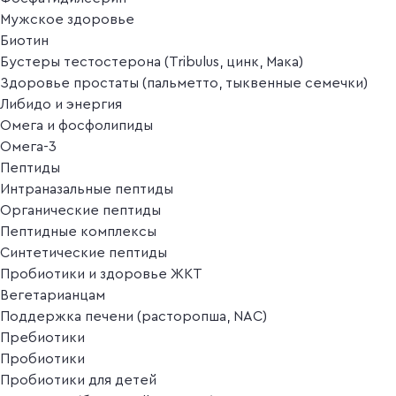
Мужское здоровье
Биотин
Бустеры тестостерона (Tribulus, цинк, Мака)
Здоровье простаты (пальметто, тыквенные семечки)
Либидо и энергия
Омега и фосфолипиды
Омега-3
Пептиды
Интраназальные пептиды
Органические пептиды
Пептидные комплексы
Синтетические пептиды
Пробиотики и здоровье ЖКТ
Вегетарианцам
Поддержка печени (расторопша, NAC)
Пребиотики
Пробиотики
Пробиотики для детей