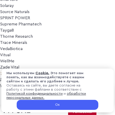
Solaray
Source Naturals
SPRINT POWER
Supreme Pharmatech
Tayga8
Thorne Research
Trace Minerals
VedaBiotica
Vitual
WellMe
Zade Vital
Косметика
Мы используем
Cоokіе.
Это помогает нам
понять, как вы взаимодействуете с нашим
Дезодоранты
сайтом и сделать его удобнее и лучше.
Уход за лицом
Оставаясь на сайте, вы даете согласие на
работу с этими файлами в соответствии с
Уход за телом
₽ 4 100
Политикой конфиденциальности
и
обработки
В корзину
Популярные бренды
персональных данных.
+ 123 ₽ витуальками
Ок