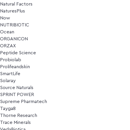
Natural Factors
NaturesPlus
Now
NUTRIBIOTIC
Ocean
ORGANICON
ORZAX
Peptide Science
Probiolab
Prolifeandskin
SmartLife
Solaray
Source Naturals
SPRINT POWER
Supreme Pharmatech
Tayga8
Thorne Research
Trace Minerals
VedaBiotica