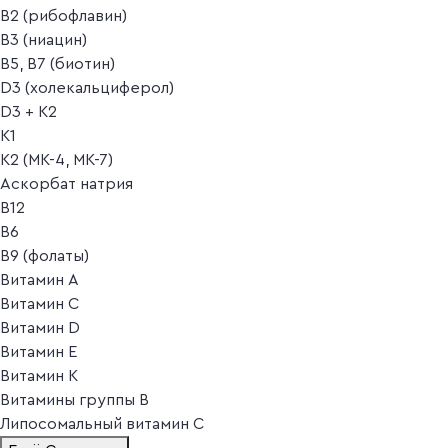
B2 (рибофлавин)
B3 (ниацин)
B5, B7 (биотин)
D3 (холекальциферол)
D3 + K2
K1
K2 (MK-4, MK-7)
Аскорбат натрия
В12
В6
В9 (фолаты)
Витамин A
Витамин C
Витамин D
Витамин E
Витамин K
Витамины группы B
Липосомальный витамин C