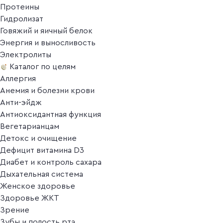
Протеины
Гидролизат
Говяжий и яичный белок
Энергия и выносливость
Электролиты
Каталог по целям
Аллергия
Анемия и болезни крови
Анти-эйдж
Антиоксидантная функция
Вегетарианцам
Детокс и очищение
Дефицит витамина D3
Диабет и контроль сахара
Дыхательная система
Женское здоровье
Здоровье ЖКТ
Зрение
Зубы и полость рта