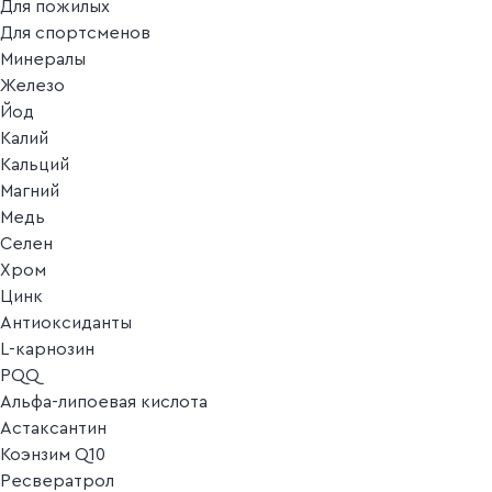
Для пожилых
Для спортсменов
Минералы
Железо
Йод
Калий
Кальций
Магний
Медь
Селен
Хром
Цинк
Антиоксиданты
L-карнозин
PQQ
Альфа-липоевая кислота
Астаксантин
Коэнзим Q10
Ресвератрол