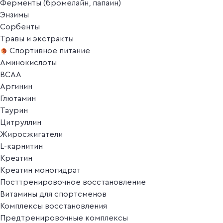
Ферменты (бромелайн, папаин)
Энзимы
Сорбенты
Травы и экстракты
Спортивное питание
Аминокислоты
BCAA
Аргинин
Глютамин
Таурин
Цитруллин
Жиросжигатели
L-карнитин
Креатин
Креатин моногидрат
Посттренировочное восстановление
Витамины для спортсменов
Комплексы восстановления
Предтренировочные комплексы