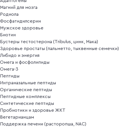
Адаптогены
Магний для мозга
Родиола
Фосфатидилсерин
Мужское здоровье
Биотин
Бустеры тестостерона (Tribulus, цинк, Мака)
Здоровье простаты (пальметто, тыквенные семечки)
Либидо и энергия
Омега и фосфолипиды
Омега-3
Пептиды
Интраназальные пептиды
Органические пептиды
Пептидные комплексы
Синтетические пептиды
Пробиотики и здоровье ЖКТ
Вегетарианцам
Поддержка печени (расторопша, NAC)