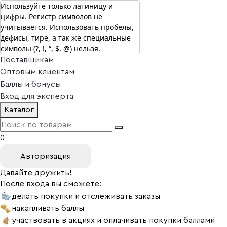
Используйте только латиницу и
цифры. Регистр символов не
г. Москва
учитывается. Использовать пробелы,
Vitual Peptide
+7 (800) 101-13-25
дефисы, тире, а так же специальные
Специалистам
символы (?, !, “, $, @) нельзя.
Поставщикам
Оптовым клиентам
Баллы и бонусы
Вход для эксперта
Каталог
0
Авторизация
Давайте дружить!
После входа вы сможете:
делать покупки и отслеживать заказы
накапливать баллы
участвовать в акциях и оплачивать покупки баллами