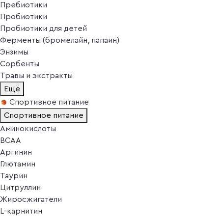
Пребиотики
Пробиотики
Пробиотики для детей
Ферменты (бромелайн, папаин)
Энзимы
Сорбенты
Травы и экстракты
Ещё
Спортивное питание
Спортивное питание
Аминокислоты
BCAA
Аргинин
Глютамин
Таурин
Цитруллин
Жиросжигатели
L-карнитин