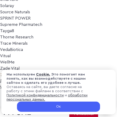
Solaray
Source Naturals
SPRINT POWER
Supreme Pharmatech
Tayga8
Thorne Research
Trace Minerals
VedaBiotica
Vitual
WellMe
Zade Vital
Косметика
Мы используем
Cоokіе.
Это помогает нам
понять, как вы взаимодействуете с нашим
Дезодоранты
сайтом и сделать его удобнее и лучше.
Уход за лицом
Оставаясь на сайте, вы даете согласие на
работу с этими файлами в соответствии с
Уход за телом
₽ 3 471
Политикой конфиденциальности
и
обработки
В корзину
Популярные бренды
персональных данных.
+ 104.13 ₽ витуальками
Ок