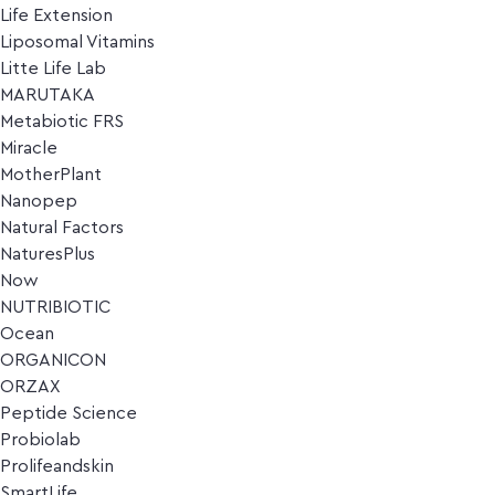
Life Extension
Liposomal Vitamins
Litte Life Lab
MARUTAKA
Metabiotic FRS
Miracle
MotherPlant
Nanopep
Natural Factors
NaturesPlus
Now
NUTRIBIOTIC
Ocean
ORGANICON
ORZAX
Peptide Science
Probiolab
Prolifeandskin
SmartLife