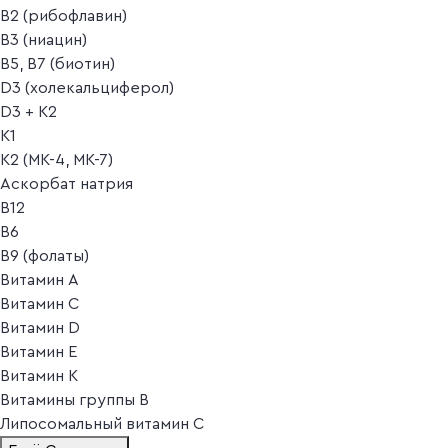
B2 (рибофлавин)
B3 (ниацин)
B5, B7 (биотин)
D3 (холекальциферол)
D3 + K2
K1
K2 (MK-4, MK-7)
Аскорбат натрия
В12
В6
В9 (фолаты)
Витамин A
Витамин C
Витамин D
Витамин E
Витамин K
Витамины группы B
Липосомальный витамин C