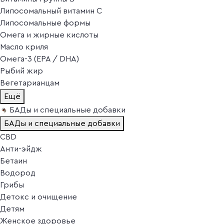
Липосомальный витамин C
Липосомальные формы
Омега и жирные кислоты
Масло криля
Омега-3 (EPA / DHA)
Рыбий жир
Вегетарианцам
Ещё
БАДы и специальные добавки
БАДы и специальные добавки
CBD
Анти-эйдж
Бетаин
Водород
Грибы
Детокс и очищение
Детям
Женское здоровье