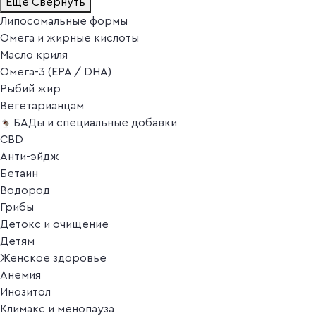
Ещё
Свернуть
Липосомальные формы
Омега и жирные кислоты
Масло криля
Омега-3 (EPA / DHA)
Рыбий жир
Вегетарианцам
БАДы и специальные добавки
CBD
Анти-эйдж
Бетаин
Водород
Грибы
Детокс и очищение
Детям
Женское здоровье
Анемия
Инозитол
Климакс и менопауза