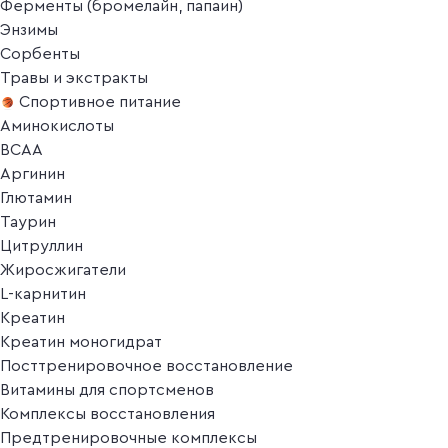
Ферменты (бромелайн, папаин)
Энзимы
Сорбенты
Травы и экстракты
Спортивное питание
Аминокислоты
BCAA
Аргинин
Глютамин
Таурин
Цитруллин
Жиросжигатели
L-карнитин
Креатин
Креатин моногидрат
Посттренировочное восстановление
Витамины для спортсменов
Комплексы восстановления
Предтренировочные комплексы