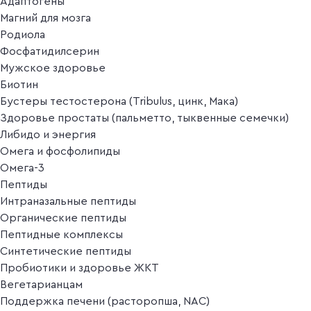
Адаптогены
Магний для мозга
Родиола
Фосфатидилсерин
Мужское здоровье
Биотин
Бустеры тестостерона (Tribulus, цинк, Мака)
Здоровье простаты (пальметто, тыквенные семечки)
Либидо и энергия
Омега и фосфолипиды
Омега-3
Пептиды
Интраназальные пептиды
Органические пептиды
Пептидные комплексы
Синтетические пептиды
Пробиотики и здоровье ЖКТ
Вегетарианцам
Поддержка печени (расторопша, NAC)