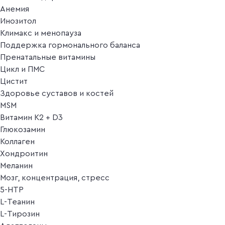
Анемия
Инозитол
Климакс и менопауза
Поддержка гормонального баланса
Пренатальные витамины
Цикл и ПМС
Цистит
Здоровье суставов и костей
MSM
Витамин K2 + D3
Глюкозамин
Коллаген
Хондроитин
Меланин
Мозг, концентрация, стресс
5-HTP
L-Теанин
L-Тирозин