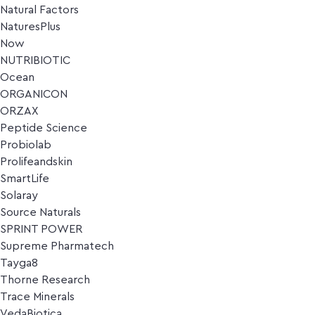
Natural Factors
NaturesPlus
Now
NUTRIBIOTIC
Ocean
ORGANICON
ORZAX
Peptide Science
Probiolab
Prolifeandskin
SmartLife
Solaray
Source Naturals
SPRINT POWER
Supreme Pharmatech
Tayga8
Thorne Research
Trace Minerals
VedaBiotica