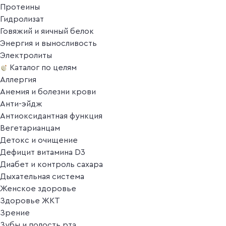
Протеины
Гидролизат
Говяжий и яичный белок
Энергия и выносливость
Электролиты
Каталог по целям
Аллергия
Анемия и болезни крови
Анти-эйдж
Антиоксидантная функция
Вегетарианцам
Детокс и очищение
Дефицит витамина D3
Диабет и контроль сахара
Дыхательная система
Женское здоровье
Здоровье ЖКТ
Зрение
Зубы и полость рта