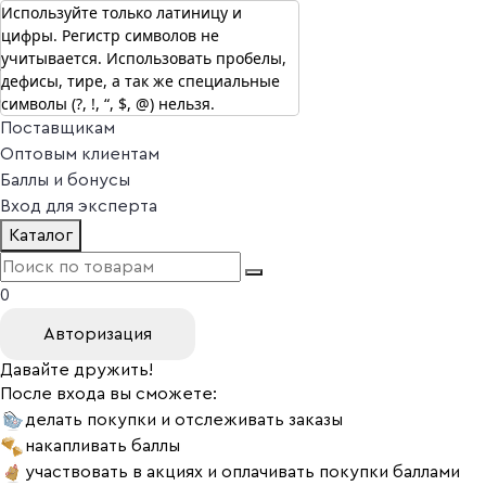
Используйте только латиницу и
цифры. Регистр символов не
г. Москва
учитывается. Использовать пробелы,
Vitual Peptide
+7 (800) 101-13-25
дефисы, тире, а так же специальные
Специалистам
символы (?, !, “, $, @) нельзя.
Поставщикам
Оптовым клиентам
Баллы и бонусы
Вход для эксперта
Каталог
0
Авторизация
Давайте дружить!
После входа вы сможете:
делать покупки и отслеживать заказы
накапливать баллы
участвовать в акциях и оплачивать покупки баллами