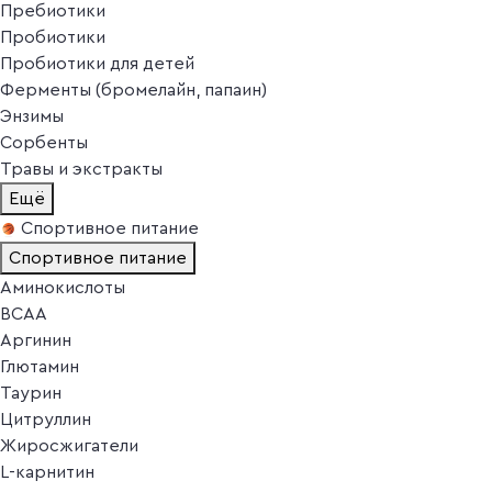
Пребиотики
Пробиотики
Пробиотики для детей
Ферменты (бромелайн, папаин)
Энзимы
Сорбенты
Травы и экстракты
Ещё
Спортивное питание
Спортивное питание
Аминокислоты
BCAA
Аргинин
Глютамин
Таурин
Цитруллин
Жиросжигатели
L-карнитин