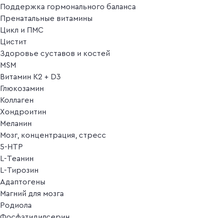
Поддержка гормонального баланса
Пренатальные витамины
Цикл и ПМС
Цистит
Здоровье суставов и костей
MSM
Витамин K2 + D3
Глюкозамин
Коллаген
Хондроитин
Меланин
Мозг, концентрация, стресс
5-HTP
L-Теанин
L-Тирозин
Адаптогены
Магний для мозга
Родиола
Фосфатидилсерин