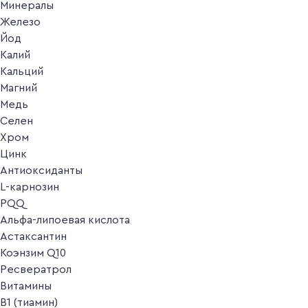
Минералы
Железо
Йод
Калий
Кальций
Магний
Медь
Селен
Хром
Цинк
Антиоксиданты
L-карнозин
PQQ
Альфа-липоевая кислота
Астаксантин
Коэнзим Q10
Ресвератрол
Витамины
B1 (тиамин)