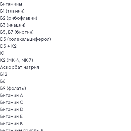
Витамины
B1 (тиамин)
B2 (рибофлавин)
B3 (ниацин)
B5, B7 (биотин)
D3 (холекальциферол)
D3 + K2
K1
K2 (MK-4, MK-7)
Аскорбат натрия
В12
В6
В9 (фолаты)
Витамин A
Витамин C
Витамин D
Витамин E
Витамин K
Витамины группы B