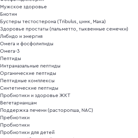
Мужское здоровье
Биотин
Бустеры тестостерона (Tribulus, цинк, Мака)
Здоровье простаты (пальметто, тыквенные семечки)
Либидо и энергия
Омега и фосфолипиды
Омега-3
Пептиды
Интраназальные пептиды
Органические пептиды
Пептидные комплексы
Синтетические пептиды
Пробиотики и здоровье ЖКТ
Вегетарианцам
Поддержка печени (расторопша, NAC)
Пребиотики
Пробиотики
Пробиотики для детей