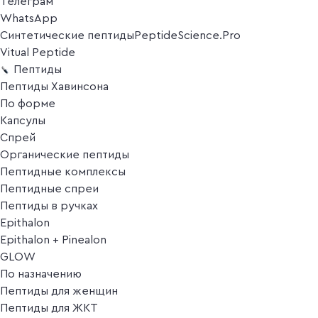
Телеграм
WhatsApp
Синтетические пептиды
PeptideScience.Pro
Vitual Peptide
Пептиды
Пептиды Хавинсона
По форме
Капсулы
Спрей
Органические пептиды
Пептидные комплексы
Пептидные спреи
Пептиды в ручках
Epithalon
Epithalon + Pinealon
GLOW
По назначению
Пептиды для женщин
Пептиды для ЖКТ