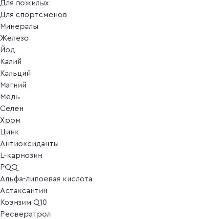
Для пожилых
Для спортсменов
Минералы
Железо
Йод
Калий
Кальций
Магний
Медь
Селен
Хром
Цинк
Антиоксиданты
L-карнозин
PQQ
Альфа-липоевая кислота
Астаксантин
Коэнзим Q10
Ресвератрол