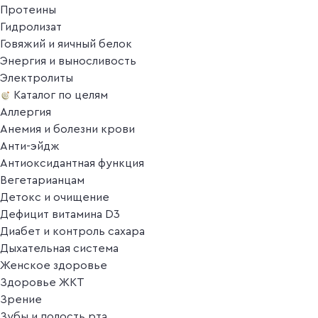
Протеины
Гидролизат
Говяжий и яичный белок
Энергия и выносливость
Электролиты
Каталог по целям
Аллергия
Анемия и болезни крови
Анти-эйдж
Антиоксидантная функция
Вегетарианцам
Детокс и очищение
Дефицит витамина D3
Диабет и контроль сахара
Дыхательная система
Женское здоровье
Здоровье ЖКТ
Зрение
Зубы и полость рта