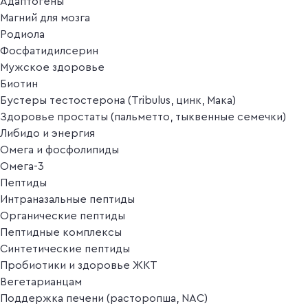
Адаптогены
Магний для мозга
Родиола
Фосфатидилсерин
Мужское здоровье
Биотин
Бустеры тестостерона (Tribulus, цинк, Мака)
Здоровье простаты (пальметто, тыквенные семечки)
Либидо и энергия
Омега и фосфолипиды
Омега-3
Пептиды
Интраназальные пептиды
Органические пептиды
Пептидные комплексы
Синтетические пептиды
Пробиотики и здоровье ЖКТ
Вегетарианцам
Поддержка печени (расторопша, NAC)