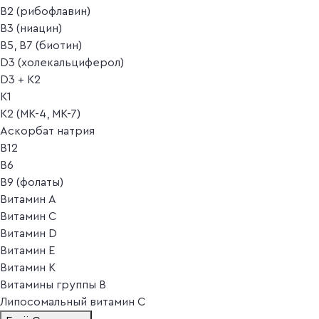
B2 (рибофлавин)
B3 (ниацин)
B5, B7 (биотин)
D3 (холекальциферол)
D3 + K2
K1
K2 (MK-4, MK-7)
Аскорбат натрия
В12
В6
В9 (фолаты)
Витамин A
Витамин C
Витамин D
Витамин E
Витамин K
Витамины группы B
Липосомальный витамин C