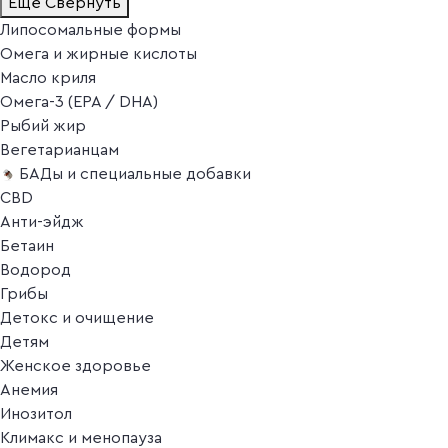
Ещё
Свернуть
Липосомальные формы
Омега и жирные кислоты
Масло криля
Омега-3 (EPA / DHA)
Рыбий жир
Вегетарианцам
БАДы и специальные добавки
CBD
Анти-эйдж
Бетаин
Водород
Грибы
Детокс и очищение
Детям
Женское здоровье
Анемия
Инозитол
Климакс и менопауза