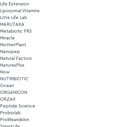
Life Extension
Liposomal Vitamins
Litte Life Lab
MARUTAKA
Metabiotic FRS
Miracle
MotherPlant
Nanopep
Natural Factors
NaturesPlus
Now
NUTRIBIOTIC
Ocean
ORGANICON
ORZAX
Peptide Science
Probiolab
Prolifeandskin
SmartLife