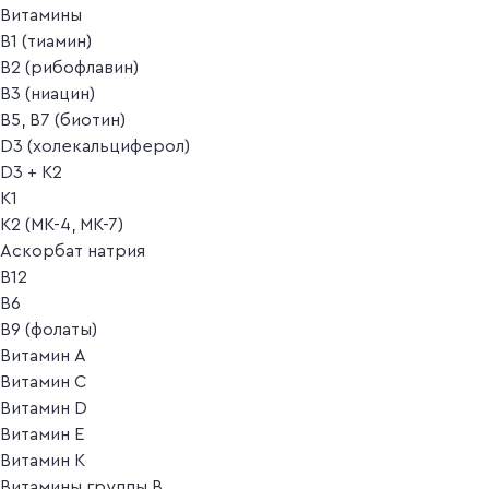
Витамины
B1 (тиамин)
B2 (рибофлавин)
B3 (ниацин)
B5, B7 (биотин)
D3 (холекальциферол)
D3 + K2
K1
K2 (MK-4, MK-7)
Аскорбат натрия
В12
В6
В9 (фолаты)
Витамин A
Витамин C
Витамин D
Витамин E
Витамин K
Витамины группы B