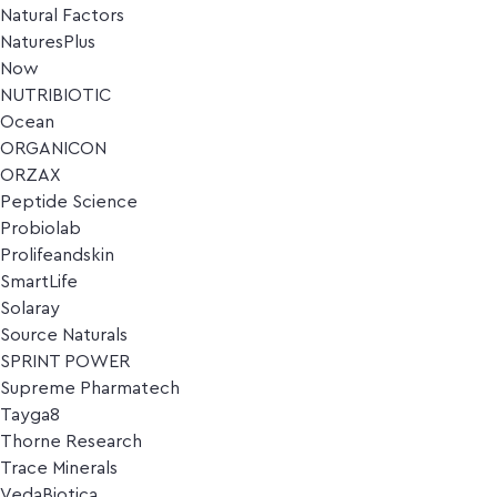
Natural Factors
NaturesPlus
Now
NUTRIBIOTIC
Ocean
ORGANICON
ORZAX
Peptide Science
Probiolab
Prolifeandskin
SmartLife
Solaray
Source Naturals
SPRINT POWER
Supreme Pharmatech
Tayga8
Thorne Research
Trace Minerals
VedaBiotica