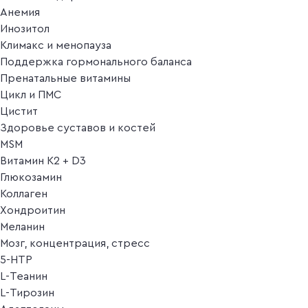
Анемия
Инозитол
Климакс и менопауза
Поддержка гормонального баланса
Пренатальные витамины
Цикл и ПМС
Цистит
Здоровье суставов и костей
MSM
Витамин K2 + D3
Глюкозамин
Коллаген
Хондроитин
Меланин
Мозг, концентрация, стресс
5-HTP
L-Теанин
L-Тирозин