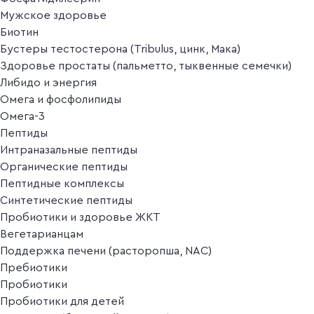
Мужское здоровье
Биотин
Бустеры тестостерона (Tribulus, цинк, Мака)
Здоровье простаты (пальметто, тыквенные семечки)
Либидо и энергия
Омега и фосфолипиды
Омега-3
Пептиды
Интраназальные пептиды
Органические пептиды
Пептидные комплексы
Синтетические пептиды
Пробиотики и здоровье ЖКТ
Вегетарианцам
Поддержка печени (расторопша, NAC)
Пребиотики
Пробиотики
Пробиотики для детей