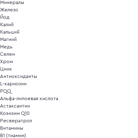
Минералы
Железо
Йод
Калий
Кальций
Магний
Медь
Селен
Хром
Цинк
Антиоксиданты
L-карнозин
PQQ
Альфа-липоевая кислота
Астаксантин
Коэнзим Q10
Ресвератрол
Витамины
B1 (тиамин)