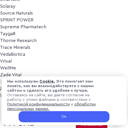
Solaray
Source Naturals
SPRINT POWER
Supreme Pharmatech
Tayga8
Thorne Research
Trace Minerals
VedaBiotica
Vitual
WellMe
Zade Vital
Косметика
Мы используем
Cоokіе.
Это помогает нам
понять, как вы взаимодействуете с нашим
Дезодоранты
сайтом и сделать его удобнее и лучше.
Уход за лицом
Оставаясь на сайте, вы даете согласие на
работу с этими файлами в соответствии с
Уход за телом
₽ 1 300
Политикой конфиденциальности
и
обработки
В корзину
Популярные бренды
персональных данных.
+ 39 ₽ витуальками
Ок