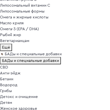
Липосомальный витамин C
Липосомальные формы
Омега и жирные кислоты
Масло криля
Омега-3 (EPA / DHA)
Рыбий жир
Вегетарианцам
Ещё
БАДы и специальные добавки
БАДы и специальные добавки
CBD
Анти-эйдж
Бетаин
Водород
Грибы
Детокс и очищение
Детям
Женское здоровье