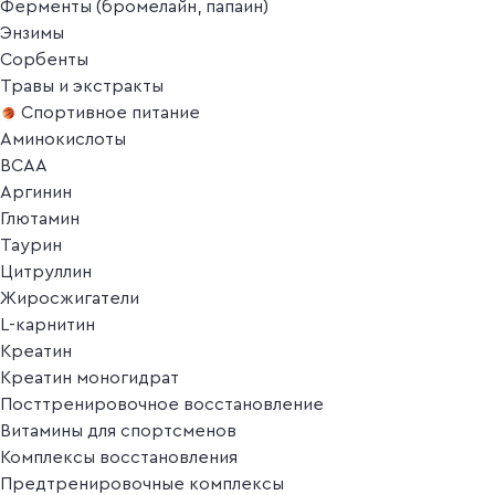
Ферменты (бромелайн, папаин)
Энзимы
Сорбенты
Травы и экстракты
Спортивное питание
Аминокислоты
BCAA
Аргинин
Глютамин
Таурин
Цитруллин
Жиросжигатели
L-карнитин
Креатин
Креатин моногидрат
Посттренировочное восстановление
Витамины для спортсменов
Комплексы восстановления
Предтренировочные комплексы