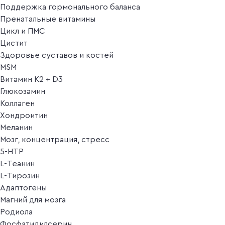
Поддержка гормонального баланса
Пренатальные витамины
Цикл и ПМС
Цистит
Здоровье суставов и костей
MSM
Витамин K2 + D3
Глюкозамин
Коллаген
Хондроитин
Меланин
Мозг, концентрация, стресс
5-HTP
L-Теанин
L-Тирозин
Адаптогены
Магний для мозга
Родиола
Фосфатидилсерин