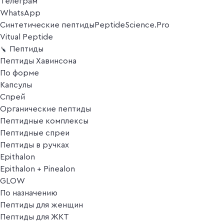
Телеграм
WhatsApp
Синтетические пептиды
PeptideScience.Pro
Vitual Peptide
Пептиды
Пептиды Хавинсона
По форме
Капсулы
Спрей
Органические пептиды
Пептидные комплексы
Пептидные спреи
Пептиды в ручках
Epithalon
Epithalon + Pinealon
GLOW
По назначению
Пептиды для женщин
Пептиды для ЖКТ