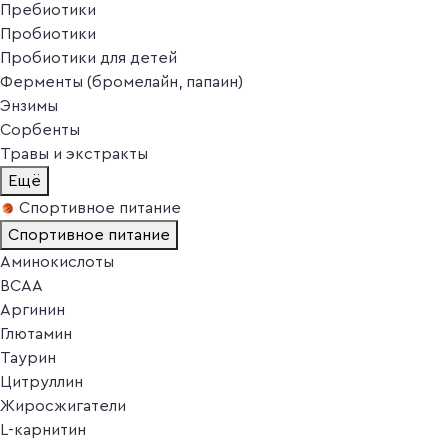
Пребиотики
Пробиотики
Пробиотики для детей
Ферменты (бромелайн, папаин)
Энзимы
Сорбенты
Травы и экстракты
Ещё
Спортивное питание
Спортивное питание
Аминокислоты
BCAA
Аргинин
Глютамин
Таурин
Цитруллин
Жиросжигатели
L-карнитин