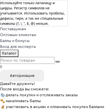
Используйте только латиницу и
цифры. Регистр символов не
г. Москва
учитывается. Использовать пробелы,
Vitual Peptide
+7 (800) 101-13-25
дефисы, тире, а так же специальные
Специалистам
символы (?, !, “, $, @) нельзя.
Поставщикам
Оптовым клиентам
Баллы и бонусы
Вход для эксперта
Каталог
0
Авторизация
Давайте дружить!
После входа вы сможете:
делать покупки и отслеживать заказы
накапливать баллы
участвовать в акциях и оплачивать покупки баллами