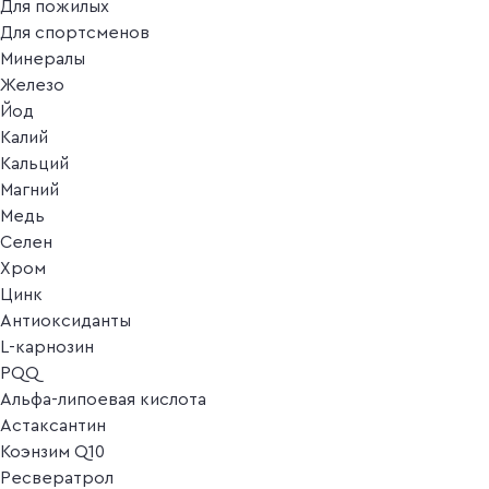
Для пожилых
Для спортсменов
Минералы
Железо
Йод
Калий
Кальций
Магний
Медь
Селен
Хром
Цинк
Антиоксиданты
L-карнозин
PQQ
Альфа-липоевая кислота
Астаксантин
Коэнзим Q10
Ресвератрол