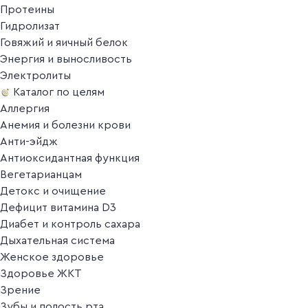
Протеины
Гидролизат
Говяжий и яичный белок
Энергия и выносливость
Электролиты
Каталог по целям
Аллергия
Анемия и болезни крови
Анти-эйдж
Антиоксидантная функция
Вегетарианцам
Детокс и очищение
Дефицит витамина D3
Диабет и контроль сахара
Дыхательная система
Женское здоровье
Здоровье ЖКТ
Зрение
Зубы и полость рта