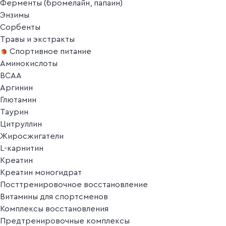
Ферменты (бромелайн, папаин)
Энзимы
Сорбенты
Травы и экстракты
Спортивное питание
Аминокислоты
BCAA
Аргинин
Глютамин
Таурин
Цитруллин
Жиросжигатели
L-карнитин
Креатин
Креатин моногидрат
Посттренировочное восстановление
Витамины для спортсменов
Комплексы восстановления
Предтренировочные комплексы