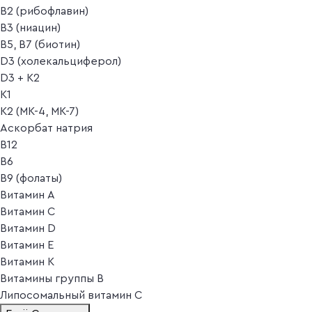
B2 (рибофлавин)
B3 (ниацин)
B5, B7 (биотин)
D3 (холекальциферол)
D3 + K2
K1
K2 (MK-4, MK-7)
Аскорбат натрия
В12
В6
В9 (фолаты)
Витамин A
Витамин C
Витамин D
Витамин E
Витамин K
Витамины группы B
Липосомальный витамин C