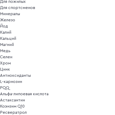
Для пожилых
Для спортсменов
Минералы
Железо
Йод
Калий
Кальций
Магний
Медь
Селен
Хром
Цинк
Антиоксиданты
L-карнозин
PQQ
Альфа-липоевая кислота
Астаксантин
Коэнзим Q10
Ресвератрол