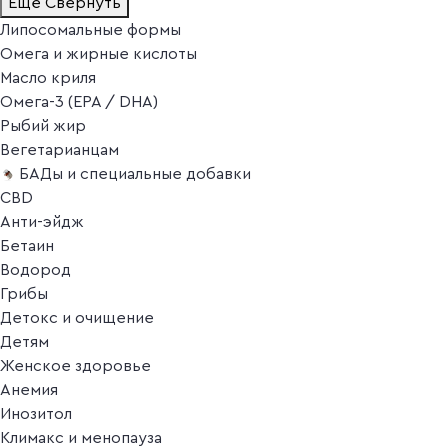
Ещё
Свернуть
Липосомальные формы
Омега и жирные кислоты
Масло криля
Омега-3 (EPA / DHA)
Рыбий жир
Вегетарианцам
БАДы и специальные добавки
CBD
Анти-эйдж
Бетаин
Водород
Грибы
Детокс и очищение
Детям
Женское здоровье
Анемия
Инозитол
Климакс и менопауза