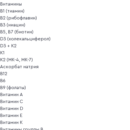
Витамины
B1 (тиамин)
B2 (рибофлавин)
B3 (ниацин)
B5, B7 (биотин)
D3 (холекальциферол)
D3 + K2
K1
K2 (MK-4, MK-7)
Аскорбат натрия
В12
В6
В9 (фолаты)
Витамин A
Витамин C
Витамин D
Витамин E
Витамин K
Витамины группы B