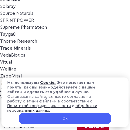
Solaray
Source Naturals
SPRINT POWER
Supreme Pharmatech
Tayga8
Thorne Research
Trace Minerals
VedaBiotica
Vitual
WellMe
Zade Vital
Косметика
Мы используем
Cоokіе.
Это помогает нам
понять, как вы взаимодействуете с нашим
Дезодоранты
сайтом и сделать его удобнее и лучше.
Уход за лицом
Оставаясь на сайте, вы даете согласие на
работу с этими файлами в соответствии с
Уход за телом
₽ 2 900
Политикой конфиденциальности
и
обработки
В корзину
Популярные бренды
персональных данных.
+ 87 ₽ витуальками
Ок