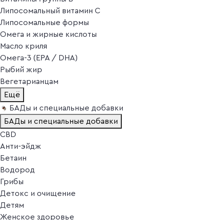
Липосомальный витамин C
Липосомальные формы
Омега и жирные кислоты
Масло криля
Омега-3 (EPA / DHA)
Рыбий жир
Вегетарианцам
Ещё
БАДы и специальные добавки
БАДы и специальные добавки
CBD
Анти-эйдж
Бетаин
Водород
Грибы
Детокс и очищение
Детям
Женское здоровье