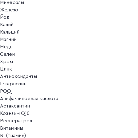
Минералы
Железо
Йод
Калий
Кальций
Магний
Медь
Селен
Хром
Цинк
Антиоксиданты
L-карнозин
PQQ
Альфа-липоевая кислота
Астаксантин
Коэнзим Q10
Ресвератрол
Витамины
B1 (тиамин)