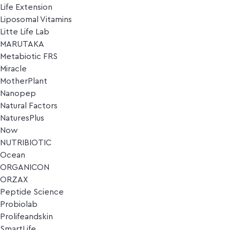
Life Extension
Liposomal Vitamins
Litte Life Lab
MARUTAKA
Metabiotic FRS
Miracle
MotherPlant
Nanopep
Natural Factors
NaturesPlus
Now
NUTRIBIOTIC
Ocean
ORGANICON
ORZAX
Peptide Science
Probiolab
Prolifeandskin
SmartLife