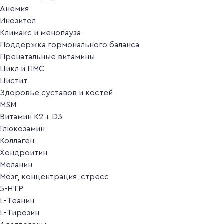
Анемия
Инозитол
Климакс и менопауза
Поддержка гормонального баланса
Пренатальные витамины
Цикл и ПМС
Цистит
Здоровье суставов и костей
MSM
Витамин K2 + D3
Глюкозамин
Коллаген
Хондроитин
Меланин
Мозг, концентрация, стресс
5-HTP
L-Теанин
L-Тирозин