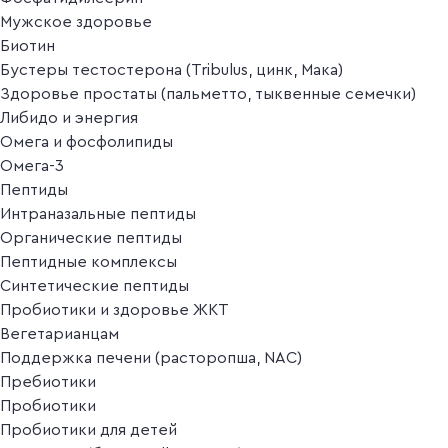
Мужское здоровье
Биотин
Бустеры тестостерона (Tribulus, цинк, Мака)
Здоровье простаты (пальметто, тыквенные семечки)
Либидо и энергия
Омега и фосфолипиды
Омега-3
Пептиды
Интраназальные пептиды
Органические пептиды
Пептидные комплексы
Синтетические пептиды
Пробиотики и здоровье ЖКТ
Вегетарианцам
Поддержка печени (расторопша, NAC)
Пребиотики
Пробиотики
Пробиотики для детей