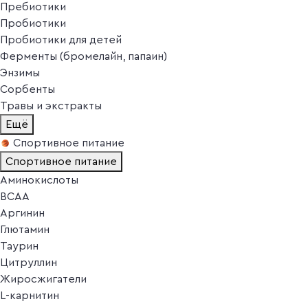
Пребиотики
Пробиотики
Пробиотики для детей
Ферменты (бромелайн, папаин)
Энзимы
Сорбенты
Травы и экстракты
Ещё
Спортивное питание
Спортивное питание
Аминокислоты
BCAA
Аргинин
Глютамин
Таурин
Цитруллин
Жиросжигатели
L-карнитин