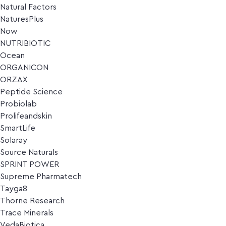
Natural Factors
NaturesPlus
Now
NUTRIBIOTIC
Ocean
ORGANICON
ORZAX
Peptide Science
Probiolab
Prolifeandskin
SmartLife
Solaray
Source Naturals
SPRINT POWER
Supreme Pharmatech
Tayga8
Thorne Research
Trace Minerals
VedaBiotica