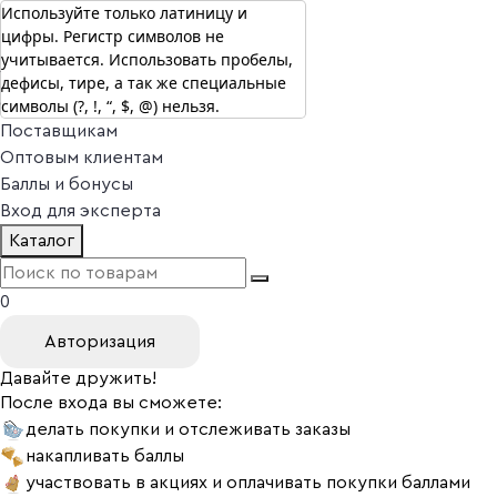
Используйте только латиницу и
цифры. Регистр символов не
г. Москва
учитывается. Использовать пробелы,
Vitual Peptide
+7 (800) 101-13-25
дефисы, тире, а так же специальные
Специалистам
символы (?, !, “, $, @) нельзя.
Поставщикам
Оптовым клиентам
Баллы и бонусы
Вход для эксперта
Каталог
0
Авторизация
Давайте дружить!
После входа вы сможете:
делать покупки и отслеживать заказы
накапливать баллы
участвовать в акциях и оплачивать покупки баллами