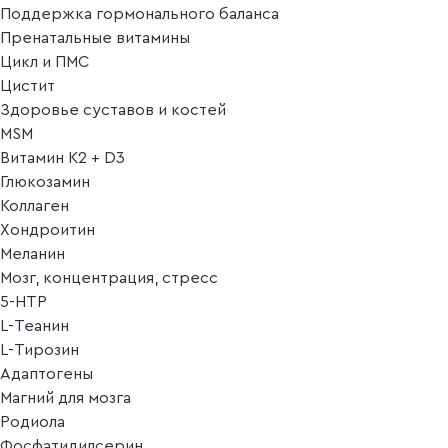
Поддержка гормонального баланса
Пренатальные витамины
Цикл и ПМС
Цистит
Здоровье суставов и костей
MSM
Витамин K2 + D3
Глюкозамин
Коллаген
Хондроитин
Меланин
Мозг, концентрация, стресс
5-HTP
L-Теанин
L-Тирозин
Адаптогены
Магний для мозга
Родиола
Фосфатидилсерин