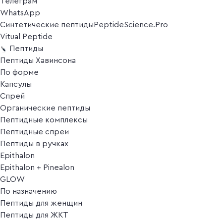
Телеграм
WhatsApp
Синтетические пептиды
PeptideScience.Pro
Vitual Peptide
Пептиды
Пептиды Хавинсона
По форме
Капсулы
Спрей
Органические пептиды
Пептидные комплексы
Пептидные спреи
Пептиды в ручках
Epithalon
Epithalon + Pinealon
GLOW
По назначению
Пептиды для женщин
Пептиды для ЖКТ