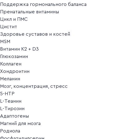
Поддержка гормонального баланса
Пренатальные витамины
Цикл и ПМС
Цистит
Здоровье суставов и костей
MSM
Витамин K2 + D3
Глюкозамин
Коллаген
Хондроитин
Меланин
Мозг, концентрация, стресс
5-HTP
L-Теанин
L-Тирозин
Адаптогены
Магний для мозга
Родиола
Фосфатидилсерин