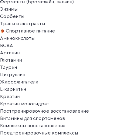
Ферменты (бромелайн, папаин)
Энзимы
Сорбенты
Травы и экстракты
Спортивное питание
Аминокислоты
BCAA
Аргинин
Глютамин
Таурин
Цитруллин
Жиросжигатели
L-карнитин
Креатин
Креатин моногидрат
Посттренировочное восстановление
Витамины для спортсменов
Комплексы восстановления
Предтренировочные комплексы