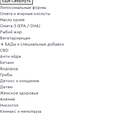
Ещё
Свернуть
Липосомальные формы
Омега и жирные кислоты
Масло криля
Омега-3 (EPA / DHA)
Рыбий жир
Вегетарианцам
БАДы и специальные добавки
CBD
Анти-эйдж
Бетаин
Водород
Грибы
Детокс и очищение
Детям
Женское здоровье
Анемия
Инозитол
Климакс и менопауза