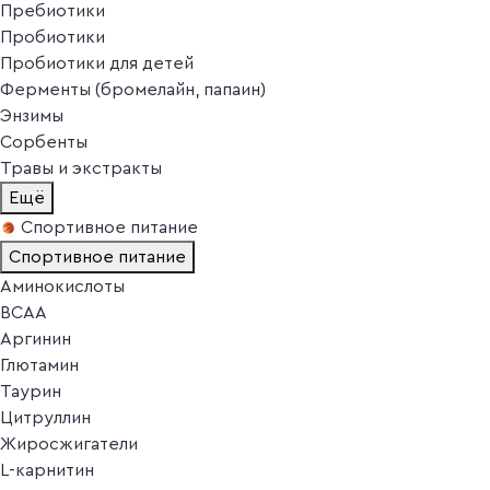
Пребиотики
Пробиотики
Пробиотики для детей
Ферменты (бромелайн, папаин)
Энзимы
Сорбенты
Травы и экстракты
Ещё
Спортивное питание
Спортивное питание
Аминокислоты
BCAA
Аргинин
Глютамин
Таурин
Цитруллин
Жиросжигатели
L-карнитин