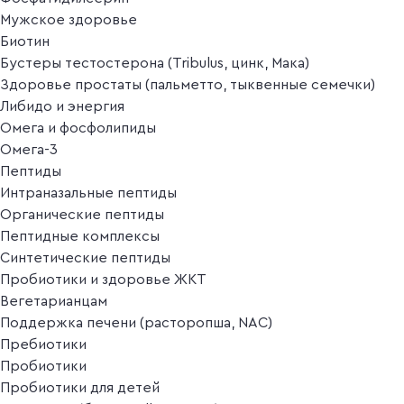
Мужское здоровье
Биотин
Бустеры тестостерона (Tribulus, цинк, Мака)
Здоровье простаты (пальметто, тыквенные семечки)
Либидо и энергия
Омега и фосфолипиды
Омега-3
Пептиды
Интраназальные пептиды
Органические пептиды
Пептидные комплексы
Синтетические пептиды
Пробиотики и здоровье ЖКТ
Вегетарианцам
Поддержка печени (расторопша, NAC)
Пребиотики
Пробиотики
Пробиотики для детей