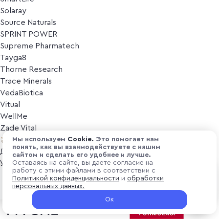
Solaray
Source Naturals
SPRINT POWER
Supreme Pharmatech
Tayga8
Thorne Research
Trace Minerals
VedaBiotica
Vitual
WellMe
Zade Vital
Косметика
Мы используем
Cоokіе.
Это помогает нам
понять, как вы взаимодействуете с нашим
Дезодоранты
сайтом и сделать его удобнее и лучше.
Уход за лицом
Оставаясь на сайте, вы даете согласие на
работу с этими файлами в соответствии с
Уход за телом
₽ 2 400
Политикой конфиденциальности
и
обработки
В корзину
Популярные бренды
персональных данных.
+ 72 ₽ витуальками
Ок