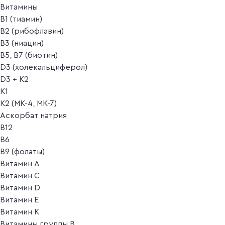
Витамины
B1 (тиамин)
B2 (рибофлавин)
B3 (ниацин)
B5, B7 (биотин)
D3 (холекальциферол)
D3 + K2
K1
K2 (MK-4, MK-7)
Аскорбат натрия
В12
В6
В9 (фолаты)
Витамин A
Витамин C
Витамин D
Витамин E
Витамин K
Витамины группы B