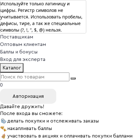
Используйте только латиницу и
цифры. Регистр символов не
г. Москва
учитывается. Использовать пробелы,
Vitual Peptide
+7 (800) 101-13-25
дефисы, тире, а так же специальные
Специалистам
символы (?, !, “, $, @) нельзя.
Поставщикам
Оптовым клиентам
Баллы и бонусы
Вход для эксперта
Каталог
0
Авторизация
Давайте дружить!
После входа вы сможете:
делать покупки и отслеживать заказы
накапливать баллы
участвовать в акциях и оплачивать покупки баллами