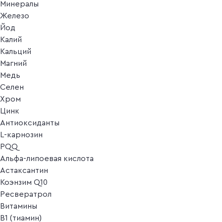
Минералы
Железо
Йод
Калий
Кальций
Магний
Медь
Селен
Хром
Цинк
Антиоксиданты
L-карнозин
PQQ
Альфа-липоевая кислота
Астаксантин
Коэнзим Q10
Ресвератрол
Витамины
B1 (тиамин)