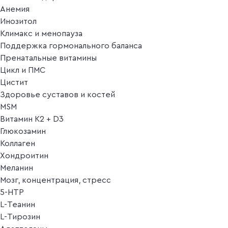
Анемия
Инозитол
Климакс и менопауза
Поддержка гормонального баланса
Пренатальные витамины
Цикл и ПМС
Цистит
Здоровье суставов и костей
MSM
Витамин K2 + D3
Глюкозамин
Коллаген
Хондроитин
Меланин
Мозг, концентрация, стресс
5-HTP
L-Теанин
L-Тирозин