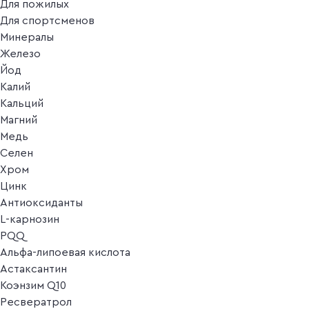
Для пожилых
Для спортсменов
Минералы
Железо
Йод
Калий
Кальций
Магний
Медь
Селен
Хром
Цинк
Антиоксиданты
L-карнозин
PQQ
Альфа-липоевая кислота
Астаксантин
Коэнзим Q10
Ресвератрол