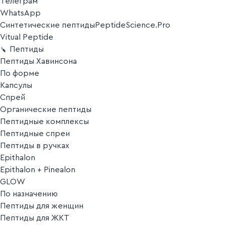
Телеграм
WhatsApp
Синтетические пептиды
PeptideScience.Pro
Vitual Peptide
Пептиды
Пептиды Хавинсона
По форме
Капсулы
Спрей
Органические пептиды
Пептидные комплексы
Пептидные спреи
Пептиды в ручках
Epithalon
Epithalon + Pinealon
GLOW
По назначению
Пептиды для женщин
Пептиды для ЖКТ