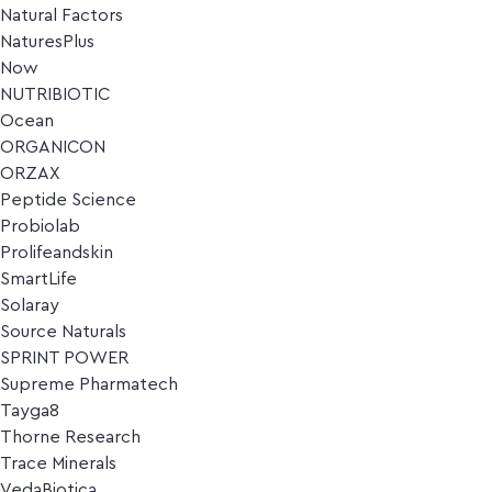
Natural Factors
NaturesPlus
Now
NUTRIBIOTIC
Ocean
ORGANICON
ORZAX
Peptide Science
Probiolab
Prolifeandskin
SmartLife
Solaray
Source Naturals
SPRINT POWER
Supreme Pharmatech
Tayga8
Thorne Research
Trace Minerals
VedaBiotica