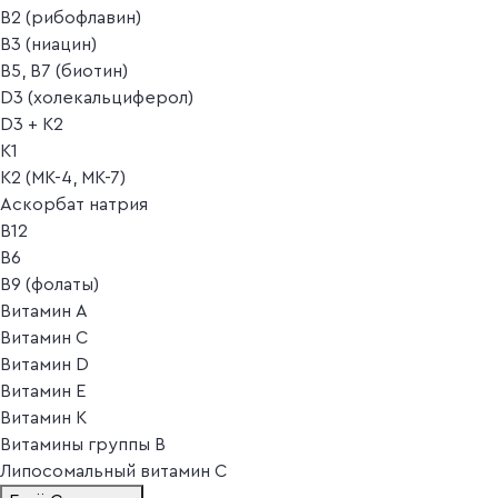
B2 (рибофлавин)
B3 (ниацин)
B5, B7 (биотин)
D3 (холекальциферол)
D3 + K2
K1
K2 (MK-4, MK-7)
Аскорбат натрия
В12
В6
В9 (фолаты)
Витамин A
Витамин C
Витамин D
Витамин E
Витамин K
Витамины группы B
Липосомальный витамин C