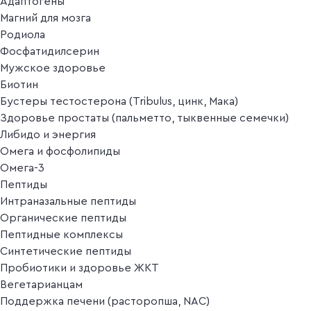
Адаптогены
Магний для мозга
Родиола
Фосфатидилсерин
Мужское здоровье
Биотин
Бустеры тестостерона (Tribulus, цинк, Мака)
Здоровье простаты (пальметто, тыквенные семечки)
Либидо и энергия
Омега и фосфолипиды
Омега-3
Пептиды
Интраназальные пептиды
Органические пептиды
Пептидные комплексы
Синтетические пептиды
Пробиотики и здоровье ЖКТ
Вегетарианцам
Поддержка печени (расторопша, NAC)