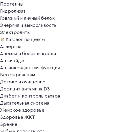
Протеины
Гидролизат
Говяжий и яичный белок
Энергия и выносливость
Электролиты
Каталог по целям
Аллергия
Анемия и болезни крови
Анти-эйдж
Антиоксидантная функция
Вегетарианцам
Детокс и очищение
Дефицит витамина D3
Диабет и контроль сахара
Дыхательная система
Женское здоровье
Здоровье ЖКТ
Зрение
Зубы и полость рта