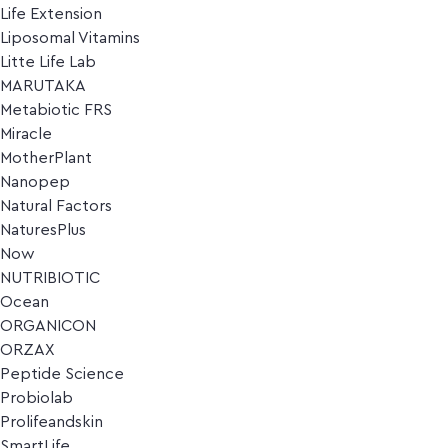
Life Extension
Liposomal Vitamins
Litte Life Lab
MARUTAKA
Metabiotic FRS
Miracle
MotherPlant
Nanopep
Natural Factors
NaturesPlus
Now
NUTRIBIOTIC
Ocean
ORGANICON
ORZAX
Peptide Science
Probiolab
Prolifeandskin
SmartLife