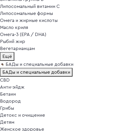
Липосомальный витамин C
Липосомальные формы
Омега и жирные кислоты
Масло криля
Омега-3 (EPA / DHA)
Рыбий жир
Вегетарианцам
Ещё
БАДы и специальные добавки
БАДы и специальные добавки
CBD
Анти-эйдж
Бетаин
Водород
Грибы
Детокс и очищение
Детям
Женское здоровье