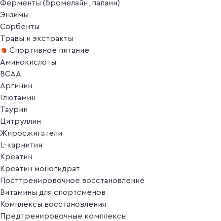
Ферменты (бромелайн, папаин)
Энзимы
Сорбенты
Травы и экстракты
Спортивное питание
Аминокислоты
BCAA
Аргинин
Глютамин
Таурин
Цитруллин
Жиросжигатели
L-карнитин
Креатин
Креатин моногидрат
Посттренировочное восстановление
Витамины для спортсменов
Комплексы восстановления
Предтренировочные комплексы