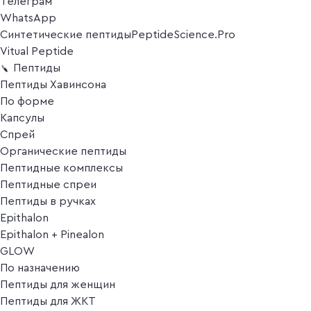
Телеграм
WhatsApp
Синтетические пептиды
PeptideScience.Pro
Vitual Peptide
Пептиды
Пептиды Хавинсона
По форме
Капсулы
Спрей
Органические пептиды
Пептидные комплексы
Пептидные спреи
Пептиды в ручках
Epithalon
Epithalon + Pinealon
GLOW
По назначению
Пептиды для женщин
Пептиды для ЖКТ