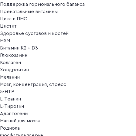
Поддержка гормонального баланса
Пренатальные витамины
Цикл и ПМС
Цистит
Здоровье суставов и костей
MSM
Витамин K2 + D3
Глюкозамин
Коллаген
Хондроитин
Меланин
Мозг, концентрация, стресс
5-HTP
L-Теанин
L-Тирозин
Адаптогены
Магний для мозга
Родиола
Фосфатидилсерин