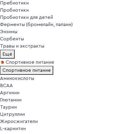
Пребиотики
Пробиотики
Пробиотики для детей
Ферменты (бромелайн, папаин)
Энзимы
Сорбенты
Травы и экстракты
Ещё
Спортивное питание
Спортивное питание
Аминокислоты
BCAA
Аргинин
Глютамин
Таурин
Цитруллин
Жиросжигатели
L-карнитин