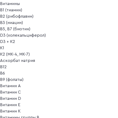
Витамины
B1 (тиамин)
B2 (рибофлавин)
B3 (ниацин)
B5, B7 (биотин)
D3 (холекальциферол)
D3 + K2
K1
K2 (MK-4, MK-7)
Аскорбат натрия
В12
В6
В9 (фолаты)
Витамин A
Витамин C
Витамин D
Витамин E
Витамин K
Витамины группы B