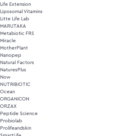
Life Extension
Liposomal Vitamins
Litte Life Lab
MARUTAKA
Metabiotic FRS
Miracle
MotherPlant
Nanopep
Natural Factors
NaturesPlus
Now
NUTRIBIOTIC
Ocean
ORGANICON
ORZAX
Peptide Science
Probiolab
Prolifeandskin
SmartLife