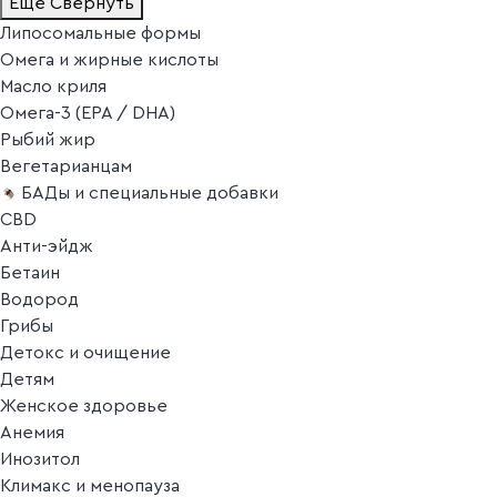
Ещё
Свернуть
Липосомальные формы
Омега и жирные кислоты
Масло криля
Омега-3 (EPA / DHA)
Рыбий жир
Вегетарианцам
БАДы и специальные добавки
CBD
Анти-эйдж
Бетаин
Водород
Грибы
Детокс и очищение
Детям
Женское здоровье
Анемия
Инозитол
Климакс и менопауза