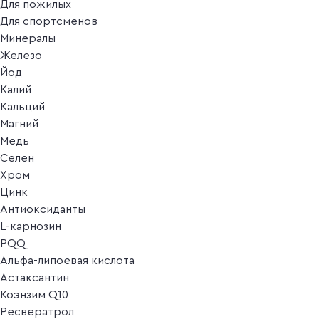
Для пожилых
Для спортсменов
Минералы
Железо
Йод
Калий
Кальций
Магний
Медь
Селен
Хром
Цинк
Антиоксиданты
L-карнозин
PQQ
Альфа-липоевая кислота
Астаксантин
Коэнзим Q10
Ресвератрол