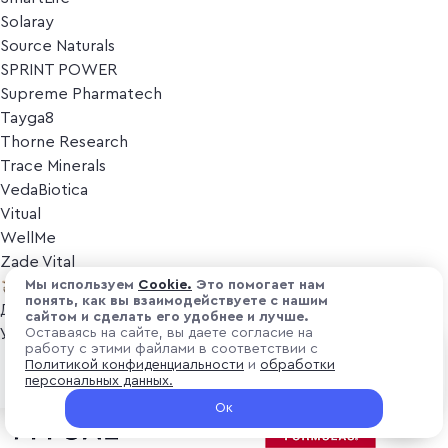
Solaray
Source Naturals
SPRINT POWER
Supreme Pharmatech
Tayga8
Thorne Research
Trace Minerals
VedaBiotica
Vitual
WellMe
Zade Vital
Косметика
Мы используем
Cоokіе.
Это помогает нам
понять, как вы взаимодействуете с нашим
Дезодоранты
сайтом и сделать его удобнее и лучше.
Уход за лицом
Оставаясь на сайте, вы даете согласие на
работу с этими файлами в соответствии с
Уход за телом
₽ 1 100
Политикой конфиденциальности
и
обработки
В корзину
Популярные бренды
персональных данных.
+ 33 ₽ витуальками
Ок