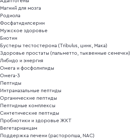
Адаптогены
Магний для мозга
Родиола
Фосфатидилсерин
Мужское здоровье
Биотин
Бустеры тестостерона (Tribulus, цинк, Мака)
Здоровье простаты (пальметто, тыквенные семечки)
Либидо и энергия
Омега и фосфолипиды
Омега-3
Пептиды
Интраназальные пептиды
Органические пептиды
Пептидные комплексы
Синтетические пептиды
Пробиотики и здоровье ЖКТ
Вегетарианцам
Поддержка печени (расторопша, NAC)