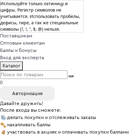
Используйте только латиницу и
цифры. Регистр символов не
г. Москва
учитывается. Использовать пробелы,
Vitual Peptide
+7 (800) 101-13-25
дефисы, тире, а так же специальные
Специалистам
символы (?, !, “, $, @) нельзя.
Поставщикам
Оптовым клиентам
Баллы и бонусы
Вход для эксперта
Каталог
0
Авторизация
Давайте дружить!
После входа вы сможете:
делать покупки и отслеживать заказы
накапливать баллы
участвовать в акциях и оплачивать покупки баллами