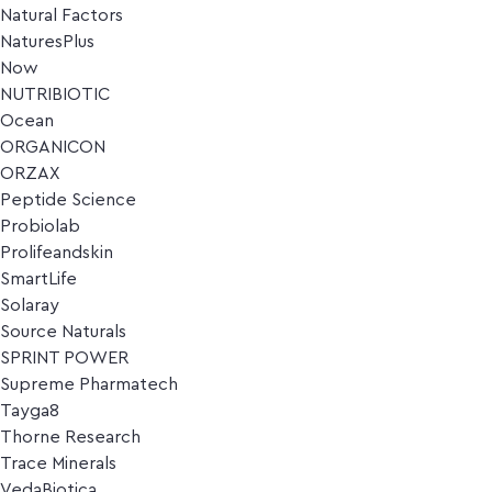
Natural Factors
NaturesPlus
Now
NUTRIBIOTIC
Ocean
ORGANICON
ORZAX
Peptide Science
Probiolab
Prolifeandskin
SmartLife
Solaray
Source Naturals
SPRINT POWER
Supreme Pharmatech
Tayga8
Thorne Research
Trace Minerals
VedaBiotica