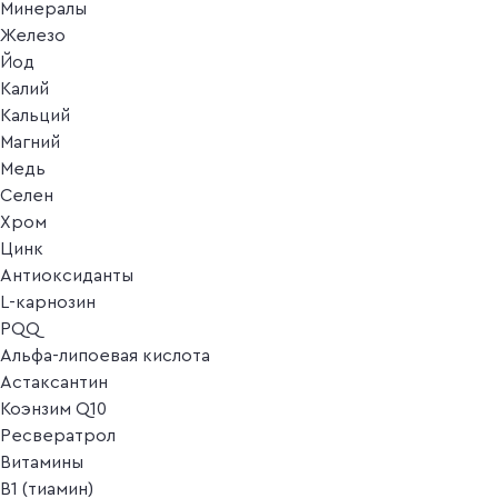
Минералы
Железо
Йод
Калий
Кальций
Магний
Медь
Селен
Хром
Цинк
Антиоксиданты
L-карнозин
PQQ
Альфа-липоевая кислота
Астаксантин
Коэнзим Q10
Ресвератрол
Витамины
B1 (тиамин)