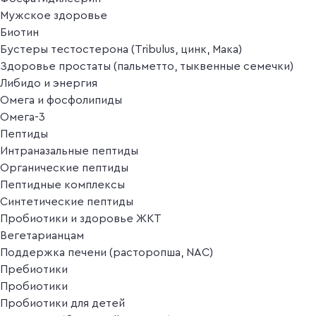
Мужское здоровье
Биотин
Бустеры тестостерона (Tribulus, цинк, Мака)
Здоровье простаты (пальметто, тыквенные семечки)
Либидо и энергия
Омега и фосфолипиды
Омега-3
Пептиды
Интраназальные пептиды
Органические пептиды
Пептидные комплексы
Синтетические пептиды
Пробиотики и здоровье ЖКТ
Вегетарианцам
Поддержка печени (расторопша, NAC)
Пребиотики
Пробиотики
Пробиотики для детей