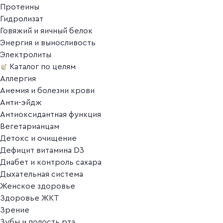
Протеины
Гидролизат
Говяжий и яичный белок
Энергия и выносливость
Электролиты
Каталог по целям
Аллергия
Анемия и болезни крови
Анти-эйдж
Антиоксидантная функция
Вегетарианцам
Детокс и очищение
Дефицит витамина D3
Диабет и контроль сахара
Дыхательная система
Женское здоровье
Здоровье ЖКТ
Зрение
Зубы и полость рта