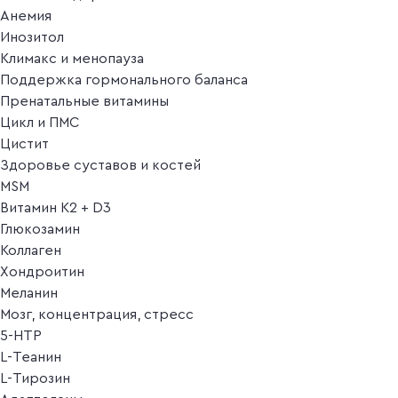
Анемия
Инозитол
Климакс и менопауза
Поддержка гормонального баланса
Пренатальные витамины
Цикл и ПМС
Цистит
Здоровье суставов и костей
MSM
Витамин K2 + D3
Глюкозамин
Коллаген
Хондроитин
Меланин
Мозг, концентрация, стресс
5-HTP
L-Теанин
L-Тирозин