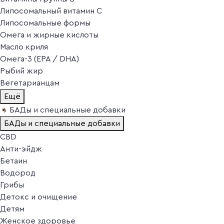
Липосомальный витамин C
Липосомальные формы
Омега и жирные кислоты
Масло криля
Омега-3 (EPA / DHA)
Рыбий жир
Вегетарианцам
Ещё
БАДы и специальные добавки
БАДы и специальные добавки
CBD
Анти-эйдж
Бетаин
Водород
Грибы
Детокс и очищение
Детям
Женское здоровье