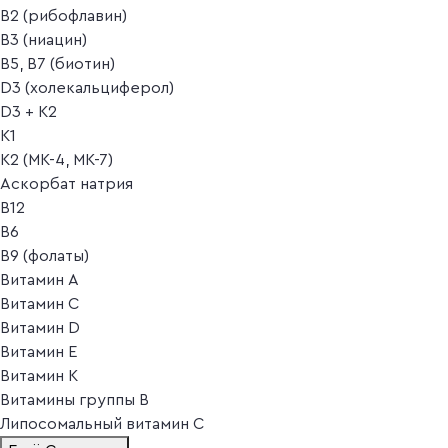
B2 (рибофлавин)
B3 (ниацин)
B5, B7 (биотин)
D3 (холекальциферол)
D3 + K2
K1
K2 (MK-4, MK-7)
Аскорбат натрия
В12
В6
В9 (фолаты)
Витамин A
Витамин C
Витамин D
Витамин E
Витамин K
Витамины группы B
Липосомальный витамин C