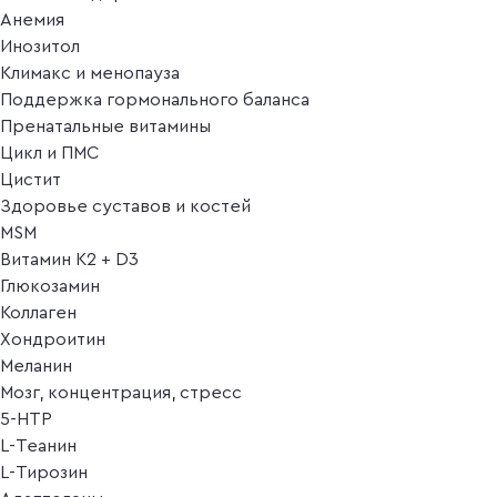
Анемия
Инозитол
Климакс и менопауза
Поддержка гормонального баланса
Пренатальные витамины
Цикл и ПМС
Цистит
Здоровье суставов и костей
MSM
Витамин K2 + D3
Глюкозамин
Коллаген
Хондроитин
Меланин
Мозг, концентрация, стресс
5-HTP
L-Теанин
L-Тирозин