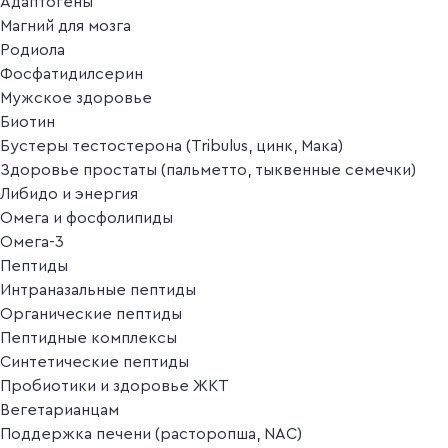
Адаптогены
Магний для мозга
Родиола
Фосфатидилсерин
Мужское здоровье
Биотин
Бустеры тестостерона (Tribulus, цинк, Мака)
Здоровье простаты (пальметто, тыквенные семечки)
Либидо и энергия
Омега и фосфолипиды
Омега-3
Пептиды
Интраназальные пептиды
Органические пептиды
Пептидные комплексы
Синтетические пептиды
Пробиотики и здоровье ЖКТ
Вегетарианцам
Поддержка печени (расторопша, NAC)