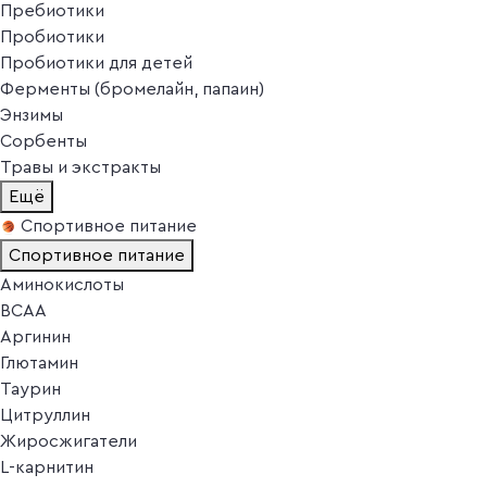
Пребиотики
Пробиотики
Пробиотики для детей
Ферменты (бромелайн, папаин)
Энзимы
Сорбенты
Травы и экстракты
Ещё
Спортивное питание
Спортивное питание
Аминокислоты
BCAA
Аргинин
Глютамин
Таурин
Цитруллин
Жиросжигатели
L-карнитин