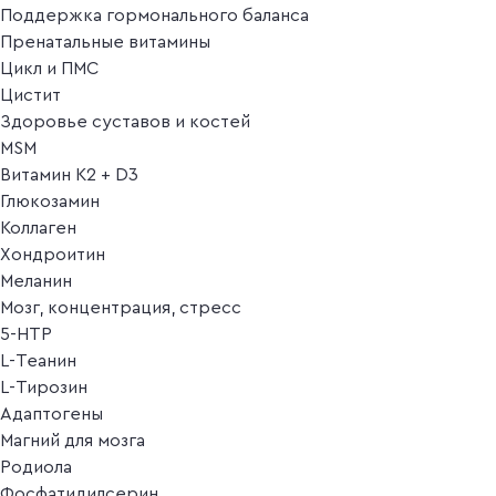
Поддержка гормонального баланса
Пренатальные витамины
Цикл и ПМС
Цистит
Здоровье суставов и костей
MSM
Витамин K2 + D3
Глюкозамин
Коллаген
Хондроитин
Меланин
Мозг, концентрация, стресс
5-HTP
L-Теанин
L-Тирозин
Адаптогены
Магний для мозга
Родиола
Фосфатидилсерин