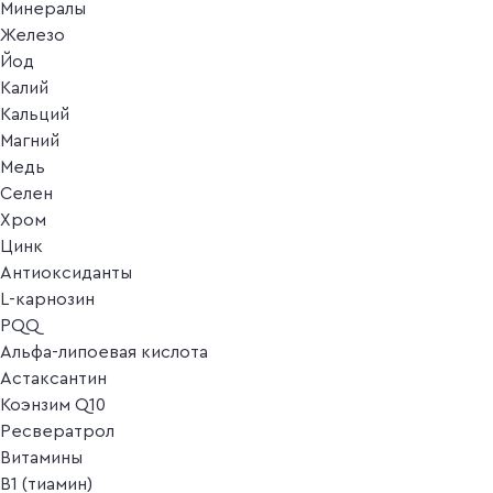
Минералы
Железо
Йод
Калий
Кальций
Магний
Медь
Селен
Хром
Цинк
Антиоксиданты
L-карнозин
PQQ
Альфа-липоевая кислота
Астаксантин
Коэнзим Q10
Ресвератрол
Витамины
B1 (тиамин)