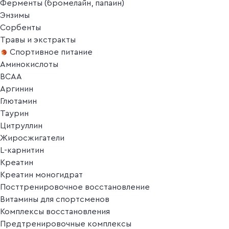
Ферменты (бромелайн, папаин)
Энзимы
Сорбенты
Травы и экстракты
Спортивное питание
Аминокислоты
BCAA
Аргинин
Глютамин
Таурин
Цитруллин
Жиросжигатели
L-карнитин
Креатин
Креатин моногидрат
Посттренировочное восстановление
Витамины для спортсменов
Комплексы восстановления
Предтренировочные комплексы