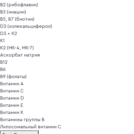
B2 (рибофлавин)
B3 (ниацин)
B5, B7 (биотин)
D3 (холекальциферол)
D3 + K2
K1
K2 (MK-4, MK-7)
Аскорбат натрия
В12
В6
В9 (фолаты)
Витамин A
Витамин C
Витамин D
Витамин E
Витамин K
Витамины группы B
Липосомальный витамин C