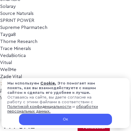
Solaray
Source Naturals
SPRINT POWER
Supreme Pharmatech
Tayga8
Thorne Research
Trace Minerals
VedaBiotica
Vitual
WellMe
Zade Vital
Косметика
Мы используем
Cоokіе.
Это помогает нам
понять, как вы взаимодействуете с нашим
Дезодоранты
сайтом и сделать его удобнее и лучше.
Уход за лицом
Оставаясь на сайте, вы даете согласие на
работу с этими файлами в соответствии с
Уход за телом
₽ 8 600
Политикой конфиденциальности
и
обработки
Предзаказ
Популярные бренды
персональных данных.
+ 258 ₽ витуальками
Ок