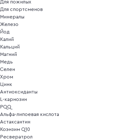
Для пожилых
Для спортсменов
Минералы
Железо
Йод
Калий
Кальций
Магний
Медь
Селен
Хром
Цинк
Антиоксиданты
L-карнозин
PQQ
Альфа-липоевая кислота
Астаксантин
Коэнзим Q10
Ресвератрол