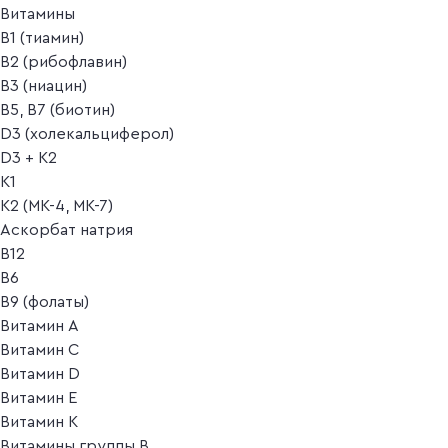
Витамины
B1 (тиамин)
B2 (рибофлавин)
B3 (ниацин)
B5, B7 (биотин)
D3 (холекальциферол)
D3 + K2
K1
K2 (MK-4, MK-7)
Аскорбат натрия
В12
В6
В9 (фолаты)
Витамин A
Витамин C
Витамин D
Витамин E
Витамин K
Витамины группы B