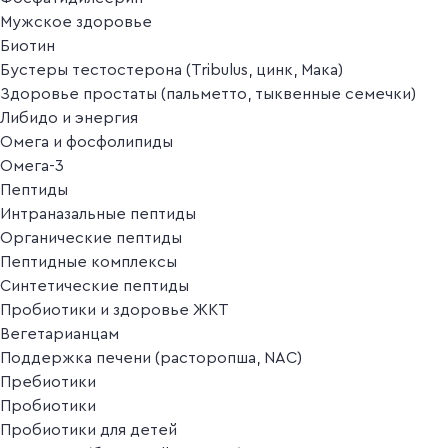
Мужское здоровье
Биотин
Бустеры тестостерона (Tribulus, цинк, Мака)
Здоровье простаты (пальметто, тыквенные семечки)
Либидо и энергия
Омега и фосфолипиды
Омега-3
Пептиды
Интраназальные пептиды
Органические пептиды
Пептидные комплексы
Синтетические пептиды
Пробиотики и здоровье ЖКТ
Вегетарианцам
Поддержка печени (расторопша, NAC)
Пребиотики
Пробиотики
Пробиотики для детей