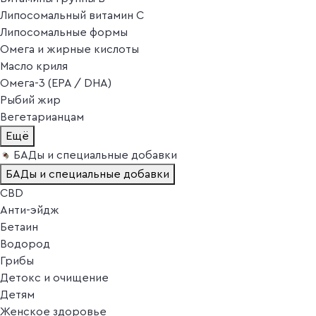
Липосомальный витамин C
Липосомальные формы
Омега и жирные кислоты
Масло криля
Омега-3 (EPA / DHA)
Рыбий жир
Вегетарианцам
Ещё
БАДы и специальные добавки
БАДы и специальные добавки
CBD
Анти-эйдж
Бетаин
Водород
Грибы
Детокс и очищение
Детям
Женское здоровье