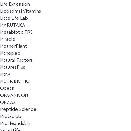
Life Extension
Liposomal Vitamins
Litte Life Lab
MARUTAKA
Metabiotic FRS
Miracle
MotherPlant
Nanopep
Natural Factors
NaturesPlus
Now
NUTRIBIOTIC
Ocean
ORGANICON
ORZAX
Peptide Science
Probiolab
Prolifeandskin
SmartLife