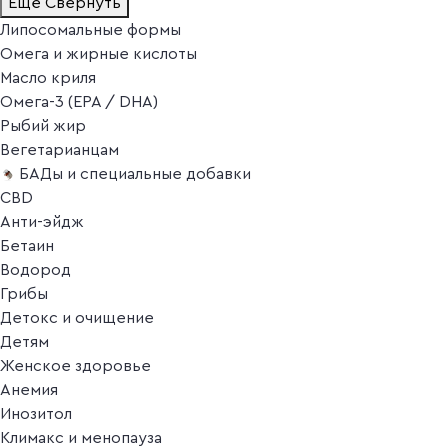
Ещё
Свернуть
Липосомальные формы
Омега и жирные кислоты
Масло криля
Омега-3 (EPA / DHA)
Рыбий жир
Вегетарианцам
БАДы и специальные добавки
CBD
Анти-эйдж
Бетаин
Водород
Грибы
Детокс и очищение
Детям
Женское здоровье
Анемия
Инозитол
Климакс и менопауза