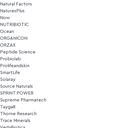
Natural Factors
NaturesPlus
Now
NUTRIBIOTIC
Ocean
ORGANICON
ORZAX
Peptide Science
Probiolab
Prolifeandskin
SmartLife
Solaray
Source Naturals
SPRINT POWER
Supreme Pharmatech
Tayga8
Thorne Research
Trace Minerals
VedaBiotica