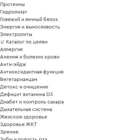
Протеины
Гидролизат
Говяжий и яичный белок
Энергия и выносливость
Электролиты
Каталог по целям
Аллергия
Анемия и болезни крови
Анти-эйдж
Антиоксидантная функция
Вегетарианцам
Детокс и очищение
Дефицит витамина D3
Диабет и контроль сахара
Дыхательная система
Женское здоровье
Здоровье ЖКТ
Зрение
Зубы и полость рта