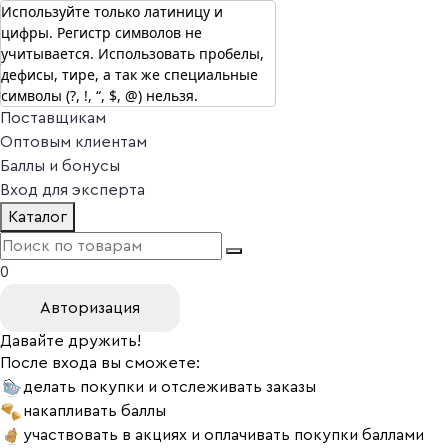
Используйте только латиницу и
цифры. Регистр символов не
г. Москва
учитывается. Использовать пробелы,
Vitual Peptide
+7 (800) 101-13-25
дефисы, тире, а так же специальные
Специалистам
символы (?, !, “, $, @) нельзя.
Поставщикам
Оптовым клиентам
Баллы и бонусы
Вход для эксперта
Каталог
0
Авторизация
Давайте дружить!
После входа вы сможете:
делать покупки и отслеживать заказы
накапливать баллы
участвовать в акциях и оплачивать покупки баллами