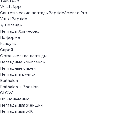
Телеграм
WhatsApp
Синтетические пептиды
PeptideScience.Pro
Vitual Peptide
Пептиды
Пептиды Хавинсона
По форме
Капсулы
Спрей
Органические пептиды
Пептидные комплексы
Пептидные спреи
Пептиды в ручках
Epithalon
Epithalon + Pinealon
GLOW
По назначению
Пептиды для женщин
Пептиды для ЖКТ