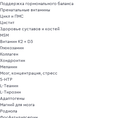
Поддержка гормонального баланса
Пренатальные витамины
Цикл и ПМС
Цистит
Здоровье суставов и костей
MSM
Витамин K2 + D3
Глюкозамин
Коллаген
Хондроитин
Меланин
Мозг, концентрация, стресс
5-HTP
L-Теанин
L-Тирозин
Адаптогены
Магний для мозга
Родиола
Фосфатидилсерин