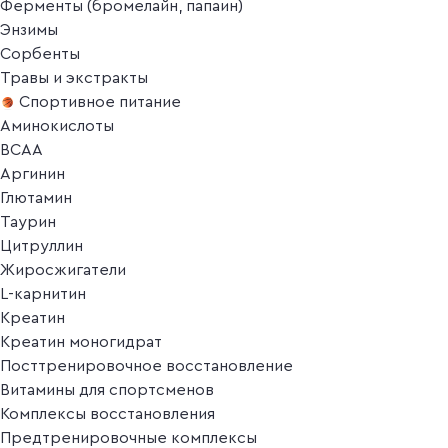
Ферменты (бромелайн, папаин)
Энзимы
Сорбенты
Травы и экстракты
Спортивное питание
Аминокислоты
BCAA
Аргинин
Глютамин
Таурин
Цитруллин
Жиросжигатели
L-карнитин
Креатин
Креатин моногидрат
Посттренировочное восстановление
Витамины для спортсменов
Комплексы восстановления
Предтренировочные комплексы