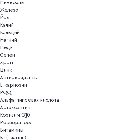
Минералы
Железо
Йод
Калий
Кальций
Магний
Медь
Селен
Хром
Цинк
Антиоксиданты
L-карнозин
PQQ
Альфа-липоевая кислота
Астаксантин
Коэнзим Q10
Ресвератрол
Витамины
B1 (тиамин)