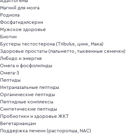
Адаптогены
Магний для мозга
Родиола
Фосфатидилсерин
Мужское здоровье
Биотин
Бустеры тестостерона (Tribulus, цинк, Мака)
Здоровье простаты (пальметто, тыквенные семечки)
Либидо и энергия
Омега и фосфолипиды
Омега-3
Пептиды
Интраназальные пептиды
Органические пептиды
Пептидные комплексы
Синтетические пептиды
Пробиотики и здоровье ЖКТ
Вегетарианцам
Поддержка печени (расторопша, NAC)