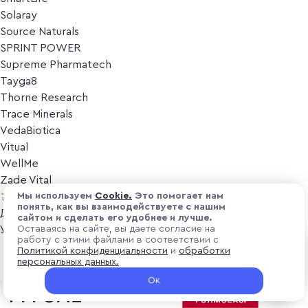
Solaray
Source Naturals
SPRINT POWER
Supreme Pharmatech
Tayga8
Thorne Research
Trace Minerals
VedaBiotica
Vitual
WellMe
Zade Vital
Косметика
Мы используем
Cоokіе.
Это помогает нам
понять, как вы взаимодействуете с нашим
Дезодоранты
сайтом и сделать его удобнее и лучше.
Уход за лицом
Оставаясь на сайте, вы даете согласие на
работу с этими файлами в соответствии с
Уход за телом
₽ 3 100
Политикой конфиденциальности
и
обработки
В корзину
Популярные бренды
персональных данных.
+ 93 ₽ витуальками
Ок