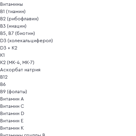
Витамины
B1 (тиамин)
B2 (рибофлавин)
B3 (ниацин)
B5, B7 (биотин)
D3 (холекальциферол)
D3 + K2
K1
K2 (MK-4, MK-7)
Аскорбат натрия
В12
В6
В9 (фолаты)
Витамин A
Витамин C
Витамин D
Витамин E
Витамин K
Витамины группы B