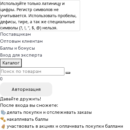
Используйте только латиницу и
цифры. Регистр символов не
г. Москва
учитывается. Использовать пробелы,
Vitual Peptide
+7 (800) 101-13-25
дефисы, тире, а так же специальные
Специалистам
символы (?, !, “, $, @) нельзя.
Поставщикам
Оптовым клиентам
Баллы и бонусы
Вход для эксперта
Каталог
0
Авторизация
Давайте дружить!
После входа вы сможете:
делать покупки и отслеживать заказы
накапливать баллы
участвовать в акциях и оплачивать покупки баллами