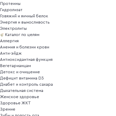
Протеины
Гидролизат
Говяжий и яичный белок
Энергия и выносливость
Электролиты
Каталог по целям
Аллергия
Анемия и болезни крови
Анти-эйдж
Антиоксидантная функция
Вегетарианцам
Детокс и очищение
Дефицит витамина D3
Диабет и контроль сахара
Дыхательная система
Женское здоровье
Здоровье ЖКТ
Зрение
Зубы и полость рта