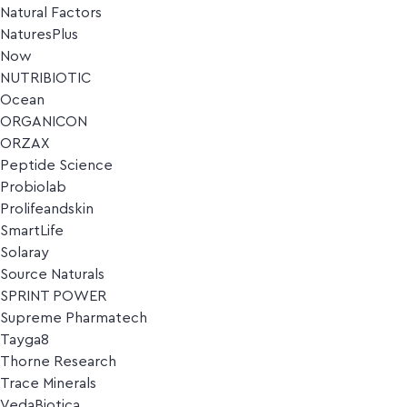
Natural Factors
NaturesPlus
Now
NUTRIBIOTIC
Ocean
ORGANICON
ORZAX
Peptide Science
Probiolab
Prolifeandskin
SmartLife
Solaray
Source Naturals
SPRINT POWER
Supreme Pharmatech
Tayga8
Thorne Research
Trace Minerals
VedaBiotica