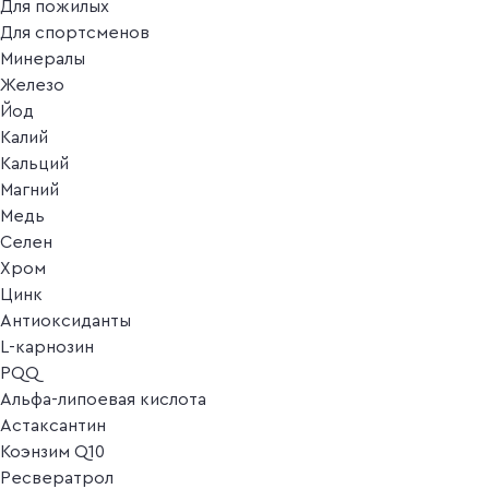
Для пожилых
Для спортсменов
Минералы
Железо
Йод
Калий
Кальций
Магний
Медь
Селен
Хром
Цинк
Антиоксиданты
L-карнозин
PQQ
Альфа-липоевая кислота
Астаксантин
Коэнзим Q10
Ресвератрол