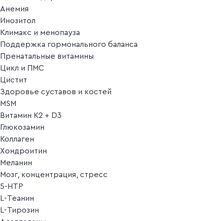
Анемия
Инозитол
Климакс и менопауза
Поддержка гормонального баланса
Пренатальные витамины
Цикл и ПМС
Цистит
Здоровье суставов и костей
MSM
Витамин K2 + D3
Глюкозамин
Коллаген
Хондроитин
Меланин
Мозг, концентрация, стресс
5-HTP
L-Теанин
L-Тирозин