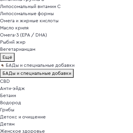
Липосомальный витамин C
Липосомальные формы
Омега и жирные кислоты
Масло криля
Омега-3 (EPA / DHA)
Рыбий жир
Вегетарианцам
Ещё
БАДы и специальные добавки
БАДы и специальные добавки
CBD
Анти-эйдж
Бетаин
Водород
Грибы
Детокс и очищение
Детям
Женское здоровье