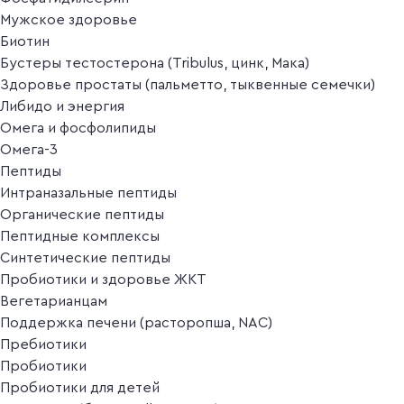
Мужское здоровье
Биотин
Бустеры тестостерона (Tribulus, цинк, Мака)
Здоровье простаты (пальметто, тыквенные семечки)
Либидо и энергия
Омега и фосфолипиды
Омега-3
Пептиды
Интраназальные пептиды
Органические пептиды
Пептидные комплексы
Синтетические пептиды
Пробиотики и здоровье ЖКТ
Вегетарианцам
Поддержка печени (расторопша, NAC)
Пребиотики
Пробиотики
Пробиотики для детей