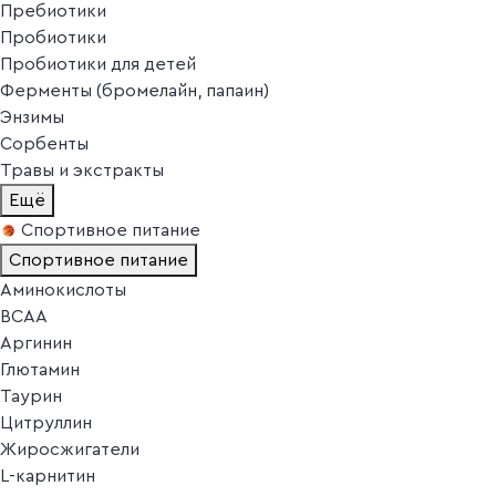
Пребиотики
Пробиотики
Пробиотики для детей
Ферменты (бромелайн, папаин)
Энзимы
Сорбенты
Травы и экстракты
Ещё
Спортивное питание
Спортивное питание
Аминокислоты
BCAA
Аргинин
Глютамин
Таурин
Цитруллин
Жиросжигатели
L-карнитин