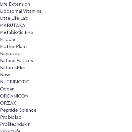
Life Extension
Liposomal Vitamins
Litte Life Lab
MARUTAKA
Metabiotic FRS
Miracle
MotherPlant
Nanopep
Natural Factors
NaturesPlus
Now
NUTRIBIOTIC
Ocean
ORGANICON
ORZAX
Peptide Science
Probiolab
Prolifeandskin
SmartLife