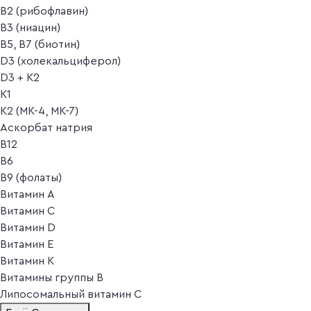
B2 (рибофлавин)
B3 (ниацин)
B5, B7 (биотин)
D3 (холекальциферол)
D3 + K2
K1
K2 (MK-4, MK-7)
Аскорбат натрия
В12
В6
В9 (фолаты)
Витамин A
Витамин C
Витамин D
Витамин E
Витамин K
Витамины группы B
Липосомальный витамин C