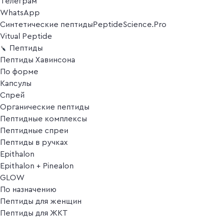
Телеграм
WhatsApp
Синтетические пептиды
PeptideScience.Pro
Vitual Peptide
Пептиды
Пептиды Хавинсона
По форме
Капсулы
Спрей
Органические пептиды
Пептидные комплексы
Пептидные спреи
Пептиды в ручках
Epithalon
Epithalon + Pinealon
GLOW
По назначению
Пептиды для женщин
Пептиды для ЖКТ