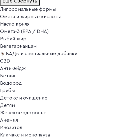
Ещё
Свернуть
Липосомальные формы
Омега и жирные кислоты
Масло криля
Омега-3 (EPA / DHA)
Рыбий жир
Вегетарианцам
БАДы и специальные добавки
CBD
Анти-эйдж
Бетаин
Водород
Грибы
Детокс и очищение
Детям
Женское здоровье
Анемия
Инозитол
Климакс и менопауза