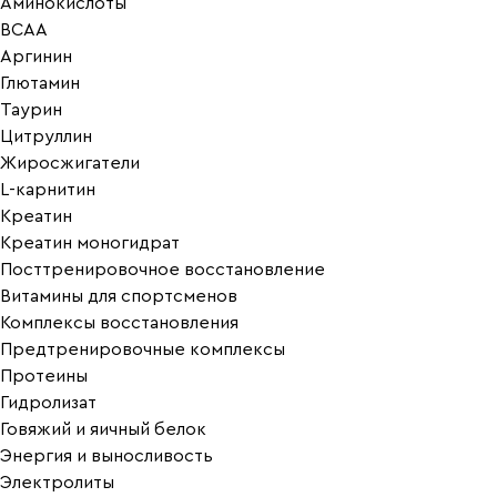
Аминокислоты
BCAA
Аргинин
Глютамин
Таурин
Цитруллин
Жиросжигатели
L-карнитин
Креатин
Креатин моногидрат
Посттренировочное восстановление
Витамины для спортсменов
Комплексы восстановления
Предтренировочные комплексы
Протеины
Гидролизат
Говяжий и яичный белок
Энергия и выносливость
Электролиты