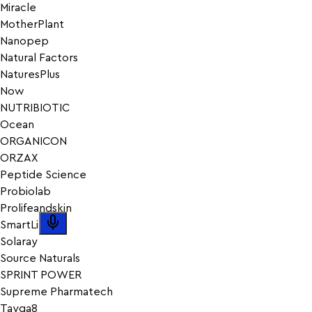
Miracle
MotherPlant
Nanopep
Natural Factors
NaturesPlus
Now
NUTRIBIOTIC
Ocean
ORGANICON
ORZAX
Peptide Science
Probiolab
Prolifeandskin
SmartLife
Solaray
Source Naturals
SPRINT POWER
Supreme Pharmatech
Tayga8