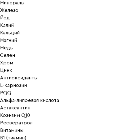
Минералы
Железо
Йод
Калий
Кальций
Магний
Медь
Селен
Хром
Цинк
Антиоксиданты
L-карнозин
PQQ
Альфа-липоевая кислота
Астаксантин
Коэнзим Q10
Ресвератрол
Витамины
B1 (тиамин)