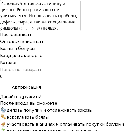
Используйте только латиницу и
цифры. Регистр символов не
г. Москва
учитывается. Использовать пробелы,
Vitual Peptide
+7 (800) 101-13-25
дефисы, тире, а так же специальные
Специалистам
символы (?, !, “, $, @) нельзя.
Поставщикам
Оптовым клиентам
Баллы и бонусы
Вход для эксперта
Каталог
0
Авторизация
Давайте дружить!
После входа вы сможете:
делать покупки и отслеживать заказы
накапливать баллы
участвовать в акциях и оплачивать покупки баллами