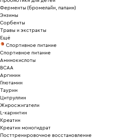
Пробиотики для детей
Ферменты (бромелайн, папаин)
Энзимы
Сорбенты
Травы и экстракты
Ещё
Спортивное питание
Спортивное питание
Аминокислоты
BCAA
Аргинин
Глютамин
Таурин
Цитруллин
Жиросжигатели
L-карнитин
Креатин
Креатин моногидрат
Посттренировочное восстановление