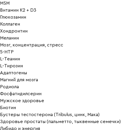
MSM
Витамин K2 + D3
Глюкозамин
Коллаген
Хондроитин
Меланин
Мозг, концентрация, стресс
5-HTP
L-Теанин
L-Тирозин
Адаптогены
Магний для мозга
Родиола
Фосфатидилсерин
Мужское здоровье
Биотин
Бустеры тестостерона (Tribulus, цинк, Мака)
Здоровье простаты (пальметто, тыквенные семечки)
Либидо и энергия