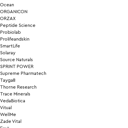
Ocean
ORGANICON
ORZAX
Peptide Science
Probiolab
Prolifeandskin
SmartLife
Solaray
Source Naturals
SPRINT POWER
Supreme Pharmatech
Tayga8
Thorne Research
Trace Minerals
VedaBiotica
Vitual
WellMe
Zade Vital