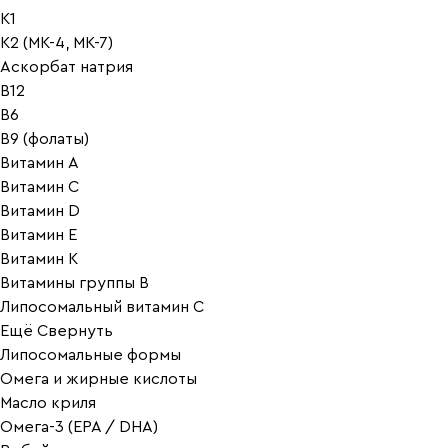
K1
K2 (MK-4, MK-7)
Аскорбат натрия
В12
В6
В9 (фолаты)
Витамин A
Витамин C
Витамин D
Витамин E
Витамин K
Витамины группы B
Липосомальный витамин C
Ещё
Свернуть
Липосомальные формы
Омега и жирные кислоты
Масло криля
Омега-3 (EPA / DHA)