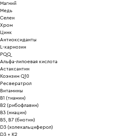
Магний
Медь
Селен
Хром
Цинк
Антиоксиданты
L-карнозин
PQQ
Альфа-липоевая кислота
Астаксантин
Коэнзим Q10
Ресвератрол
Витамины
B1 (тиамин)
B2 (рибофлавин)
B3 (ниацин)
B5, B7 (биотин)
D3 (холекальциферол)
D3 + K2