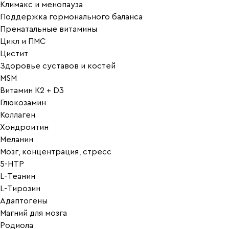
Климакс и менопауза
Поддержка гормонального баланса
Пренатальные витамины
Цикл и ПМС
Цистит
Здоровье суставов и костей
MSM
Витамин K2 + D3
Глюкозамин
Коллаген
Хондроитин
Меланин
Мозг, концентрация, стресс
5-HTP
L-Теанин
L-Тирозин
Адаптогены
Магний для мозга
Родиола