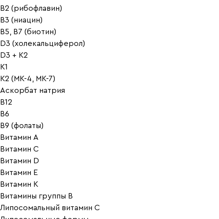
B2 (рибофлавин)
B3 (ниацин)
B5, B7 (биотин)
D3 (холекальциферол)
D3 + K2
K1
K2 (MK-4, MK-7)
Аскорбат натрия
В12
В6
В9 (фолаты)
Витамин A
Витамин C
Витамин D
Витамин E
Витамин K
Витамины группы B
Липосомальный витамин C