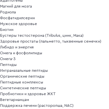
Адаптогены
Магний для мозга
Родиола
Фосфатидилсерин
Мужское здоровье
Биотин
Бустеры тестостерона (Tribulus, цинк, Мака)
Здоровье простаты (пальметто, тыквенные семечки)
Либидо и энергия
Омега и фосфолипиды
Омега-3
Пептиды
Интраназальные пептиды
Органические пептиды
Пептидные комплексы
Синтетические пептиды
Пробиотики и здоровье ЖКТ
Вегетарианцам
Поддержка печени (расторопша, NAC)