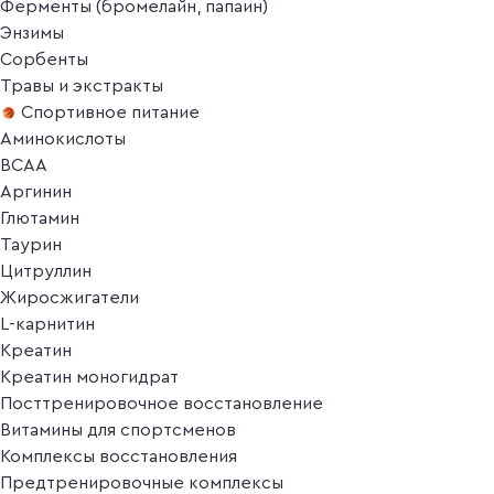
Ферменты (бромелайн, папаин)
Энзимы
Сорбенты
Травы и экстракты
Спортивное питание
Аминокислоты
BCAA
Аргинин
Глютамин
Таурин
Цитруллин
Жиросжигатели
L-карнитин
Креатин
Креатин моногидрат
Посттренировочное восстановление
Витамины для спортсменов
Комплексы восстановления
Предтренировочные комплексы