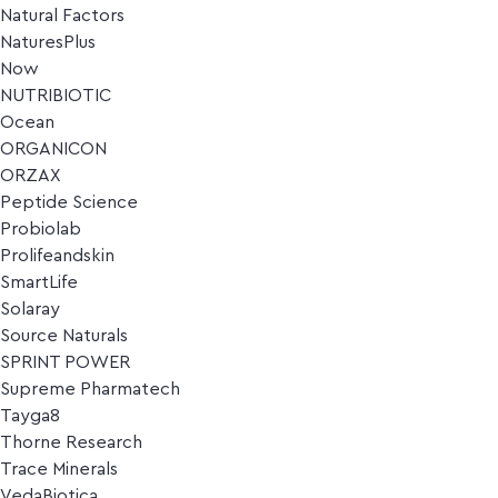
Natural Factors
NaturesPlus
Now
NUTRIBIOTIC
Ocean
ORGANICON
ORZAX
Peptide Science
Probiolab
Prolifeandskin
SmartLife
Solaray
Source Naturals
SPRINT POWER
Supreme Pharmatech
Tayga8
Thorne Research
Trace Minerals
VedaBiotica