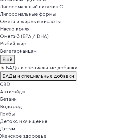
Липосомальный витамин C
Липосомальные формы
Омега и жирные кислоты
Масло криля
Омега-3 (EPA / DHA)
Рыбий жир
Вегетарианцам
Ещё
БАДы и специальные добавки
БАДы и специальные добавки
CBD
Анти-эйдж
Бетаин
Водород
Грибы
Детокс и очищение
Детям
Женское здоровье