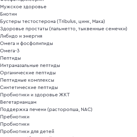
Мужское здоровье
Биотин
Бустеры тестостерона (Tribulus, цинк, Мака)
Здоровье простаты (пальметто, тыквенные семечки)
Либидо и энергия
Омега и фосфолипиды
Омега-3
Пептиды
Интраназальные пептиды
Органические пептиды
Пептидные комплексы
Синтетические пептиды
Пробиотики и здоровье ЖКТ
Вегетарианцам
Поддержка печени (расторопша, NAC)
Пребиотики
Пробиотики
Пробиотики для детей