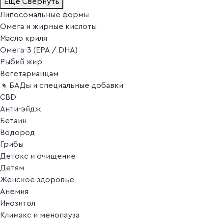
Ещё
Свернуть
Липосомальные формы
Омега и жирные кислоты
Масло криля
Омега-3 (EPA / DHA)
Рыбий жир
Вегетарианцам
БАДы и специальные добавки
CBD
Анти-эйдж
Бетаин
Водород
Грибы
Детокс и очищение
Детям
Женское здоровье
Анемия
Инозитол
Климакс и менопауза