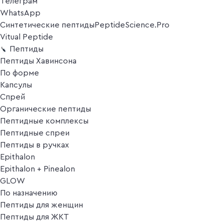
Телеграм
WhatsApp
Синтетические пептиды
PeptideScience.Pro
Vitual Peptide
Пептиды
Пептиды Хавинсона
По форме
Капсулы
Спрей
Органические пептиды
Пептидные комплексы
Пептидные спреи
Пептиды в ручках
Epithalon
Epithalon + Pinealon
GLOW
По назначению
Пептиды для женщин
Пептиды для ЖКТ