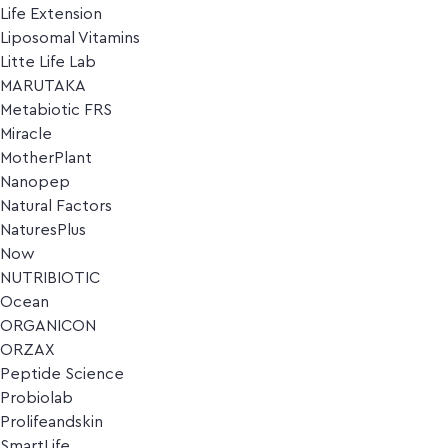
Life Extension
Liposomal Vitamins
Litte Life Lab
MARUTAKA
Metabiotic FRS
Miracle
MotherPlant
Nanopep
Natural Factors
NaturesPlus
Now
NUTRIBIOTIC
Ocean
ORGANICON
ORZAX
Peptide Science
Probiolab
Prolifeandskin
SmartLife