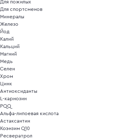
Для пожилых
Для спортсменов
Минералы
Железо
Йод
Калий
Кальций
Магний
Медь
Селен
Хром
Цинк
Антиоксиданты
L-карнозин
PQQ
Альфа-липоевая кислота
Астаксантин
Коэнзим Q10
Ресвератрол