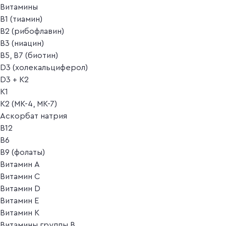
Витамины
B1 (тиамин)
B2 (рибофлавин)
B3 (ниацин)
B5, B7 (биотин)
D3 (холекальциферол)
D3 + K2
K1
K2 (MK-4, MK-7)
Аскорбат натрия
В12
В6
В9 (фолаты)
Витамин A
Витамин C
Витамин D
Витамин E
Витамин K
Витамины группы B