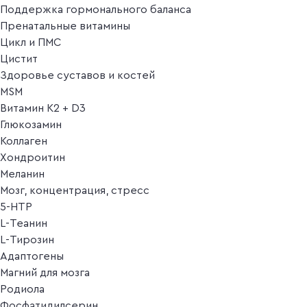
Поддержка гормонального баланса
Пренатальные витамины
Цикл и ПМС
Цистит
Здоровье суставов и костей
MSM
Витамин K2 + D3
Глюкозамин
Коллаген
Хондроитин
Меланин
Мозг, концентрация, стресс
5-HTP
L-Теанин
L-Тирозин
Адаптогены
Магний для мозга
Родиола
Фосфатидилсерин