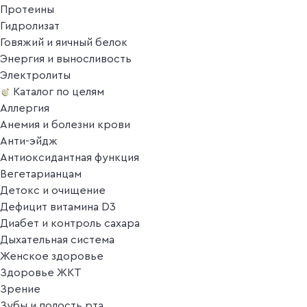
Протеины
Гидролизат
Говяжий и яичный белок
Энергия и выносливость
Электролиты
Каталог по целям
Аллергия
Анемия и болезни крови
Анти-эйдж
Антиоксидантная функция
Вегетарианцам
Детокс и очищение
Дефицит витамина D3
Диабет и контроль сахара
Дыхательная система
Женское здоровье
Здоровье ЖКТ
Зрение
Зубы и полость рта