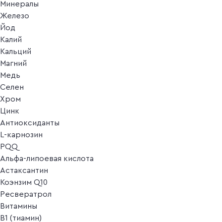
Минералы
Железо
Йод
Калий
Кальций
Магний
Медь
Селен
Хром
Цинк
Антиоксиданты
L-карнозин
PQQ
Альфа-липоевая кислота
Астаксантин
Коэнзим Q10
Ресвератрол
Витамины
B1 (тиамин)