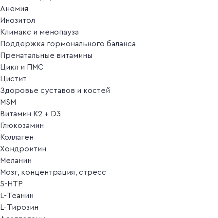
Анемия
Инозитол
Климакс и менопауза
Поддержка гормонального баланса
Пренатальные витамины
Цикл и ПМС
Цистит
Здоровье суставов и костей
MSM
Витамин K2 + D3
Глюкозамин
Коллаген
Хондроитин
Меланин
Мозг, концентрация, стресс
5-HTP
L-Теанин
L-Тирозин