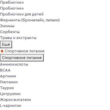
Пребиотики
Пробиотики
Пробиотики для детей
Ферменты (бромелайн, папаин)
Энзимы
Сорбенты
Травы и экстракты
Ещё
Спортивное питание
Спортивное питание
Аминокислоты
BCAA
Аргинин
Глютамин
Таурин
Цитруллин
Жиросжигатели
L-карнитин