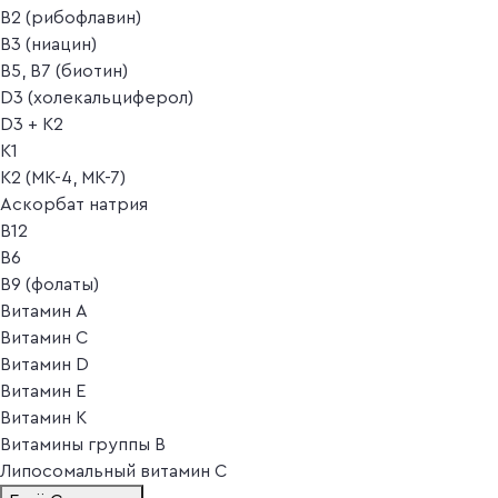
B2 (рибофлавин)
B3 (ниацин)
B5, B7 (биотин)
D3 (холекальциферол)
D3 + K2
K1
K2 (MK-4, MK-7)
Аскорбат натрия
В12
В6
В9 (фолаты)
Витамин A
Витамин C
Витамин D
Витамин E
Витамин K
Витамины группы B
Липосомальный витамин C