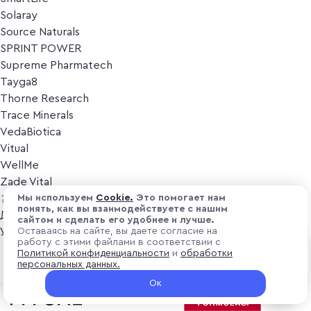
Solaray
Source Naturals
SPRINT POWER
Supreme Pharmatech
Tayga8
Thorne Research
Trace Minerals
VedaBiotica
Vitual
WellMe
Zade Vital
Косметика
Мы используем
Cоokіе.
Это помогает нам
понять, как вы взаимодействуете с нашим
Дезодоранты
сайтом и сделать его удобнее и лучше.
Уход за лицом
Оставаясь на сайте, вы даете согласие на
работу с этими файлами в соответствии с
Уход за телом
₽ 1 990
Политикой конфиденциальности
и
обработки
В корзину
Популярные бренды
персональных данных.
+ 59.7 ₽ витуальками
Ок