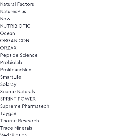
Natural Factors
NaturesPlus
Now
NUTRIBIOTIC
Ocean
ORGANICON
ORZAX
Peptide Science
Probiolab
Prolifeandskin
SmartLife
Solaray
Source Naturals
SPRINT POWER
Supreme Pharmatech
Tayga8
Thorne Research
Trace Minerals
VedaBiotica