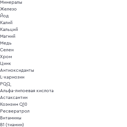
Минералы
Железо
Йод
Калий
Кальций
Магний
Медь
Селен
Хром
Цинк
Антиоксиданты
L-карнозин
PQQ
Альфа-липоевая кислота
Астаксантин
Коэнзим Q10
Ресвератрол
Витамины
B1 (тиамин)