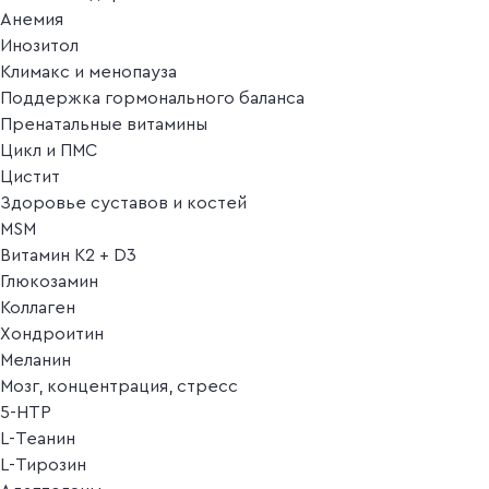
Анемия
Инозитол
Климакс и менопауза
Поддержка гормонального баланса
Пренатальные витамины
Цикл и ПМС
Цистит
Здоровье суставов и костей
MSM
Витамин K2 + D3
Глюкозамин
Коллаген
Хондроитин
Меланин
Мозг, концентрация, стресс
5-HTP
L-Теанин
L-Тирозин