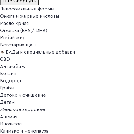
Ещё
Свернуть
Липосомальные формы
Омега и жирные кислоты
Масло криля
Омега-3 (EPA / DHA)
Рыбий жир
Вегетарианцам
БАДы и специальные добавки
CBD
Анти-эйдж
Бетаин
Водород
Грибы
Детокс и очищение
Детям
Женское здоровье
Анемия
Инозитол
Климакс и менопауза