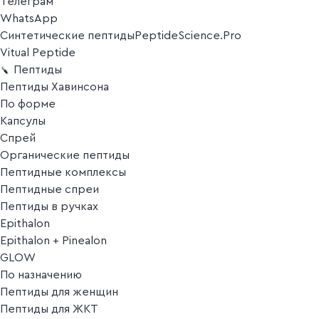
Телеграм
WhatsApp
Синтетические пептиды
PeptideScience.Pro
Vitual Peptide
Пептиды
Пептиды Хавинсона
По форме
Капсулы
Спрей
Органические пептиды
Пептидные комплексы
Пептидные спреи
Пептиды в ручках
Epithalon
Epithalon + Pinealon
GLOW
По назначению
Пептиды для женщин
Пептиды для ЖКТ