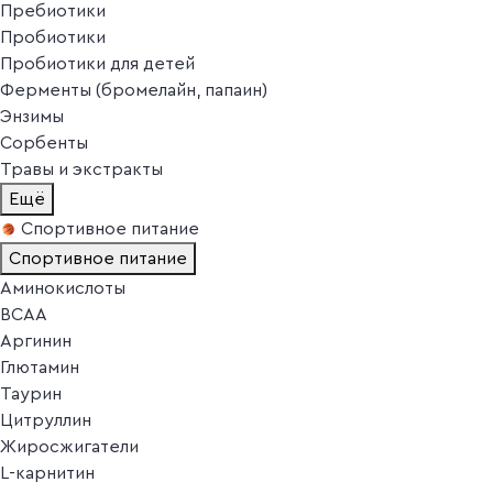
Пребиотики
Пробиотики
Пробиотики для детей
Ферменты (бромелайн, папаин)
Энзимы
Сорбенты
Травы и экстракты
Ещё
Спортивное питание
Спортивное питание
Аминокислоты
BCAA
Аргинин
Глютамин
Таурин
Цитруллин
Жиросжигатели
L-карнитин