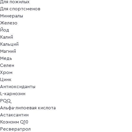
Для пожилых
Для спортсменов
Минералы
Железо
Йод
Калий
Кальций
Магний
Медь
Селен
Хром
Цинк
Антиоксиданты
L-карнозин
PQQ
Альфа-липоевая кислота
Астаксантин
Коэнзим Q10
Ресвератрол