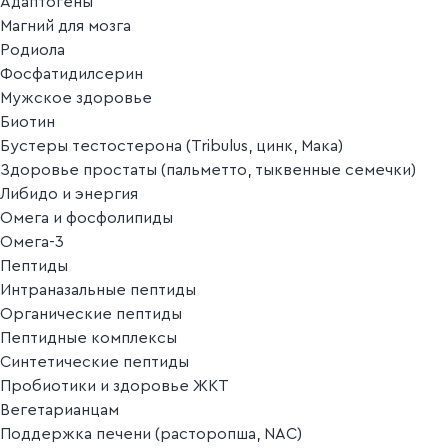
Адаптогены
Магний для мозга
Родиола
Фосфатидилсерин
Мужское здоровье
Биотин
Бустеры тестостерона (Tribulus, цинк, Мака)
Здоровье простаты (пальметто, тыквенные семечки)
Либидо и энергия
Омега и фосфолипиды
Омега-3
Пептиды
Интраназальные пептиды
Органические пептиды
Пептидные комплексы
Синтетические пептиды
Пробиотики и здоровье ЖКТ
Вегетарианцам
Поддержка печени (расторопша, NAC)