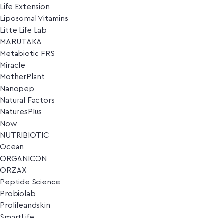
Life Extension
Liposomal Vitamins
Litte Life Lab
MARUTAKA
Metabiotic FRS
Miracle
MotherPlant
Nanopep
Natural Factors
NaturesPlus
Now
NUTRIBIOTIC
Ocean
ORGANICON
ORZAX
Peptide Science
Probiolab
Prolifeandskin
SmartLife