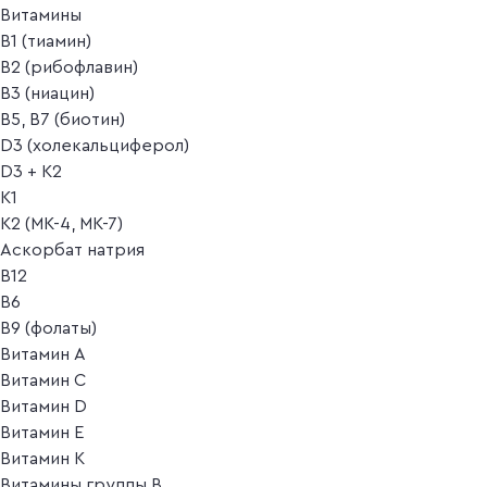
Витамины
B1 (тиамин)
B2 (рибофлавин)
B3 (ниацин)
B5, B7 (биотин)
D3 (холекальциферол)
D3 + K2
K1
K2 (MK-4, MK-7)
Аскорбат натрия
В12
В6
В9 (фолаты)
Витамин A
Витамин C
Витамин D
Витамин E
Витамин K
Витамины группы B