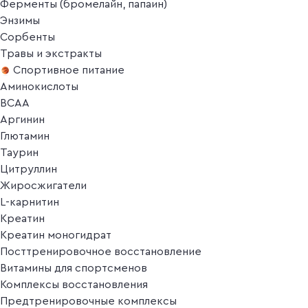
Ферменты (бромелайн, папаин)
Энзимы
Сорбенты
Травы и экстракты
Спортивное питание
Аминокислоты
BCAA
Аргинин
Глютамин
Таурин
Цитруллин
Жиросжигатели
L-карнитин
Креатин
Креатин моногидрат
Посттренировочное восстановление
Витамины для спортсменов
Комплексы восстановления
Предтренировочные комплексы