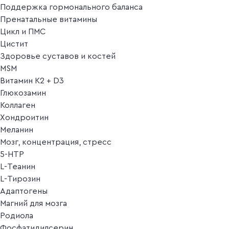
Поддержка гормонального баланса
Пренатальные витамины
Цикл и ПМС
Цистит
Здоровье суставов и костей
MSM
Витамин K2 + D3
Глюкозамин
Коллаген
Хондроитин
Меланин
Мозг, концентрация, стресс
5-HTP
L-Теанин
L-Тирозин
Адаптогены
Магний для мозга
Родиола
Фосфатидилсерин