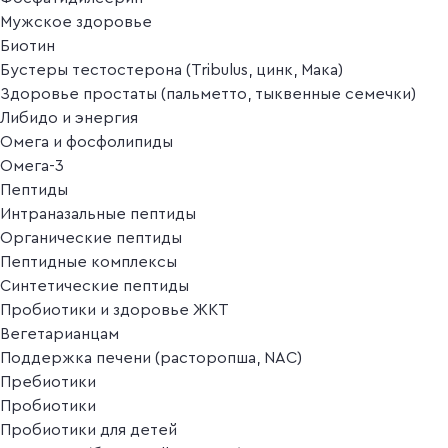
Мужское здоровье
Биотин
Бустеры тестостерона (Tribulus, цинк, Мака)
Здоровье простаты (пальметто, тыквенные семечки)
Либидо и энергия
Омега и фосфолипиды
Омега-3
Пептиды
Интраназальные пептиды
Органические пептиды
Пептидные комплексы
Синтетические пептиды
Пробиотики и здоровье ЖКТ
Вегетарианцам
Поддержка печени (расторопша, NAC)
Пребиотики
Пробиотики
Пробиотики для детей