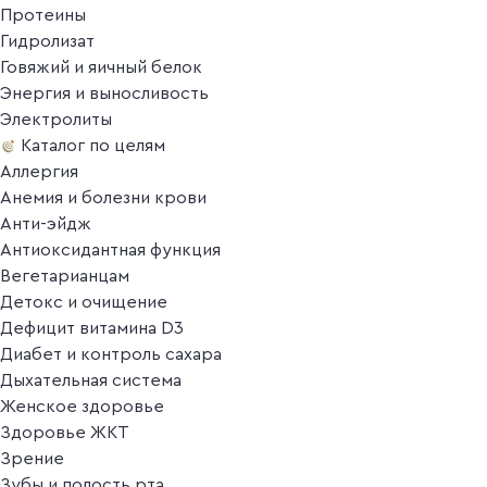
Протеины
Гидролизат
Говяжий и яичный белок
Энергия и выносливость
Электролиты
Каталог по целям
Аллергия
Анемия и болезни крови
Анти-эйдж
Антиоксидантная функция
Вегетарианцам
Детокс и очищение
Дефицит витамина D3
Диабет и контроль сахара
Дыхательная система
Женское здоровье
Здоровье ЖКТ
Зрение
Зубы и полость рта