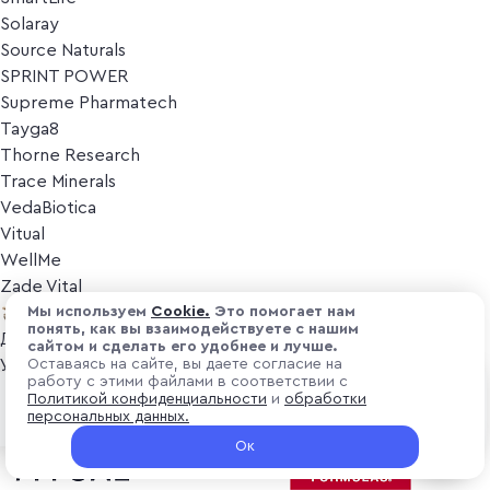
Solaray
Source Naturals
SPRINT POWER
Supreme Pharmatech
Tayga8
Thorne Research
Trace Minerals
VedaBiotica
Vitual
WellMe
Zade Vital
Косметика
Мы используем
Cоokіе.
Это помогает нам
понять, как вы взаимодействуете с нашим
Дезодоранты
сайтом и сделать его удобнее и лучше.
Уход за лицом
Оставаясь на сайте, вы даете согласие на
работу с этими файлами в соответствии с
Уход за телом
₽ 5 200
Политикой конфиденциальности
и
обработки
В корзину
Популярные бренды
персональных данных.
+ 156 ₽ витуальками
Ок