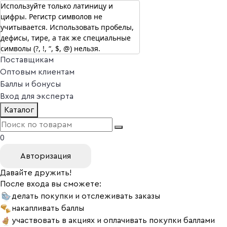
Используйте только латиницу и
цифры. Регистр символов не
г. Москва
учитывается. Использовать пробелы,
Vitual Peptide
+7 (800) 101-13-25
дефисы, тире, а так же специальные
Специалистам
символы (?, !, “, $, @) нельзя.
Поставщикам
Оптовым клиентам
Баллы и бонусы
Вход для эксперта
Каталог
0
Авторизация
Давайте дружить!
После входа вы сможете:
делать покупки и отслеживать заказы
накапливать баллы
участвовать в акциях и оплачивать покупки баллами