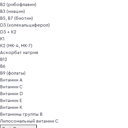
B2 (рибофлавин)
B3 (ниацин)
B5, B7 (биотин)
D3 (холекальциферол)
D3 + K2
K1
K2 (MK-4, MK-7)
Аскорбат натрия
В12
В6
В9 (фолаты)
Витамин A
Витамин C
Витамин D
Витамин E
Витамин K
Витамины группы B
Липосомальный витамин C