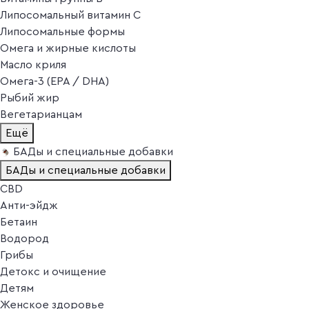
Липосомальный витамин C
Липосомальные формы
Омега и жирные кислоты
Масло криля
Омега-3 (EPA / DHA)
Рыбий жир
Вегетарианцам
Ещё
БАДы и специальные добавки
БАДы и специальные добавки
CBD
Анти-эйдж
Бетаин
Водород
Грибы
Детокс и очищение
Детям
Женское здоровье