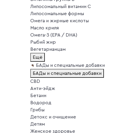
Липосомальный витамин C
Липосомальные формы
Омега и жирные кислоты
Масло криля
Омега-3 (EPA / DHA)
Рыбий жир
Вегетарианцам
Ещё
БАДы и специальные добавки
БАДы и специальные добавки
CBD
Анти-эйдж
Бетаин
Водород
Грибы
Детокс и очищение
Детям
Женское здоровье