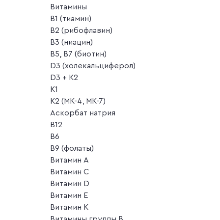
Витамины
B1 (тиамин)
B2 (рибофлавин)
B3 (ниацин)
B5, B7 (биотин)
D3 (холекальциферол)
D3 + K2
K1
K2 (MK-4, MK-7)
Аскорбат натрия
В12
В6
В9 (фолаты)
Витамин A
Витамин C
Витамин D
Витамин E
Витамин K
Витамины группы B