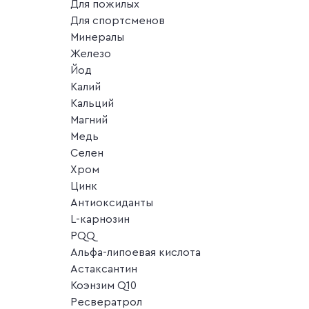
Для пожилых
Для спортсменов
Минералы
Железо
Йод
Калий
Кальций
Магний
Медь
Селен
Хром
Цинк
Антиоксиданты
L-карнозин
PQQ
Альфа-липоевая кислота
Астаксантин
Коэнзим Q10
Ресвератрол