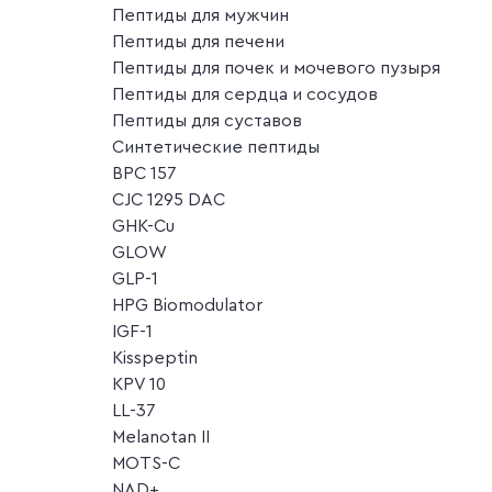
Пептиды для мужчин
Пептиды для печени
Пептиды для почек и мочевого пузыря
Пептиды для сердца и сосудов
Пептиды для суставов
Синтетические пептиды
BPC 157
CJC 1295 DAC
GHK-Cu
GLOW
GLP-1
HPG Biomodulator
IGF-1
Kisspeptin
KPV 10
LL-37
Melanotan II
MOTS-C
NAD+