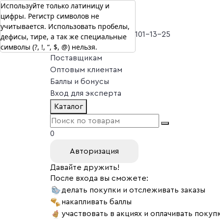
Используйте только латиницу и
цифры. Регистр символов не
г. Москва
учитывается. Использовать пробелы,
Vitual Peptide
+7 (800) 101-13-25
дефисы, тире, а так же специальные
символы (?, !, “, $, @) нельзя.
Специалистам
Поставщикам
Оптовым клиентам
Баллы и бонусы
Вход для эксперта
Каталог
0
Авторизация
Давайте дружить!
После входа вы сможете:
делать покупки и отслеживать заказы
накапливать баллы
участвовать в акциях и оплачивать покуп