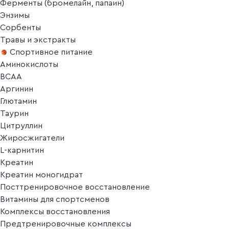
Ферменты (бромелайн, папаин)
Энзимы
Сорбенты
Травы и экстракты
Спортивное питание
Аминокислоты
BCAA
Аргинин
Глютамин
Таурин
Цитруллин
Жиросжигатели
L-карнитин
Креатин
Креатин моногидрат
Посттренировочное восстановление
Витамины для спортсменов
Комплексы восстановления
Предтренировочные комплексы