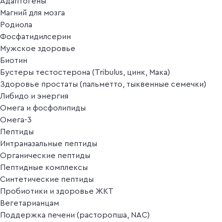
Адаптогены
Магний для мозга
Родиола
Фосфатидилсерин
Мужское здоровье
Биотин
Бустеры тестостерона (Tribulus, цинк, Мака)
Здоровье простаты (пальметто, тыквенные семечки)
Либидо и энергия
Омега и фосфолипиды
Омега-3
Пептиды
Интраназальные пептиды
Органические пептиды
Пептидные комплексы
Синтетические пептиды
Пробиотики и здоровье ЖКТ
Вегетарианцам
Поддержка печени (расторопша, NAC)