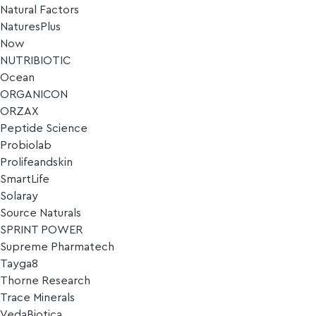
Natural Factors
NaturesPlus
Now
NUTRIBIOTIC
Ocean
ORGANICON
ORZAX
Peptide Science
Probiolab
Prolifeandskin
SmartLife
Solaray
Source Naturals
SPRINT POWER
Supreme Pharmatech
Tayga8
Thorne Research
Trace Minerals
VedaBiotica