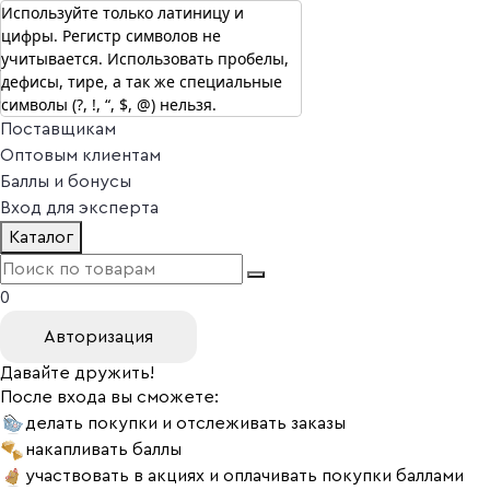
Используйте только латиницу и
цифры. Регистр символов не
г. Москва
учитывается. Использовать пробелы,
Vitual Peptide
+7 (800) 101-13-25
дефисы, тире, а так же специальные
Специалистам
символы (?, !, “, $, @) нельзя.
Поставщикам
Оптовым клиентам
Баллы и бонусы
Вход для эксперта
Каталог
0
Авторизация
Давайте дружить!
После входа вы сможете:
делать покупки и отслеживать заказы
накапливать баллы
участвовать в акциях и оплачивать покупки баллами