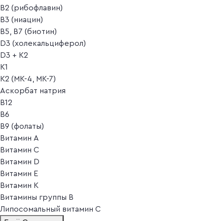
B2 (рибофлавин)
B3 (ниацин)
B5, B7 (биотин)
D3 (холекальциферол)
D3 + K2
K1
K2 (MK-4, MK-7)
Аскорбат натрия
В12
В6
В9 (фолаты)
Витамин A
Витамин C
Витамин D
Витамин E
Витамин K
Витамины группы B
Липосомальный витамин C