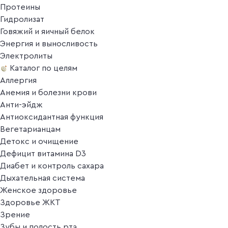
Протеины
Гидролизат
Говяжий и яичный белок
Энергия и выносливость
Электролиты
Каталог по целям
Аллергия
Анемия и болезни крови
Анти-эйдж
Антиоксидантная функция
Вегетарианцам
Детокс и очищение
Дефицит витамина D3
Диабет и контроль сахара
Дыхательная система
Женское здоровье
Здоровье ЖКТ
Зрение
Зубы и полость рта