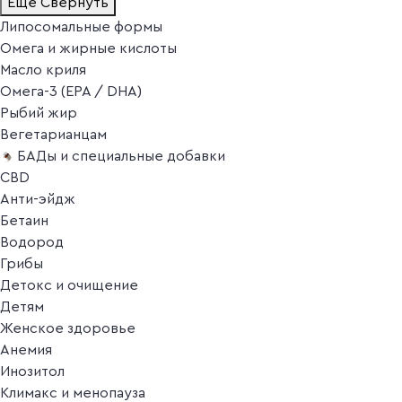
Ещё
Свернуть
Липосомальные формы
Омега и жирные кислоты
Масло криля
Омега-3 (EPA / DHA)
Рыбий жир
Вегетарианцам
БАДы и специальные добавки
CBD
Анти-эйдж
Бетаин
Водород
Грибы
Детокс и очищение
Детям
Женское здоровье
Анемия
Инозитол
Климакс и менопауза