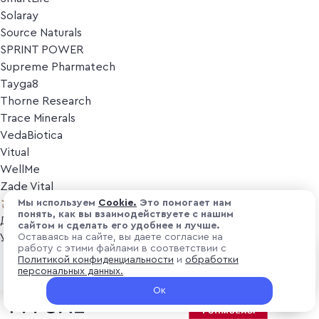
Solaray
Source Naturals
SPRINT POWER
Supreme Pharmatech
Tayga8
Thorne Research
Trace Minerals
VedaBiotica
Vitual
WellMe
Zade Vital
Косметика
Мы используем
Cоokіе.
Это помогает нам
понять, как вы взаимодействуете с нашим
Дезодоранты
сайтом и сделать его удобнее и лучше.
Уход за лицом
Оставаясь на сайте, вы даете согласие на
работу с этими файлами в соответствии с
Уход за телом
₽ 3 300
Политикой конфиденциальности
и
обработки
Предзаказ
Популярные бренды
персональных данных.
+ 99 ₽ витуальками
Ок