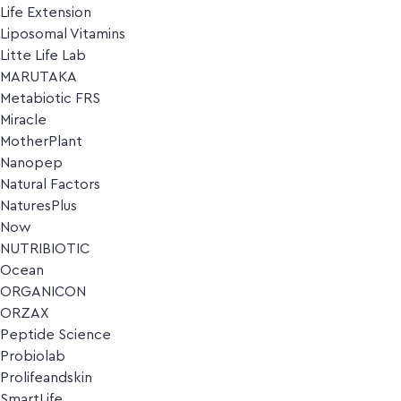
Life Extension
Liposomal Vitamins
Litte Life Lab
MARUTAKA
Metabiotic FRS
Miracle
MotherPlant
Nanopep
Natural Factors
NaturesPlus
Now
NUTRIBIOTIC
Ocean
ORGANICON
ORZAX
Peptide Science
Probiolab
Prolifeandskin
SmartLife