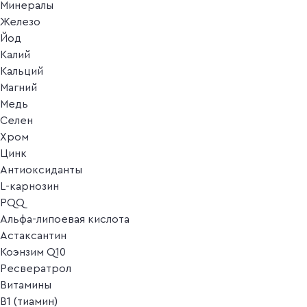
Минералы
Железо
Йод
Калий
Кальций
Магний
Медь
Селен
Хром
Цинк
Антиоксиданты
L-карнозин
PQQ
Альфа-липоевая кислота
Астаксантин
Коэнзим Q10
Ресвератрол
Витамины
B1 (тиамин)