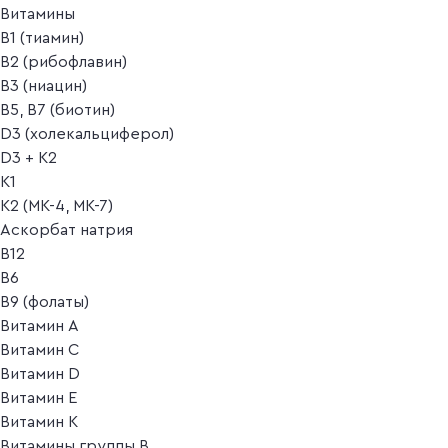
Витамины
B1 (тиамин)
B2 (рибофлавин)
B3 (ниацин)
B5, B7 (биотин)
D3 (холекальциферол)
D3 + K2
K1
K2 (MK-4, MK-7)
Аскорбат натрия
В12
В6
В9 (фолаты)
Витамин A
Витамин C
Витамин D
Витамин E
Витамин K
Витамины группы B