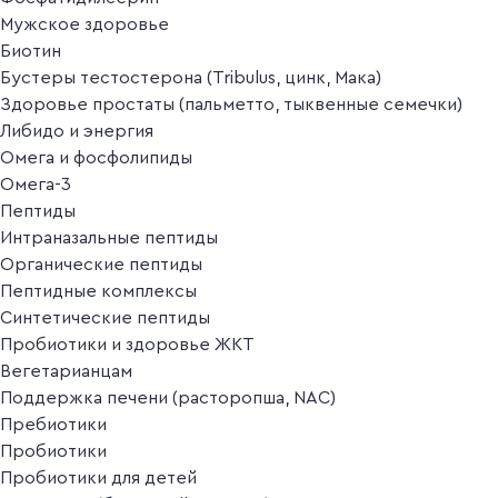
Мужское здоровье
Биотин
Бустеры тестостерона (Tribulus, цинк, Мака)
Здоровье простаты (пальметто, тыквенные семечки)
Либидо и энергия
Омега и фосфолипиды
Омега-3
Пептиды
Интраназальные пептиды
Органические пептиды
Пептидные комплексы
Синтетические пептиды
Пробиотики и здоровье ЖКТ
Вегетарианцам
Поддержка печени (расторопша, NAC)
Пребиотики
Пробиотики
Пробиотики для детей