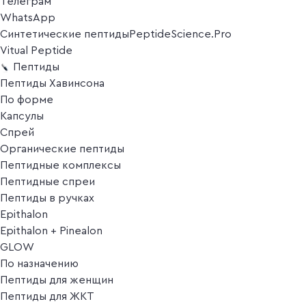
Телеграм
WhatsApp
Синтетические пептиды
PeptideScience.Pro
Vitual Peptide
Пептиды
Пептиды Хавинсона
По форме
Капсулы
Спрей
Органические пептиды
Пептидные комплексы
Пептидные спреи
Пептиды в ручках
Epithalon
Epithalon + Pinealon
GLOW
По назначению
Пептиды для женщин
Пептиды для ЖКТ