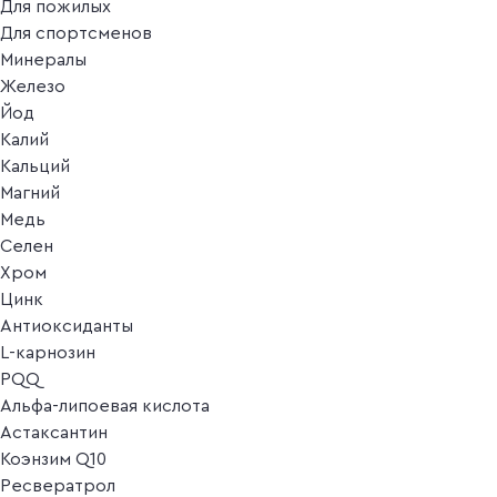
Для пожилых
Для спортсменов
Минералы
Железо
Йод
Калий
Кальций
Магний
Медь
Селен
Хром
Цинк
Антиоксиданты
L-карнозин
PQQ
Альфа-липоевая кислота
Астаксантин
Коэнзим Q10
Ресвератрол