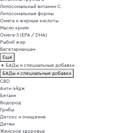
Липосомальный витамин C
Липосомальные формы
Омега и жирные кислоты
Масло криля
Омега-3 (EPA / DHA)
Рыбий жир
Вегетарианцам
Ещё
БАДы и специальные добавки
БАДы и специальные добавки
CBD
Анти-эйдж
Бетаин
Водород
Грибы
Детокс и очищение
Детям
Женское здоровье