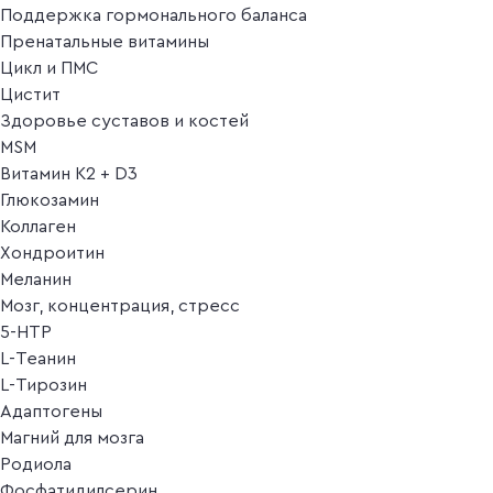
Поддержка гормонального баланса
Пренатальные витамины
Цикл и ПМС
Цистит
Здоровье суставов и костей
MSM
Витамин K2 + D3
Глюкозамин
Коллаген
Хондроитин
Меланин
Мозг, концентрация, стресс
5-HTP
L-Теанин
L-Тирозин
Адаптогены
Магний для мозга
Родиола
Фосфатидилсерин