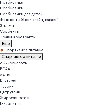
Пребиотики
Пробиотики
Пробиотики для детей
Ферменты (бромелайн, папаин)
Энзимы
Сорбенты
Травы и экстракты
Ещё
Спортивное питание
Спортивное питание
Аминокислоты
BCAA
Аргинин
Глютамин
Таурин
Цитруллин
Жиросжигатели
L-карнитин