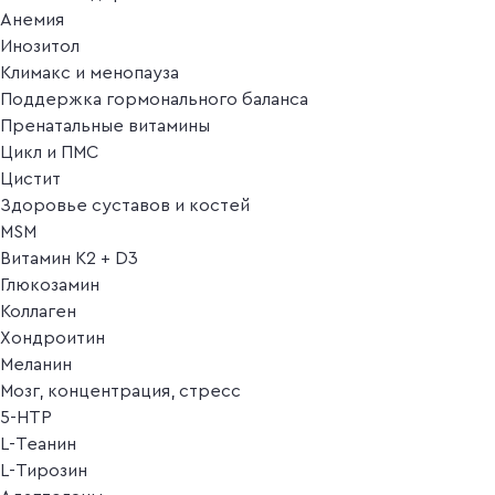
Анемия
Инозитол
Климакс и менопауза
Поддержка гормонального баланса
Пренатальные витамины
Цикл и ПМС
Цистит
Здоровье суставов и костей
MSM
Витамин K2 + D3
Глюкозамин
Коллаген
Хондроитин
Меланин
Мозг, концентрация, стресс
5-HTP
L-Теанин
L-Тирозин