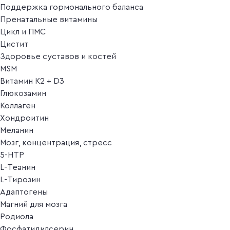
Поддержка гормонального баланса
Пренатальные витамины
Цикл и ПМС
Цистит
Здоровье суставов и костей
MSM
Витамин K2 + D3
Глюкозамин
Коллаген
Хондроитин
Меланин
Мозг, концентрация, стресс
5-HTP
L-Теанин
L-Тирозин
Адаптогены
Магний для мозга
Родиола
Фосфатидилсерин