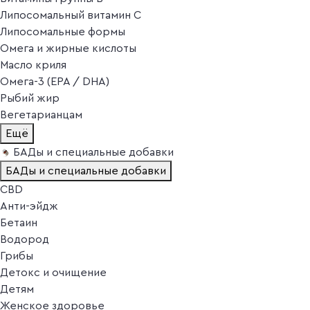
Липосомальный витамин C
Липосомальные формы
Омега и жирные кислоты
Масло криля
Омега-3 (EPA / DHA)
Рыбий жир
Вегетарианцам
Ещё
БАДы и специальные добавки
БАДы и специальные добавки
CBD
Анти-эйдж
Бетаин
Водород
Грибы
Детокс и очищение
Детям
Женское здоровье