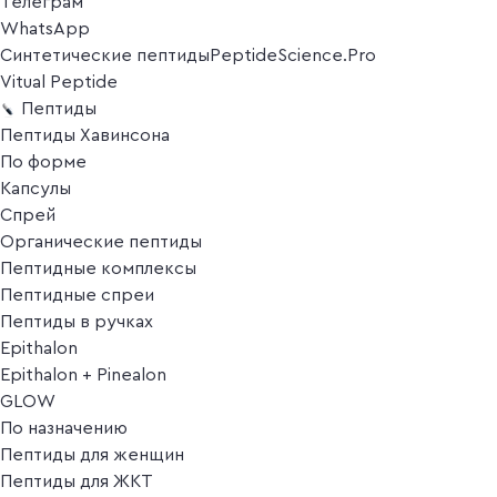
Телеграм
WhatsApp
Синтетические пептиды
PeptideScience.Pro
Vitual Peptide
Пептиды
Пептиды Хавинсона
По форме
Капсулы
Спрей
Органические пептиды
Пептидные комплексы
Пептидные спреи
Пептиды в ручках
Epithalon
Epithalon + Pinealon
GLOW
По назначению
Пептиды для женщин
Пептиды для ЖКТ