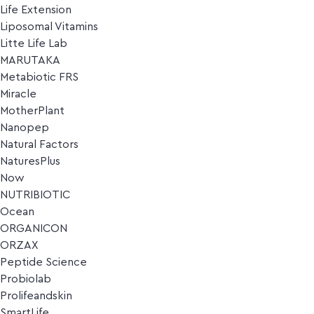
Life Extension
Liposomal Vitamins
Litte Life Lab
MARUTAKA
Metabiotic FRS
Miracle
MotherPlant
Nanopep
Natural Factors
NaturesPlus
Now
NUTRIBIOTIC
Ocean
ORGANICON
ORZAX
Peptide Science
Probiolab
Prolifeandskin
SmartLife