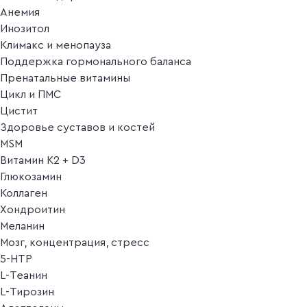
Анемия
Инозитол
Климакс и менопауза
Поддержка гормонального баланса
Пренатальные витамины
Цикл и ПМС
Цистит
Здоровье суставов и костей
MSM
Витамин K2 + D3
Глюкозамин
Коллаген
Хондроитин
Меланин
Мозг, концентрация, стресс
5-HTP
L-Теанин
L-Тирозин