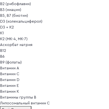
B2 (рибофлавин)
B3 (ниацин)
B5, B7 (биотин)
D3 (холекальциферол)
D3 + K2
K1
K2 (MK-4, MK-7)
Аскорбат натрия
В12
В6
В9 (фолаты)
Витамин A
Витамин C
Витамин D
Витамин E
Витамин K
Витамины группы B
Липосомальный витамин C