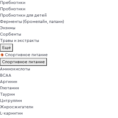
Пребиотики
Пробиотики
Пробиотики для детей
Ферменты (бромелайн, папаин)
Энзимы
Сорбенты
Травы и экстракты
Ещё
Спортивное питание
Спортивное питание
Аминокислоты
BCAA
Аргинин
Глютамин
Таурин
Цитруллин
Жиросжигатели
L-карнитин