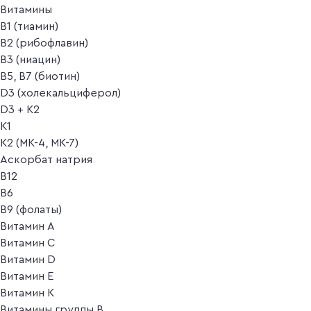
Витамины
B1 (тиамин)
B2 (рибофлавин)
B3 (ниацин)
B5, B7 (биотин)
D3 (холекальциферол)
D3 + K2
K1
K2 (MK-4, MK-7)
Аскорбат натрия
В12
В6
В9 (фолаты)
Витамин A
Витамин C
Витамин D
Витамин E
Витамин K
Витамины группы B