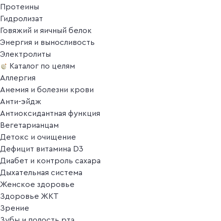
Протеины
Гидролизат
Говяжий и яичный белок
Энергия и выносливость
Электролиты
Каталог по целям
Аллергия
Анемия и болезни крови
Анти-эйдж
Антиоксидантная функция
Вегетарианцам
Детокс и очищение
Дефицит витамина D3
Диабет и контроль сахара
Дыхательная система
Женское здоровье
Здоровье ЖКТ
Зрение
Зубы и полость рта