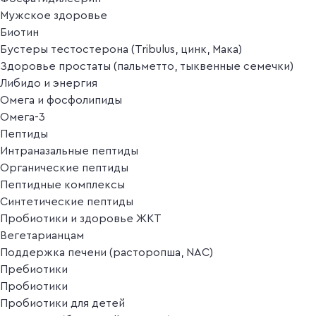
Мужское здоровье
Биотин
Бустеры тестостерона (Tribulus, цинк, Мака)
Здоровье простаты (пальметто, тыквенные семечки)
Либидо и энергия
Омега и фосфолипиды
Омега-3
Пептиды
Интраназальные пептиды
Органические пептиды
Пептидные комплексы
Синтетические пептиды
Пробиотики и здоровье ЖКТ
Вегетарианцам
Поддержка печени (расторопша, NAC)
Пребиотики
Пробиотики
Пробиотики для детей