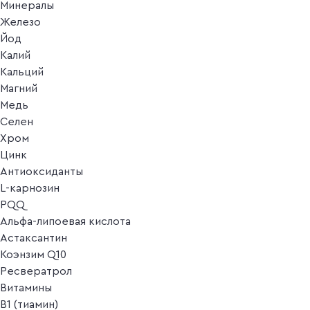
Минералы
Железо
Йод
Калий
Кальций
Магний
Медь
Селен
Хром
Цинк
Антиоксиданты
L-карнозин
PQQ
Альфа-липоевая кислота
Астаксантин
Коэнзим Q10
Ресвератрол
Витамины
B1 (тиамин)