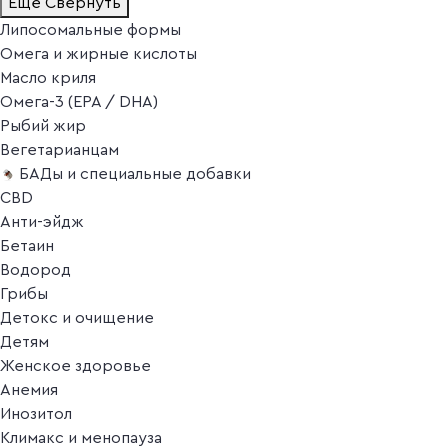
Ещё
Свернуть
Липосомальные формы
Омега и жирные кислоты
Масло криля
Омега-3 (EPA / DHA)
Рыбий жир
Вегетарианцам
БАДы и специальные добавки
CBD
Анти-эйдж
Бетаин
Водород
Грибы
Детокс и очищение
Детям
Женское здоровье
Анемия
Инозитол
Климакс и менопауза