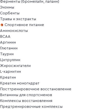
Ферменты (бромелайн, папаин)
Энзимы
Сорбенты
Травы и экстракты
Спортивное питание
Аминокислоты
BCAA
Аргинин
Глютамин
Таурин
Цитруллин
Жиросжигатели
L-карнитин
Креатин
Креатин моногидрат
Посттренировочное восстановление
Витамины для спортсменов
Комплексы восстановления
Предтренировочные комплексы