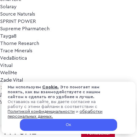
Solaray
Source Naturals
SPRINT POWER
Supreme Pharmatech
Tayga8
Thorne Research
Trace Minerals
VedaBiotica
Vitual
WellMe
Zade Vital
Косметика
Мы используем
Cоokіе.
Это помогает нам
понять, как вы взаимодействуете с нашим
Дезодоранты
сайтом и сделать его удобнее и лучше.
Уход за лицом
Оставаясь на сайте, вы даете согласие на
работу с этими файлами в соответствии с
Уход за телом
₽ 5 429
Политикой конфиденциальности
и
обработки
В корзину
Популярные бренды
персональных данных.
+ 162.87 ₽ витуальками
Ок