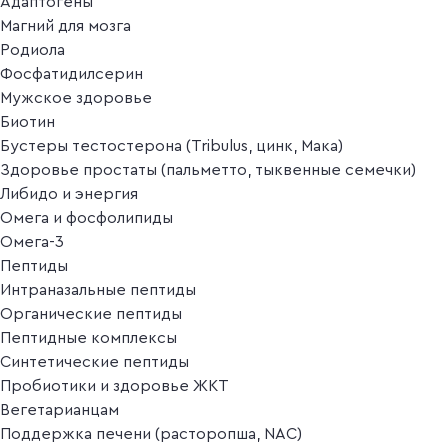
Адаптогены
Магний для мозга
Родиола
Фосфатидилсерин
Мужское здоровье
Биотин
Бустеры тестостерона (Tribulus, цинк, Мака)
Здоровье простаты (пальметто, тыквенные семечки)
Либидо и энергия
Омега и фосфолипиды
Омега-3
Пептиды
Интраназальные пептиды
Органические пептиды
Пептидные комплексы
Синтетические пептиды
Пробиотики и здоровье ЖКТ
Вегетарианцам
Поддержка печени (расторопша, NAC)