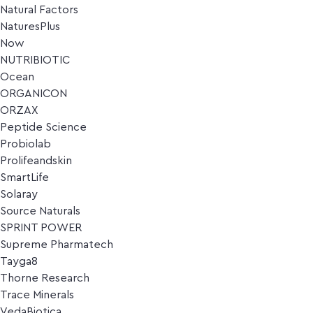
Natural Factors
NaturesPlus
Now
NUTRIBIOTIC
Ocean
ORGANICON
ORZAX
Peptide Science
Probiolab
Prolifeandskin
SmartLife
Solaray
Source Naturals
SPRINT POWER
Supreme Pharmatech
Tayga8
Thorne Research
Trace Minerals
VedaBiotica