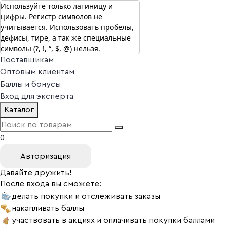
Используйте только латиницу и
цифры. Регистр символов не
г. Москва
учитывается. Использовать пробелы,
Vitual Peptide
+7 (800) 101-13-25
дефисы, тире, а так же специальные
Специалистам
символы (?, !, “, $, @) нельзя.
Поставщикам
Оптовым клиентам
Баллы и бонусы
Вход для эксперта
Каталог
0
Авторизация
Давайте дружить!
После входа вы сможете:
делать покупки и отслеживать заказы
накапливать баллы
участвовать в акциях и оплачивать покупки баллами