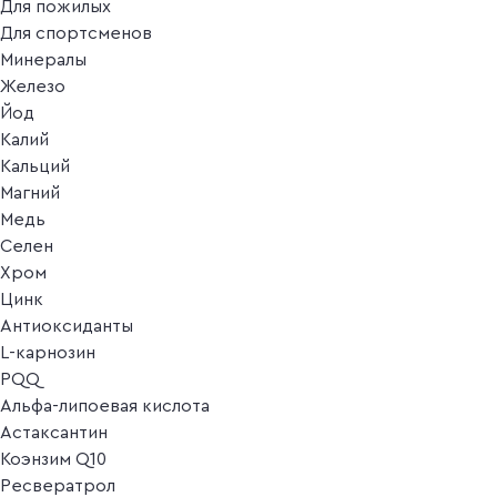
Для пожилых
Для спортсменов
Минералы
Железо
Йод
Калий
Кальций
Магний
Медь
Селен
Хром
Цинк
Антиоксиданты
L-карнозин
PQQ
Альфа-липоевая кислота
Астаксантин
Коэнзим Q10
Ресвератрол