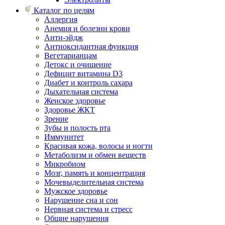
Каталог по целям
Аллергия
Анемия и болезни крови
Анти-эйдж
Антиоксидантная функция
Вегетарианцам
Детокс и очищение
Дефицит витамина D3
Диабет и контроль сахара
Дыхательная система
Женское здоровье
Здоровье ЖКТ
Зрение
Зубы и полость рта
Иммунитет
Красивая кожа, волосы и ногти
Метаболизм и обмен веществ
Микробиом
Мозг, память и концентрация
Мочевыделительная система
Мужское здоровье
Нарушение сна и сон
Нервная система и стресс
Общие нарушения