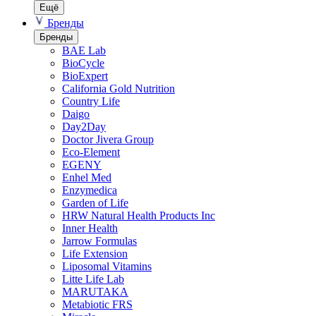
Ещё
Бренды
Бренды
BAE Lab
BioCycle
BioExpert
California Gold Nutrition
Country Life
Daigo
Day2Day
Doctor Jivera Group
Eco-Element
EGENY
Enhel Med
Enzymedica
Garden of Life
HRW Natural Health Products Inc
Inner Health
Jarrow Formulas
Life Extension
Liposomal Vitamins
Litte Life Lab
MARUTAKA
Metabiotic FRS