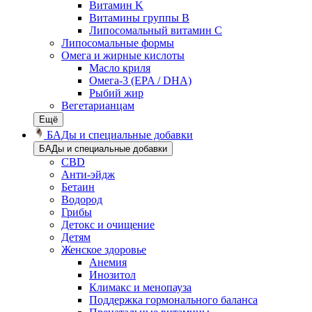
Витамин K
Витамины группы B
Липосомальный витамин C
Липосомальные формы
Омега и жирные кислоты
Масло криля
Омега-3 (EPA / DHA)
Рыбий жир
Вегетарианцам
Ещё
БАДы и специальные добавки
БАДы и специальные добавки
CBD
Анти-эйдж
Бетаин
Водород
Грибы
Детокс и очищение
Детям
Женское здоровье
Анемия
Инозитол
Климакс и менопауза
Поддержка гормонального баланса