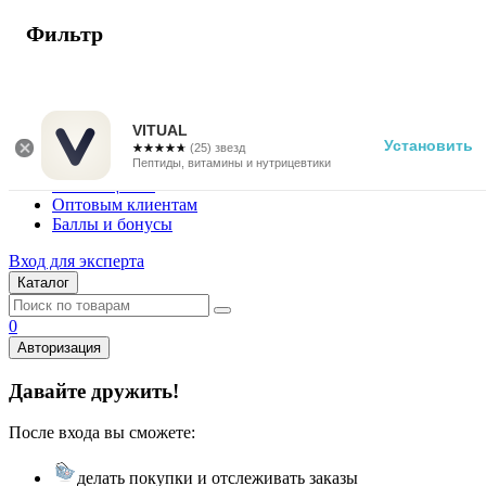
Фильтр
г. Москва
Vitual Peptide
+7 (800) 101-13-25
VITUAL
Установить
☆☆☆☆☆
★★★★★
(25) звезд
Специалистам
Пептиды, витамины и нутрицевтики
Поставщикам
Оптовым клиентам
Баллы и бонусы
Вход для эксперта
Каталог
0
Авторизация
Давайте дружить!
После входа вы сможете:
делать покупки и отслеживать заказы