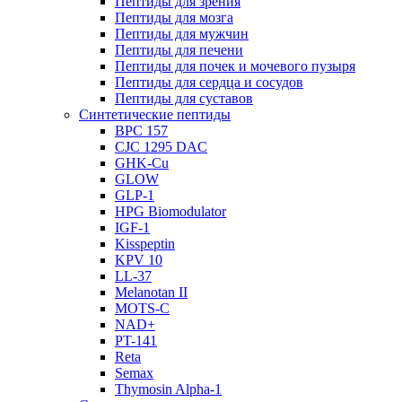
Пептиды для зрения
Пептиды для мозга
Пептиды для мужчин
Пептиды для печени
Пептиды для почек и мочевого пузыря
Пептиды для сердца и сосудов
Пептиды для суставов
Синтетические пептиды
BPC 157
CJC 1295 DAC
GHK-Cu
GLOW
GLP-1
HPG Biomodulator
IGF-1
Kisspeptin
KPV 10
LL-37
Melanotan II
MOTS-C
NAD+
PT-141
Reta
Semax
Thymosin Alpha-1