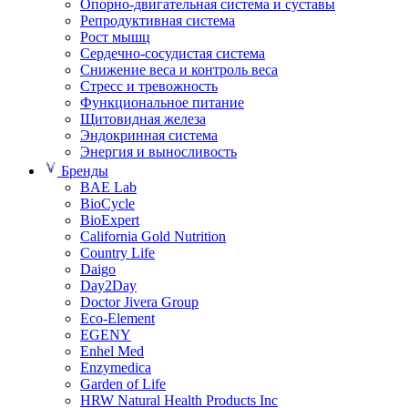
Опорно-двигательная система и суставы
Репродуктивная система
Рост мышц
Сердечно-сосудистая система
Снижение веса и контроль веса
Стресс и тревожность
Функциональное питание
Щитовидная железа
Эндокринная система
Энергия и выносливость
Бренды
BAE Lab
BioCycle
BioExpert
California Gold Nutrition
Country Life
Daigo
Day2Day
Doctor Jivera Group
Eco-Element
EGENY
Enhel Med
Enzymedica
Garden of Life
HRW Natural Health Products Inc