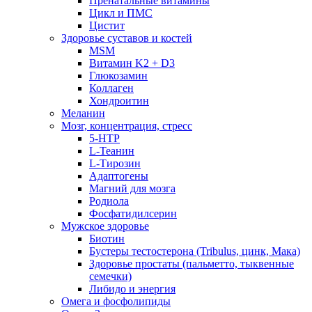
Пренатальные витамины
Цикл и ПМС
Цистит
Здоровье суставов и костей
MSM
Витамин K2 + D3
Глюкозамин
Коллаген
Хондроитин
Меланин
Мозг, концентрация, стресс
5-HTP
L-Теанин
L-Тирозин
Адаптогены
Магний для мозга
Родиола
Фосфатидилсерин
Мужское здоровье
Биотин
Бустеры тестостерона (Tribulus, цинк, Мака)
Здоровье простаты (пальметто, тыквенные
семечки)
Либидо и энергия
Омега и фосфолипиды