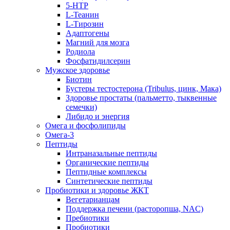
5-HTP
L-Теанин
L-Тирозин
Адаптогены
Магний для мозга
Родиола
Фосфатидилсерин
Мужское здоровье
Биотин
Бустеры тестостерона (Tribulus, цинк, Мака)
Здоровье простаты (пальметто, тыквенные
семечки)
Либидо и энергия
Омега и фосфолипиды
Омега-3
Пептиды
Интраназальные пептиды
Органические пептиды
Пептидные комплексы
Синтетические пептиды
Пробиотики и здоровье ЖКТ
Вегетарианцам
Поддержка печени (расторопша, NAC)
Пребиотики
Пробиотики