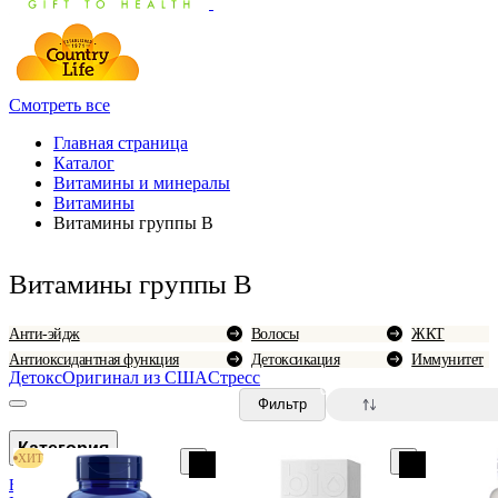
Смотреть все
Главная страница
Каталог
Витамины и минералы
Витамины
Витамины группы B
Витамины группы B
Анти-эйдж
Волосы
ЖКТ
Антиоксидантная функция
Детоксикация
Иммунитет
Детокс
Оригинал из США
Стресс
0
Фильтр
Категория
ХИТ
B1 (тиамин)