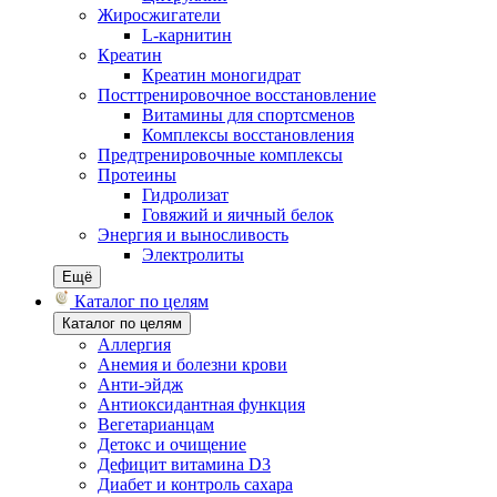
Жиросжигатели
L-карнитин
Креатин
Креатин моногидрат
Посттренировочное восстановление
Витамины для спортсменов
Комплексы восстановления
Предтренировочные комплексы
Протеины
Гидролизат
Говяжий и яичный белок
Энергия и выносливость
Электролиты
Ещё
Каталог по целям
Каталог по целям
Аллергия
Анемия и болезни крови
Анти-эйдж
Антиоксидантная функция
Вегетарианцам
Детокс и очищение
Дефицит витамина D3
Диабет и контроль сахара