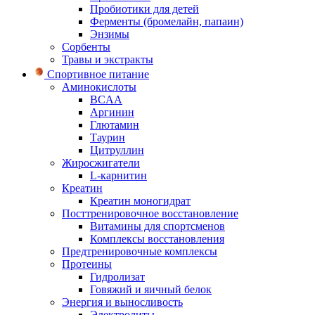
Пробиотики для детей
Ферменты (бромелайн, папаин)
Энзимы
Сорбенты
Травы и экстракты
Спортивное питание
Аминокислоты
BCAA
Аргинин
Глютамин
Таурин
Цитруллин
Жиросжигатели
L-карнитин
Креатин
Креатин моногидрат
Посттренировочное восстановление
Витамины для спортсменов
Комплексы восстановления
Предтренировочные комплексы
Протеины
Гидролизат
Говяжий и яичный белок
Энергия и выносливость
Электролиты