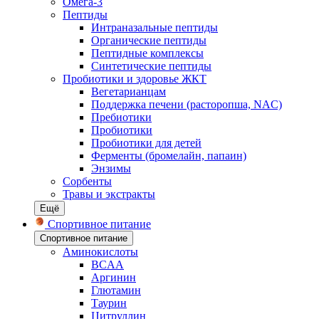
Омега-3
Пептиды
Интраназальные пептиды
Органические пептиды
Пептидные комплексы
Синтетические пептиды
Пробиотики и здоровье ЖКТ
Вегетарианцам
Поддержка печени (расторопша, NAC)
Пребиотики
Пробиотики
Пробиотики для детей
Ферменты (бромелайн, папаин)
Энзимы
Сорбенты
Травы и экстракты
Ещё
Спортивное питание
Спортивное питание
Аминокислоты
BCAA
Аргинин
Глютамин
Таурин
Цитруллин