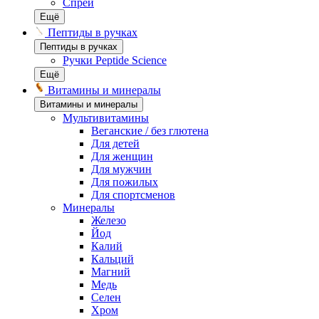
Спреи
Ещё
Пептиды в ручках
Пептиды в ручках
Ручки Peptide Science
Ещё
Витамины и минералы
Витамины и минералы
Мультивитамины
Веганские / без глютена
Для детей
Для женщин
Для мужчин
Для пожилых
Для спортсменов
Минералы
Железо
Йод
Калий
Кальций
Магний
Медь
Селен
Хром