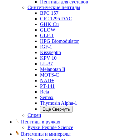
Пептиды для суставов
Синтетические пептиды
BPC 157
CJC 1295 DAC
GHK-Cu
GLOW
GLP-1
HPG Biomodulator
IGF-1
Kisspeptin
KPV 10
LL-37
Melanotan II
MOTS-C
NAD+
PT-141
Reta
Semax
Thymosin Alpha-1
Ещё
Свернуть
Спреи
Пептиды в ручках
Ручки Peptide Science
Витамины и минералы
Мультивитамины