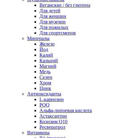
Веганские / без глютена
Для детей
Для женщин
Для мужчин
Для пожилых
Для спортсменов
Минералы
Железо
Йод
Калий
Кальций
Магний
Медь
Селен
Хром
Цинк
Антиоксиданты
L-карнозин
PQQ
Альфа-липоевая кислота
Астаксантин
Коэнзим Q10
Ресвератрол
Витамины