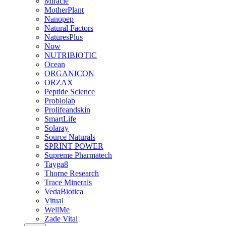
Miracle
MotherPlant
Nanopep
Natural Factors
NaturesPlus
Now
NUTRIBIOTIC
Ocean
ORGANICON
ORZAX
Peptide Science
Probiolab
Prolifeandskin
SmartLife
Solaray
Source Naturals
SPRINT POWER
Supreme Pharmatech
Tayga8
Thorne Research
Trace Minerals
VedaBiotica
Vitual
WellMe
Zade Vital