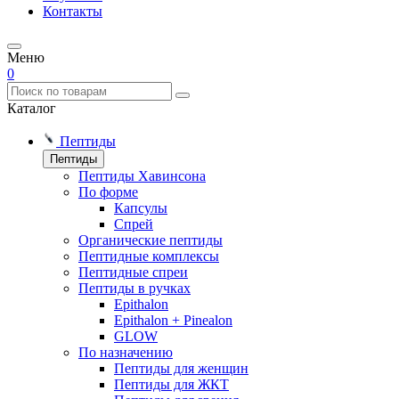
Контакты
Меню
0
Каталог
Пептиды
Пептиды
Пептиды Хавинсона
По форме
Капсулы
Спрей
Органические пептиды
Пептидные комплексы
Пептидные спреи
Пептиды в ручках
Epithalon
Epithalon + Pinealon
GLOW
По назначению
Пептиды для женщин
Пептиды для ЖКТ