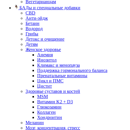
Вегетарианцам
БАДы и специальные добавки
CBD
Анти-эйдж
Бетаин
Водород
Грибы
Детокс и очищение
Детям
Женское здоровье
Анемия
Инозитол
Климакс и менопауза
Поддержка гормонального баланса
Пренатальные витамины
Цикл и ПМС
Цистит
Здоровье суставов и костей
MSM
Витамин K2 + D3
Глюкозамин
Коллаген
Хондроитин
Меланин
Мозг, концентрация, стресс