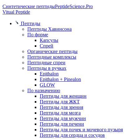
Синтетические пептиды
PeptideScience.Pro
Vitual Peptide
Пептиды
Пептиды Хавинсона
По форме
Капсулы
Спрей
Органические пептиды
Пептидные комплексы
Пептидные спреи
Пептиды в ручках
Epithalon
Epithalon + Pinealon
GLOW
По назначению
Пептиды для женщин
Пептиды для ЖКТ
Пептиды для зрения
Пептиды для мозга
Пептиды для мужчин
Пептиды для печени
Пептиды для почек и мочевого пузыря
Пептиды для сердца и сосудов