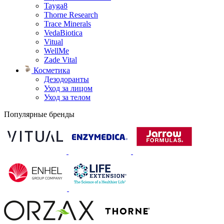
Tayga8
Thorne Research
Trace Minerals
VedaBiotica
Vitual
WellMe
Zade Vital
Косметика
Дезодоранты
Уход за лицом
Уход за телом
Популярные бренды