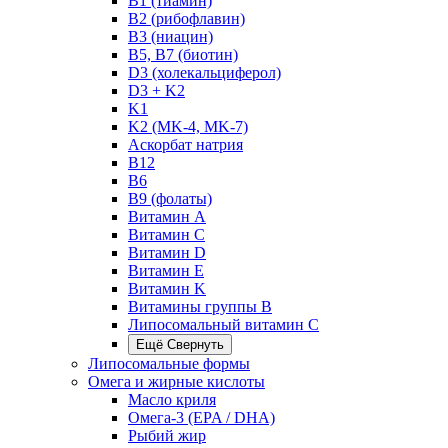
B1 (тиамин)
B2 (рибофлавин)
B3 (ниацин)
B5, B7 (биотин)
D3 (холекальциферол)
D3 + K2
K1
K2 (MK-4, MK-7)
Аскорбат натрия
В12
В6
В9 (фолаты)
Витамин A
Витамин C
Витамин D
Витамин E
Витамин K
Витамины группы B
Липосомальный витамин C
Ещё
Свернуть
Липосомальные формы
Омега и жирные кислоты
Масло криля
Омега-3 (EPA / DHA)
Рыбий жир