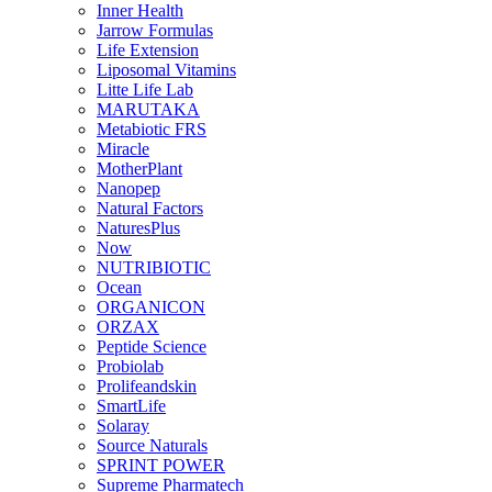
Inner Health
Jarrow Formulas
Life Extension
Liposomal Vitamins
Litte Life Lab
MARUTAKA
Metabiotic FRS
Miracle
MotherPlant
Nanopep
Natural Factors
NaturesPlus
Now
NUTRIBIOTIC
Ocean
ORGANICON
ORZAX
Peptide Science
Probiolab
Prolifeandskin
SmartLife
Solaray
Source Naturals
SPRINT POWER
Supreme Pharmatech