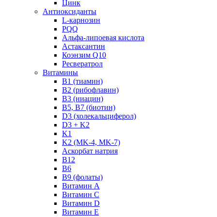
Цинк
Антиоксиданты
L-карнозин
PQQ
Альфа-липоевая кислота
Астаксантин
Коэнзим Q10
Ресвератрол
Витамины
B1 (тиамин)
B2 (рибофлавин)
B3 (ниацин)
B5, B7 (биотин)
D3 (холекальциферол)
D3 + K2
K1
K2 (MK-4, MK-7)
Аскорбат натрия
В12
В6
В9 (фолаты)
Витамин A
Витамин C
Витамин D
Витамин E