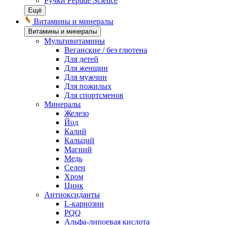
Ручки Peptide Science
Ещё
Витамины и минералы
Витамины и минералы
Мультивитамины
Веганские / без глютена
Для детей
Для женщин
Для мужчин
Для пожилых
Для спортсменов
Минералы
Железо
Йод
Калий
Кальций
Магний
Медь
Селен
Хром
Цинк
Антиоксиданты
L-карнозин
PQQ
Альфа-липоевая кислота