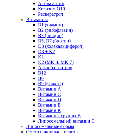
Астаксантин
Коэнзим Q10
Ресвератрол
Витамины
B1 (тиамин)
B2 (рибофлавин)
B3 (ниацин)
B5, B7 (биотин)
D3 (холекальциферол)
D3 + K2
K1
K2 (MK-4, MK-7)
Аскорбат натрия
В12
В6
В9 (фолаты)
Витамин A
Витамин C
Витамин D
Витамин E
Витамин K
Витамины группы B
Липосомальный витамин C
Липосомальные формы
Омега и жирные кислоты