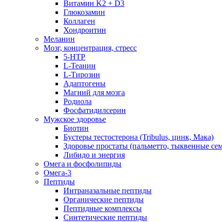
Витамин K2 + D3
Глюкозамин
Коллаген
Хондроитин
Меланин
Мозг, концентрация, стресс
5-HTP
L-Теанин
L-Тирозин
Адаптогены
Магний для мозга
Родиола
Фосфатидилсерин
Мужское здоровье
Биотин
Бустеры тестостерона (Tribulus, цинк, Мака)
Здоровье простаты (пальметто, тыквенные се
Либидо и энергия
Омега и фосфолипиды
Омега-3
Пептиды
Интраназальные пептиды
Органические пептиды
Пептидные комплексы
Синтетические пептиды