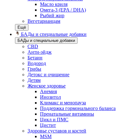
Масло криля
Омега-3 (EPA / DHA)
Рыбий жир
Вегетарианцам
Ещё
БАДы и специальные добавки
БАДы и специальные добавки
CBD
Анти-эйдж
Бетаин
Водород
Грибы
Детокс и очищение
Детям
Женское здоровье
Анемия
Инозитол
Климакс и менопауза
Поддержка гормонального баланса
Пренатальные витамины
Цикл и ПМС
Цистит
Здоровье суставов и костей
MSM