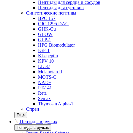
Пептиды для сердца и сосудов
Пептиды для суставов
Синтетические пептиды
BPC 157
CJC 1295 DAC
GHK-Cu
GLOW
GLP-1
HPG Biomodulator
IGF-1
Kisspeptin
KPV 10
LL-37
Melanotan II
MOTS-C
NAD+
PT-141
Reta
Semax
Thymosin Alpha-1
Спреи
Ещё
Пептиды в ручках
Пептиды в ручках