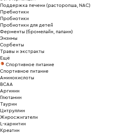
Поддержка печени (расторопша, NAC)
Пребиотики
Пробиотики
Пробиотики для детей
Ферменты (бромелайн, папаин)
Энзимы
Сорбенты
Травы и экстракты
Ещё
Спортивное питание
Спортивное питание
Аминокислоты
BCAA
Аргинин
Глютамин
Таурин
Цитруллин
Жиросжигатели
L-карнитин
Креатин