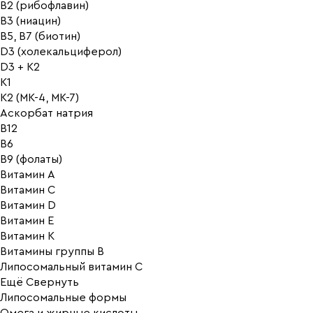
B2 (рибофлавин)
B3 (ниацин)
B5, B7 (биотин)
D3 (холекальциферол)
D3 + K2
K1
K2 (MK-4, MK-7)
Аскорбат натрия
В12
В6
В9 (фолаты)
Витамин A
Витамин C
Витамин D
Витамин E
Витамин K
Витамины группы B
Липосомальный витамин C
Ещё
Свернуть
Липосомальные формы