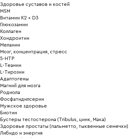
Здоровье суставов и костей
MSM
Витамин K2 + D3
Глюкозамин
Коллаген
Хондроитин
Меланин
Мозг, концентрация, стресс
5-HTP
L-Теанин
L-Тирозин
Адаптогены
Магний для мозга
Родиола
Фосфатидилсерин
Мужское здоровье
Биотин
Бустеры тестостерона (Tribulus, цинк, Мака)
Здоровье простаты (пальметто, тыквенные семечки)
Либидо и энергия