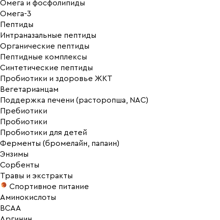
Омега и фосфолипиды
Омега-3
Пептиды
Интраназальные пептиды
Органические пептиды
Пептидные комплексы
Синтетические пептиды
Пробиотики и здоровье ЖКТ
Вегетарианцам
Поддержка печени (расторопша, NAC)
Пребиотики
Пробиотики
Пробиотики для детей
Ферменты (бромелайн, папаин)
Энзимы
Сорбенты
Травы и экстракты
Спортивное питание
Аминокислоты
BCAA
Аргинин