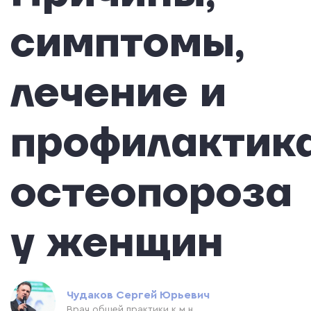
симптомы,
лечение и
профилактик
остеопороза
у женщин
Чудаков Сергей Юрьевич
Врач общей практики,к.м.н.