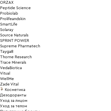
ORZAX
Peptide Science
Probiolab
Prolifeandskin
SmartLife
Solaray
Source Naturals
SPRINT POWER
Supreme Pharmatech
Tayga8
Thorne Research
Trace Minerals
VedaBiotica
Vitual
WellMe
Zade Vital
Косметика
Дезодоранты
Уход за лицом
Уход за телом