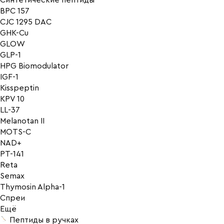
Синтетические пептиды
BPC 157
CJC 1295 DAC
GHK-Cu
GLOW
GLP-1
HPG Biomodulator
IGF-1
Kisspeptin
KPV 10
LL-37
Melanotan II
MOTS-C
NAD+
PT-141
Reta
Semax
Thymosin Alpha-1
Спреи
Ещё
Пептиды в ручках