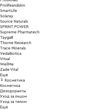
Probiolab
Prolifeandskin
SmartLife
Solaray
Source Naturals
SPRINT POWER
Supreme Pharmatech
Tayga8
Thorne Research
Trace Minerals
VedaBiotica
Vitual
WellMe
Zade Vital
Ещё
Косметика
Косметика
Дезодоранты
Уход за лицом
Уход за телом
Ещё