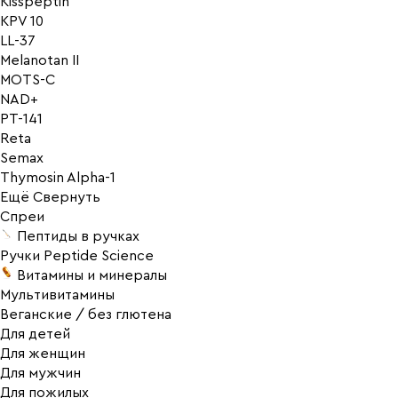
Kisspeptin
KPV 10
LL-37
Melanotan II
MOTS-C
NAD+
PT-141
Reta
Semax
Thymosin Alpha-1
Ещё
Свернуть
Спреи
Пептиды в ручках
Ручки Peptide Science
Витамины и минералы
Мультивитамины
Веганские / без глютена
Для детей
Для женщин
Для мужчин
Для пожилых