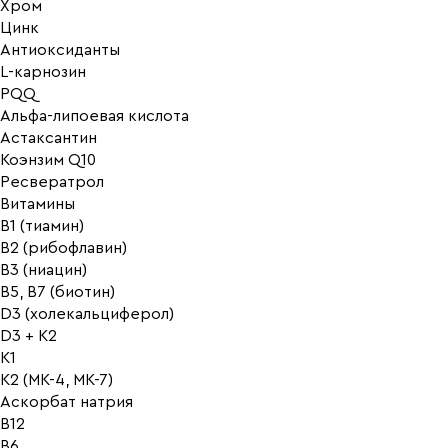
Хром
Цинк
Антиоксиданты
L-карнозин
PQQ
Альфа-липоевая кислота
Астаксантин
Коэнзим Q10
Ресвератрол
Витамины
B1 (тиамин)
B2 (рибофлавин)
B3 (ниацин)
B5, B7 (биотин)
D3 (холекальциферол)
D3 + K2
K1
K2 (MK-4, MK-7)
Аскорбат натрия
В12
В6