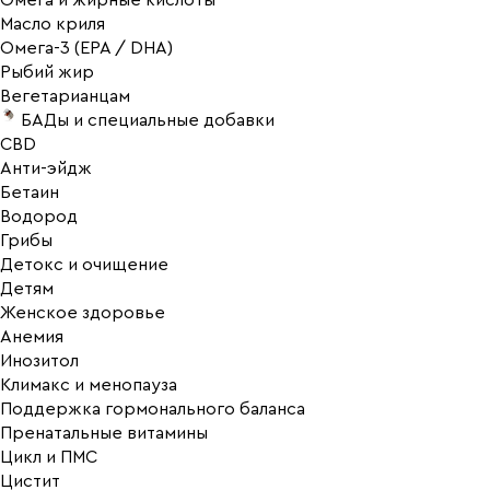
Омега и жирные кислоты
Масло криля
Омега-3 (EPA / DHA)
Рыбий жир
Вегетарианцам
БАДы и специальные добавки
CBD
Анти-эйдж
Бетаин
Водород
Грибы
Детокс и очищение
Детям
Женское здоровье
Анемия
Инозитол
Климакс и менопауза
Поддержка гормонального баланса
Пренатальные витамины
Цикл и ПМС
Цистит