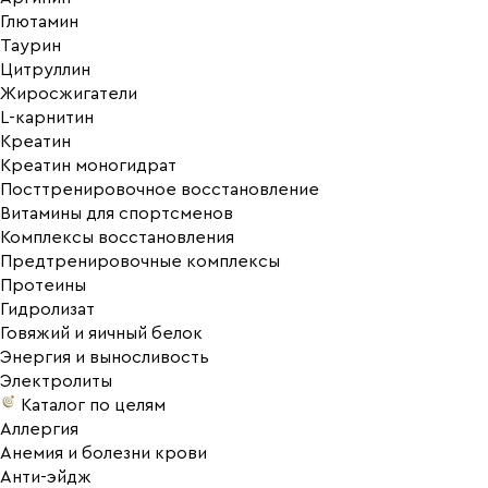
Глютамин
Таурин
Цитруллин
Жиросжигатели
L-карнитин
Креатин
Креатин моногидрат
Посттренировочное восстановление
Витамины для спортсменов
Комплексы восстановления
Предтренировочные комплексы
Протеины
Гидролизат
Говяжий и яичный белок
Энергия и выносливость
Электролиты
Каталог по целям
Аллергия
Анемия и болезни крови
Анти-эйдж