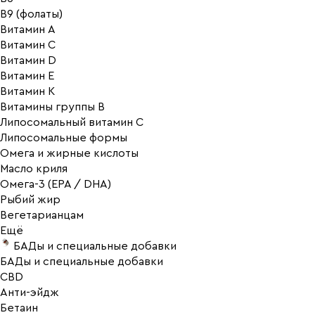
В9 (фолаты)
Витамин A
Витамин C
Витамин D
Витамин E
Витамин K
Витамины группы B
Липосомальный витамин C
Липосомальные формы
Омега и жирные кислоты
Масло криля
Омега-3 (EPA / DHA)
Рыбий жир
Вегетарианцам
Ещё
БАДы и специальные добавки
БАДы и специальные добавки
CBD
Анти-эйдж
Бетаин