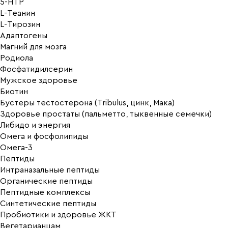
5-HTP
L-Теанин
L-Тирозин
Адаптогены
Магний для мозга
Родиола
Фосфатидилсерин
Мужское здоровье
Биотин
Бустеры тестостерона (Tribulus, цинк, Мака)
Здоровье простаты (пальметто, тыквенные семечки)
Либидо и энергия
Омега и фосфолипиды
Омега-3
Пептиды
Интраназальные пептиды
Органические пептиды
Пептидные комплексы
Синтетические пептиды
Пробиотики и здоровье ЖКТ
Вегетарианцам