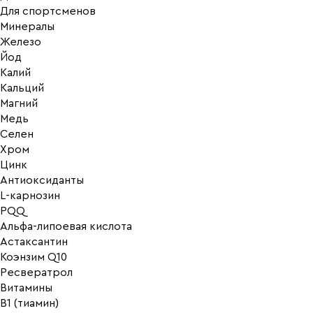
Для спортсменов
Минералы
Железо
Йод
Калий
Кальций
Магний
Медь
Селен
Хром
Цинк
Антиоксиданты
L-карнозин
PQQ
Альфа-липоевая кислота
Астаксантин
Коэнзим Q10
Ресвератрол
Витамины
B1 (тиамин)