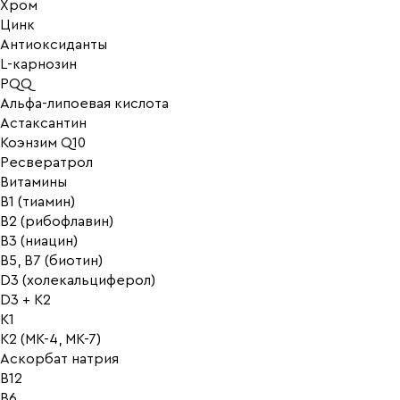
Хром
Цинк
Антиоксиданты
L-карнозин
PQQ
Альфа-липоевая кислота
Астаксантин
Коэнзим Q10
Ресвератрол
Витамины
B1 (тиамин)
B2 (рибофлавин)
B3 (ниацин)
B5, B7 (биотин)
D3 (холекальциферол)
D3 + K2
K1
K2 (MK-4, MK-7)
Аскорбат натрия
В12
В6