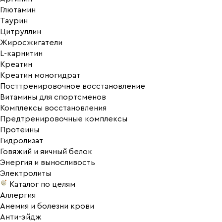
Глютамин
Таурин
Цитруллин
Жиросжигатели
L-карнитин
Креатин
Креатин моногидрат
Посттренировочное восстановление
Витамины для спортсменов
Комплексы восстановления
Предтренировочные комплексы
Протеины
Гидролизат
Говяжий и яичный белок
Энергия и выносливость
Электролиты
Каталог по целям
Аллергия
Анемия и болезни крови
Анти-эйдж