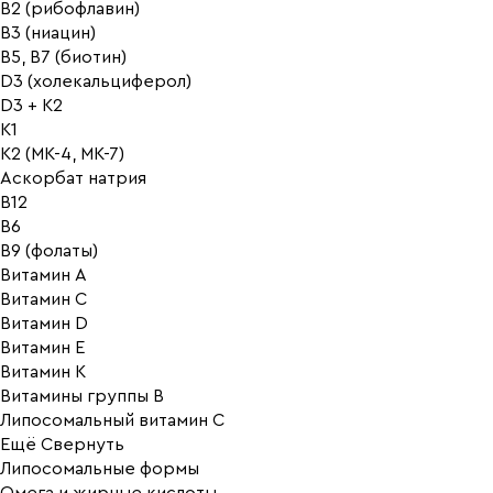
B2 (рибофлавин)
B3 (ниацин)
B5, B7 (биотин)
D3 (холекальциферол)
D3 + K2
K1
K2 (MK-4, MK-7)
Аскорбат натрия
В12
В6
В9 (фолаты)
Витамин A
Витамин C
Витамин D
Витамин E
Витамин K
Витамины группы B
Липосомальный витамин C
Ещё
Свернуть
Липосомальные формы