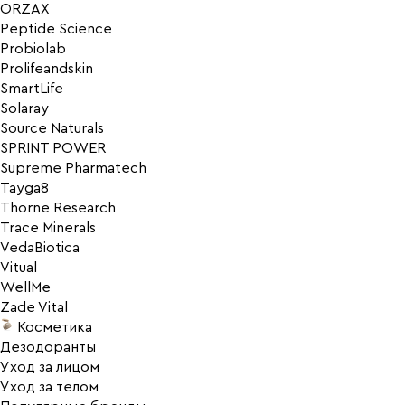
ORZAX
Peptide Science
Probiolab
Prolifeandskin
SmartLife
Solaray
Source Naturals
SPRINT POWER
Supreme Pharmatech
Tayga8
Thorne Research
Trace Minerals
VedaBiotica
Vitual
WellMe
Zade Vital
Косметика
Дезодоранты
Уход за лицом
Уход за телом