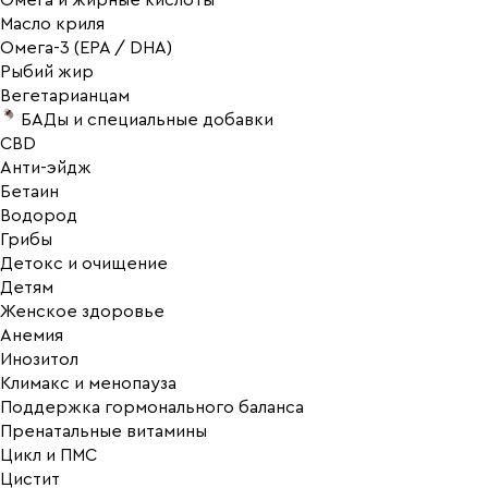
Омега и жирные кислоты
Масло криля
Омега-3 (EPA / DHA)
Рыбий жир
Вегетарианцам
БАДы и специальные добавки
CBD
Анти-эйдж
Бетаин
Водород
Грибы
Детокс и очищение
Детям
Женское здоровье
Анемия
Инозитол
Климакс и менопауза
Поддержка гормонального баланса
Пренатальные витамины
Цикл и ПМС
Цистит