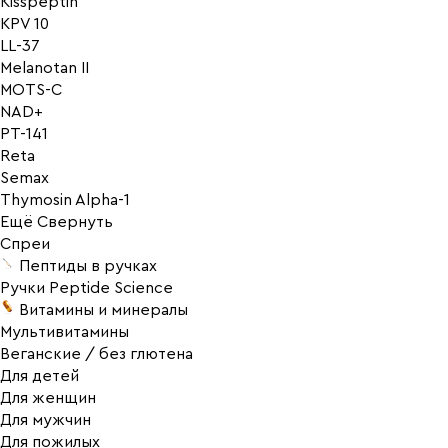
Kisspeptin
KPV 10
LL-37
Melanotan II
MOTS-C
NAD+
PT-141
Reta
Semax
Thymosin Alpha-1
Ещё
Свернуть
Спреи
Пептиды в ручках
Ручки Peptide Science
Витамины и минералы
Мультивитамины
Веганские / без глютена
Для детей
Для женщин
Для мужчин
Для пожилых