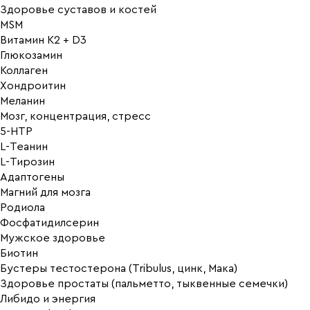
Здоровье суставов и костей
MSM
Витамин K2 + D3
Глюкозамин
Коллаген
Хондроитин
Меланин
Мозг, концентрация, стресс
5-HTP
L-Теанин
L-Тирозин
Адаптогены
Магний для мозга
Родиола
Фосфатидилсерин
Мужское здоровье
Биотин
Бустеры тестостерона (Tribulus, цинк, Мака)
Здоровье простаты (пальметто, тыквенные семечки)
Либидо и энергия