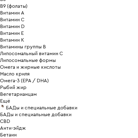
В9 (фолаты)
Витамин A
Витамин C
Витамин D
Витамин E
Витамин K
Витамины группы B
Липосомальный витамин C
Липосомальные формы
Омега и жирные кислоты
Масло криля
Омега-3 (EPA / DHA)
Рыбий жир
Вегетарианцам
Ещё
БАДы и специальные добавки
БАДы и специальные добавки
CBD
Анти-эйдж
Бетаин