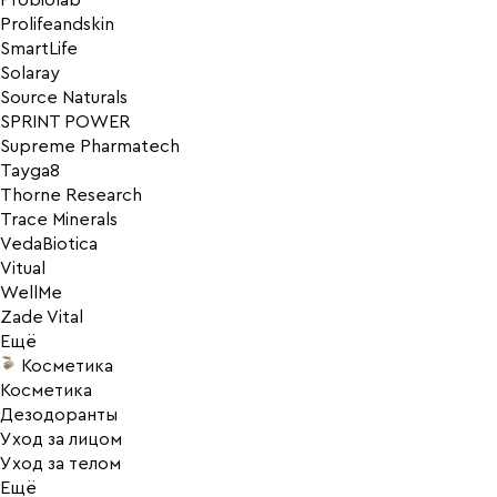
Probiolab
Prolifeandskin
SmartLife
Solaray
Source Naturals
SPRINT POWER
Supreme Pharmatech
Tayga8
Thorne Research
Trace Minerals
VedaBiotica
Vitual
WellMe
Zade Vital
Ещё
Косметика
Косметика
Дезодоранты
Уход за лицом
Уход за телом
Ещё