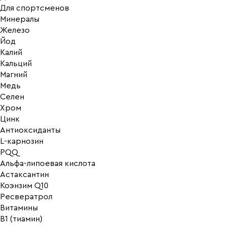
Для спортсменов
Минералы
Железо
Йод
Калий
Кальций
Магний
Медь
Селен
Хром
Цинк
Антиоксиданты
L-карнозин
PQQ
Альфа-липоевая кислота
Астаксантин
Коэнзим Q10
Ресвератрол
Витамины
B1 (тиамин)