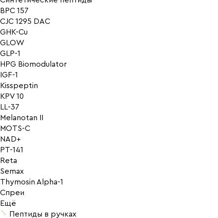
Синтетические пептиды
BPC 157
CJC 1295 DAC
GHK-Cu
GLOW
GLP-1
HPG Biomodulator
IGF-1
Kisspeptin
KPV 10
LL-37
Melanotan II
MOTS-C
NAD+
PT-141
Reta
Semax
Thymosin Alpha-1
Спреи
Ещё
Пептиды в ручках