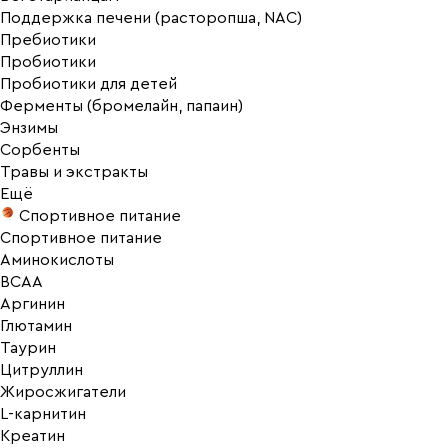
Поддержка печени (расторопша, NAC)
Пребиотики
Пробиотики
Пробиотики для детей
Ферменты (бромелайн, папаин)
Энзимы
Сорбенты
Травы и экстракты
Ещё
Спортивное питание
Спортивное питание
Аминокислоты
BCAA
Аргинин
Глютамин
Таурин
Цитруллин
Жиросжигатели
L-карнитин
Креатин