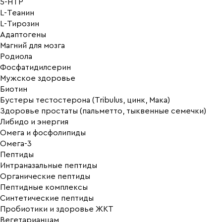
5-HTP
L-Теанин
L-Тирозин
Адаптогены
Магний для мозга
Родиола
Фосфатидилсерин
Мужское здоровье
Биотин
Бустеры тестостерона (Tribulus, цинк, Мака)
Здоровье простаты (пальметто, тыквенные семечки)
Либидо и энергия
Омега и фосфолипиды
Омега-3
Пептиды
Интраназальные пептиды
Органические пептиды
Пептидные комплексы
Синтетические пептиды
Пробиотики и здоровье ЖКТ
Вегетарианцам