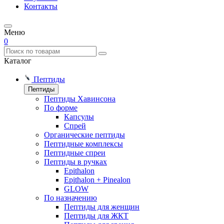
Контакты
Меню
0
Каталог
Пептиды
Пептиды
Пептиды Хавинсона
По форме
Капсулы
Спрей
Органические пептиды
Пептидные комплексы
Пептидные спреи
Пептиды в ручках
Epithalon
Epithalon + Pinealon
GLOW
По назначению
Пептиды для женщин
Пептиды для ЖКТ