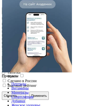
Для детей
Активное вещество
S-аденозил-L-метионин
(SAMe)
Бетаин
Глутаминовая кислота
Папайя
Пепсин
Пептиды желудка
Пептиды печени
Хитозан
Форма выпуска
Веганские капсулы
Капсулы
Таблетки
Продукты
Флакон
Сделано в России
Пептиды
Высокий рейтинг
Витамины
Минералы
Сбросить
Применить
Спортсменам
Добавки
Женское здоровье