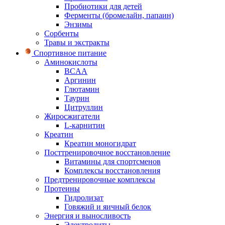
Пробиотики для детей
Ферменты (бромелайн, папаин)
Энзимы
Сорбенты
Травы и экстракты
Спортивное питание
Аминокислоты
BCAA
Аргинин
Глютамин
Таурин
Цитруллин
Жиросжигатели
L-карнитин
Креатин
Креатин моногидрат
Посттренировочное восстановление
Витамины для спортсменов
Комплексы восстановления
Предтренировочные комплексы
Протеины
Гидролизат
Говяжий и яичный белок
Энергия и выносливость
Электролиты