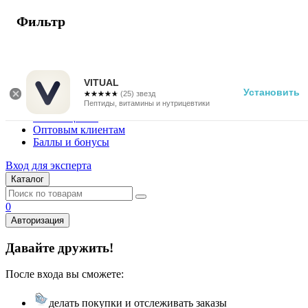
Фильтр
г. Москва
Vitual Peptide
+7 (800) 101-13-25
VITUAL
Установить
☆☆☆☆☆
★★★★★
(25) звезд
Специалистам
Пептиды, витамины и нутрицевтики
Поставщикам
Оптовым клиентам
Баллы и бонусы
Вход для эксперта
Каталог
0
Авторизация
Давайте дружить!
После входа вы сможете:
делать покупки и отслеживать заказы