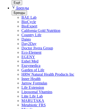
Ещё
Бренды
Бренды
BAE Lab
BioCycle
BioExpert
California Gold Nutrition
Country Life
Daigo
Day2Day
Doctor Jivera Group
Eco-Element
EGENY
Enhel Med
Enzymedica
Garden of Life
HRW Natural Health Products Inc
Inner Health
Jarrow Formulas
Life Extension
Liposomal Vitamins
Litte Life Lab
MARUTAKA
Metabiotic FRS