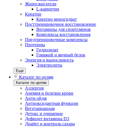
Жиросжигатели
L-карнитин
Креатин
Креатин моногидрат
Посттренировочное восстановление
Витамины для спортсменов
Комплексы восстановления
Предтренировочные комплексы
Протеины
Гидролизат
Говяжий и яичный белок
Энергия и выносливость
Электролиты
Ещё
Каталог по целям
Каталог по целям
Аллергия
Анемия и болезни крови
Анти-эйдж
Антиоксидантная функция
Вегетарианцам
Детокс и очищение
Дефицит витамина D3
Диабет и контроль сахара