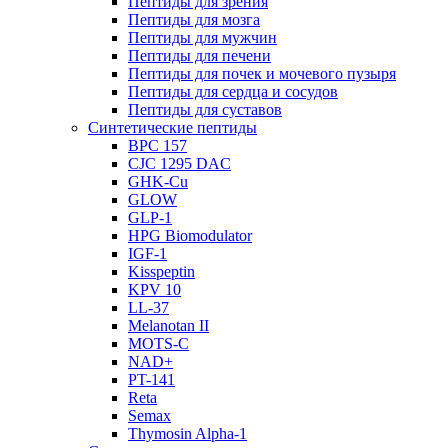
Пептиды для зрения
Пептиды для мозга
Пептиды для мужчин
Пептиды для печени
Пептиды для почек и мочевого пузыря
Пептиды для сердца и сосудов
Пептиды для суставов
Синтетические пептиды
BPC 157
CJC 1295 DAC
GHK-Cu
GLOW
GLP-1
HPG Biomodulator
IGF-1
Kisspeptin
KPV 10
LL-37
Melanotan II
MOTS-C
NAD+
PT-141
Reta
Semax
Thymosin Alpha-1