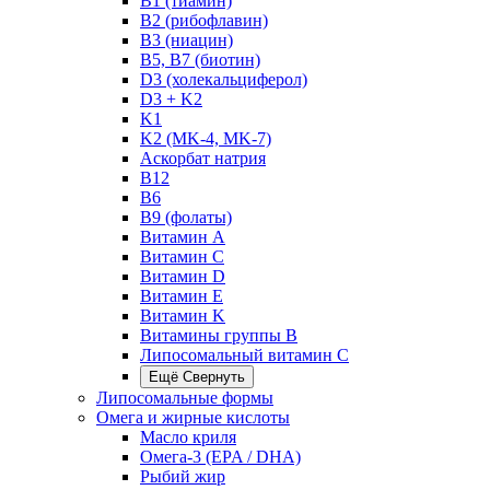
B1 (тиамин)
B2 (рибофлавин)
B3 (ниацин)
B5, B7 (биотин)
D3 (холекальциферол)
D3 + K2
K1
K2 (MK-4, MK-7)
Аскорбат натрия
В12
В6
В9 (фолаты)
Витамин A
Витамин C
Витамин D
Витамин E
Витамин K
Витамины группы B
Липосомальный витамин C
Ещё
Свернуть
Липосомальные формы
Омега и жирные кислоты
Масло криля
Омега-3 (EPA / DHA)
Рыбий жир