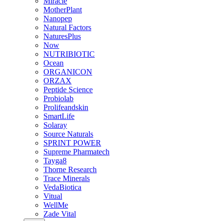
Miracle
MotherPlant
Nanopep
Natural Factors
NaturesPlus
Now
NUTRIBIOTIC
Ocean
ORGANICON
ORZAX
Peptide Science
Probiolab
Prolifeandskin
SmartLife
Solaray
Source Naturals
SPRINT POWER
Supreme Pharmatech
Tayga8
Thorne Research
Trace Minerals
VedaBiotica
Vitual
WellMe
Zade Vital