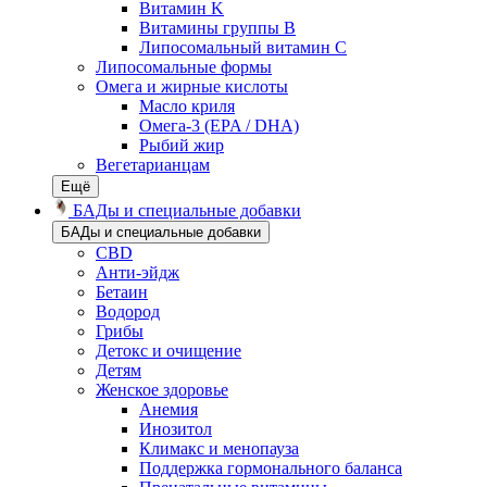
Витамин K
Витамины группы B
Липосомальный витамин C
Липосомальные формы
Омега и жирные кислоты
Масло криля
Омега-3 (EPA / DHA)
Рыбий жир
Вегетарианцам
Ещё
БАДы и специальные добавки
БАДы и специальные добавки
CBD
Анти-эйдж
Бетаин
Водород
Грибы
Детокс и очищение
Детям
Женское здоровье
Анемия
Инозитол
Климакс и менопауза
Поддержка гормонального баланса