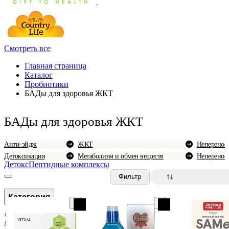
Смотреть все
Главная страница
Каталог
Пробиотики
БАДы для здоровья ЖКТ
БАДы для здоровья ЖКТ
Анти-эйдж
ЖКТ
Неперенос
Детоксикация
Метаболизм и обмен веществ
Неперенос
Детокс
Пептидные комплексы
0
Фильтр
Категория
Аллергия
Анемия и болезни крови
По популярн