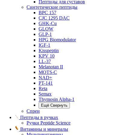
Пептиды для суставов
Синтетические пептиды
BPC 157
CJC 1295 DAC
GHK-Cu
GLOW
GLP-1
HPG Biomodulator
IGF-1
Kisspeptin
KPV 10
LL-37
Melanotan II
MOTS-C
NAD+
PT-141
Reta
Semax
Thymosin Alpha-1
Ещё
Свернуть
Спреи
Пептиды в ручках
Ручки Peptide Science
Витамины и минералы
Мультивитамины