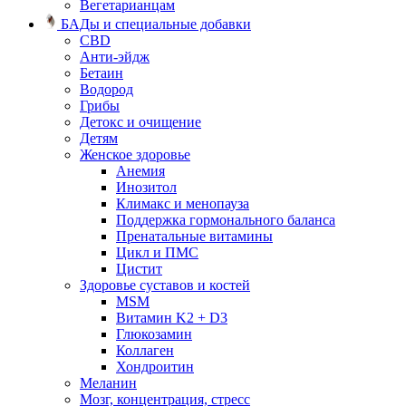
Вегетарианцам
БАДы и специальные добавки
CBD
Анти-эйдж
Бетаин
Водород
Грибы
Детокс и очищение
Детям
Женское здоровье
Анемия
Инозитол
Климакс и менопауза
Поддержка гормонального баланса
Пренатальные витамины
Цикл и ПМС
Цистит
Здоровье суставов и костей
MSM
Витамин K2 + D3
Глюкозамин
Коллаген
Хондроитин
Меланин
Мозг, концентрация, стресс