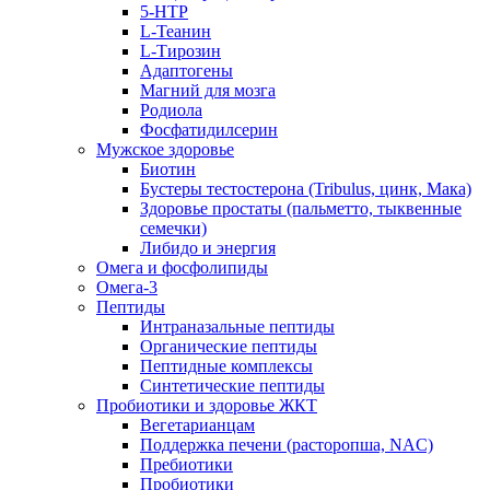
5-HTP
L-Теанин
L-Тирозин
Адаптогены
Магний для мозга
Родиола
Фосфатидилсерин
Мужское здоровье
Биотин
Бустеры тестостерона (Tribulus, цинк, Мака)
Здоровье простаты (пальметто, тыквенные
семечки)
Либидо и энергия
Омега и фосфолипиды
Омега-3
Пептиды
Интраназальные пептиды
Органические пептиды
Пептидные комплексы
Синтетические пептиды
Пробиотики и здоровье ЖКТ
Вегетарианцам
Поддержка печени (расторопша, NAC)
Пребиотики
Пробиотики