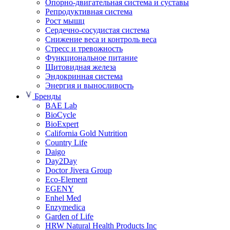
Опорно-двигательная система и суставы
Репродуктивная система
Рост мышц
Сердечно-сосудистая система
Снижение веса и контроль веса
Стресс и тревожность
Функциональное питание
Щитовидная железа
Эндокринная система
Энергия и выносливость
Бренды
BAE Lab
BioCycle
BioExpert
California Gold Nutrition
Country Life
Daigo
Day2Day
Doctor Jivera Group
Eco-Element
EGENY
Enhel Med
Enzymedica
Garden of Life
HRW Natural Health Products Inc