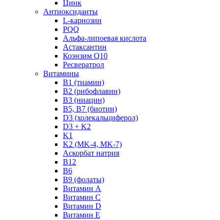
Цинк
Антиоксиданты
L-карнозин
PQQ
Альфа-липоевая кислота
Астаксантин
Коэнзим Q10
Ресвератрол
Витамины
B1 (тиамин)
B2 (рибофлавин)
B3 (ниацин)
B5, B7 (биотин)
D3 (холекальциферол)
D3 + K2
K1
K2 (MK-4, MK-7)
Аскорбат натрия
В12
В6
В9 (фолаты)
Витамин A
Витамин C
Витамин D
Витамин E