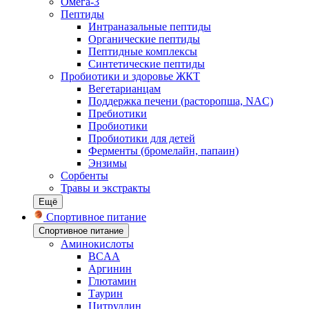
Омега-3
Пептиды
Интраназальные пептиды
Органические пептиды
Пептидные комплексы
Синтетические пептиды
Пробиотики и здоровье ЖКТ
Вегетарианцам
Поддержка печени (расторопша, NAC)
Пребиотики
Пробиотики
Пробиотики для детей
Ферменты (бромелайн, папаин)
Энзимы
Сорбенты
Травы и экстракты
Ещё
Спортивное питание
Спортивное питание
Аминокислоты
BCAA
Аргинин
Глютамин
Таурин
Цитруллин