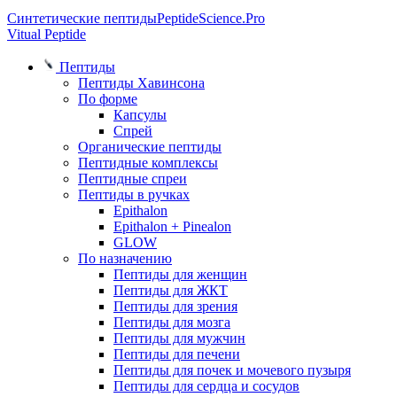
Синтетические пептиды
PeptideScience.Pro
Vitual Peptide
Пептиды
Пептиды Хавинсона
По форме
Капсулы
Спрей
Органические пептиды
Пептидные комплексы
Пептидные спреи
Пептиды в ручках
Epithalon
Epithalon + Pinealon
GLOW
По назначению
Пептиды для женщин
Пептиды для ЖКТ
Пептиды для зрения
Пептиды для мозга
Пептиды для мужчин
Пептиды для печени
Пептиды для почек и мочевого пузыря
Пептиды для сердца и сосудов