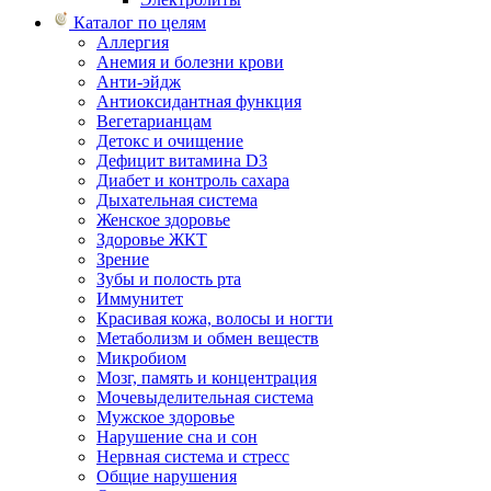
Каталог по целям
Аллергия
Анемия и болезни крови
Анти-эйдж
Антиоксидантная функция
Вегетарианцам
Детокс и очищение
Дефицит витамина D3
Диабет и контроль сахара
Дыхательная система
Женское здоровье
Здоровье ЖКТ
Зрение
Зубы и полость рта
Иммунитет
Красивая кожа, волосы и ногти
Метаболизм и обмен веществ
Микробиом
Мозг, память и концентрация
Мочевыделительная система
Мужское здоровье
Нарушение сна и сон
Нервная система и стресс
Общие нарушения