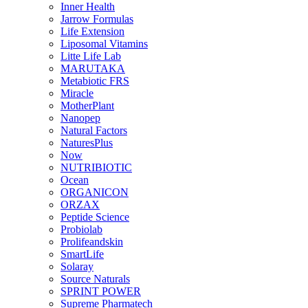
Inner Health
Jarrow Formulas
Life Extension
Liposomal Vitamins
Litte Life Lab
MARUTAKA
Metabiotic FRS
Miracle
MotherPlant
Nanopep
Natural Factors
NaturesPlus
Now
NUTRIBIOTIC
Ocean
ORGANICON
ORZAX
Peptide Science
Probiolab
Prolifeandskin
SmartLife
Solaray
Source Naturals
SPRINT POWER
Supreme Pharmatech