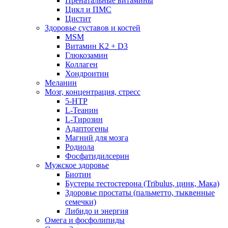
Пренатальные витамины
Цикл и ПМС
Цистит
Здоровье суставов и костей
MSM
Витамин K2 + D3
Глюкозамин
Коллаген
Хондроитин
Меланин
Мозг, концентрация, стресс
5-HTP
L-Теанин
L-Тирозин
Адаптогены
Магний для мозга
Родиола
Фосфатидилсерин
Мужское здоровье
Биотин
Бустеры тестостерона (Tribulus, цинк, Мака)
Здоровье простаты (пальметто, тыквенные
семечки)
Либидо и энергия
Омега и фосфолипиды