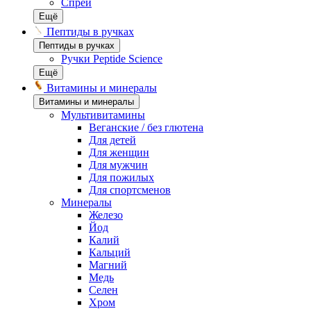
Спреи
Ещё
Пептиды в ручках
Пептиды в ручках
Ручки Peptide Science
Ещё
Витамины и минералы
Витамины и минералы
Мультивитамины
Веганские / без глютена
Для детей
Для женщин
Для мужчин
Для пожилых
Для спортсменов
Минералы
Железо
Йод
Калий
Кальций
Магний
Медь
Селен
Хром