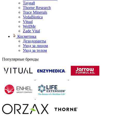
Tayga8
Thorne Research
Trace Minerals
VedaBiotica
Vitual
WellMe
Zade Vital
Косметика
Дезодоранты
Уход за лицом
Уход за телом
Популярные бренды