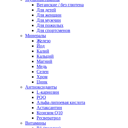
Веганские / без глютена
Для детей
Для женщин
Для мужчин
Для пожилых
Для спортсменов
Минералы
Железо
Йод
Калий
Кальций
Магний
Медь
Селен
Хром
Цинк
Антиоксиданты
L-карнозин
PQQ
Альфа-липоевая кислота
Астаксантин
Коэнзим Q10
Ресвератрол
Витамины