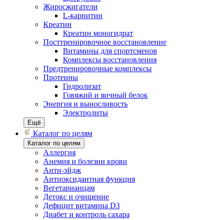
Жиросжигатели
L-карнитин
Креатин
Креатин моногидрат
Посттренировочное восстановление
Витамины для спортсменов
Комплексы восстановления
Предтренировочные комплексы
Протеины
Гидролизат
Говяжий и яичный белок
Энергия и выносливость
Электролиты
Ещё
Каталог по целям
Каталог по целям
Аллергия
Анемия и болезни крови
Анти-эйдж
Антиоксидантная функция
Вегетарианцам
Детокс и очищение
Дефицит витамина D3
Диабет и контроль сахара