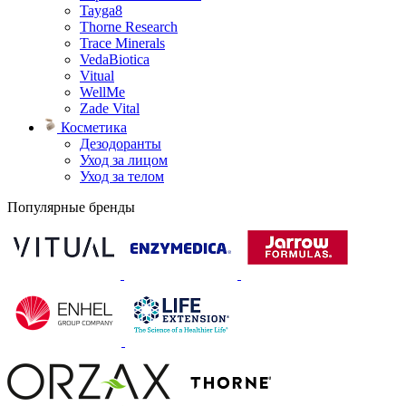
Tayga8
Thorne Research
Trace Minerals
VedaBiotica
Vitual
WellMe
Zade Vital
Косметика
Дезодоранты
Уход за лицом
Уход за телом
Популярные бренды