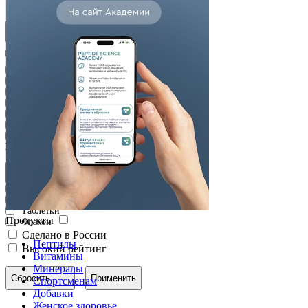
Для детей
Активное вещество
S-аденозил-L-метионин
(SAMe)
Бетаин
Глутаминовая кислота
Папайя
Пепсин
Пептиды желудка
Пептиды печени
Хитозан
Форма выпуска
Веганские капсулы
Капсулы
Таблетки
Продукты
Флакон
Сделано в России
Пептиды
Высокий рейтинг
Витамины
Минералы
Сбросить
Применить
Спортсменам
Добавки
Женское здоровье