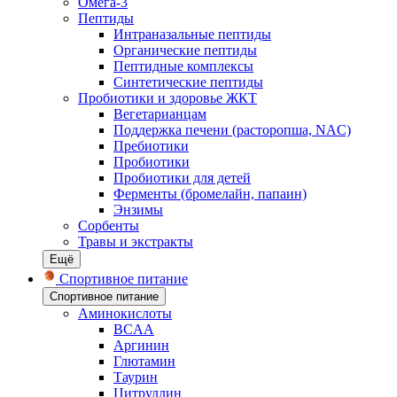
Омега-3
Пептиды
Интраназальные пептиды
Органические пептиды
Пептидные комплексы
Синтетические пептиды
Пробиотики и здоровье ЖКТ
Вегетарианцам
Поддержка печени (расторопша, NAC)
Пребиотики
Пробиотики
Пробиотики для детей
Ферменты (бромелайн, папаин)
Энзимы
Сорбенты
Травы и экстракты
Ещё
Спортивное питание
Спортивное питание
Аминокислоты
BCAA
Аргинин
Глютамин
Таурин
Цитруллин