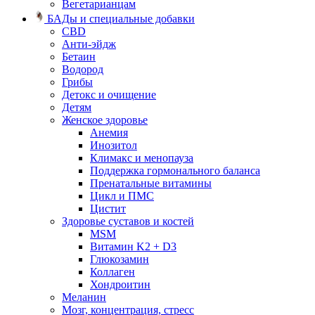
Вегетарианцам
БАДы и специальные добавки
CBD
Анти-эйдж
Бетаин
Водород
Грибы
Детокс и очищение
Детям
Женское здоровье
Анемия
Инозитол
Климакс и менопауза
Поддержка гормонального баланса
Пренатальные витамины
Цикл и ПМС
Цистит
Здоровье суставов и костей
MSM
Витамин K2 + D3
Глюкозамин
Коллаген
Хондроитин
Меланин
Мозг, концентрация, стресс