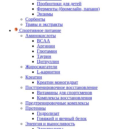
Пробиотики для детей
Ферменты (бромелайн, папаин)
Энзимы
Сорбенты
Травы и экстракты
Спортивное питание
Аминокислоты
BCAA
Аргинин
Глютамин
Таурин
Цитруллин
Жиросжигатели
L-карнитин
Креатин
Креатин моногидрат
Посттренировочное восстановление
Витамины для спортсменов
Комплексы восстановления
Предтренировочные комплексы
Протеины
Гидролизат
Говяжий и яичный белок
Энергия и выносливость
Электролиты