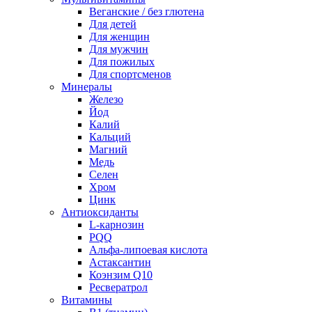
Веганские / без глютена
Для детей
Для женщин
Для мужчин
Для пожилых
Для спортсменов
Минералы
Железо
Йод
Калий
Кальций
Магний
Медь
Селен
Хром
Цинк
Антиоксиданты
L-карнозин
PQQ
Альфа-липоевая кислота
Астаксантин
Коэнзим Q10
Ресвератрол
Витамины