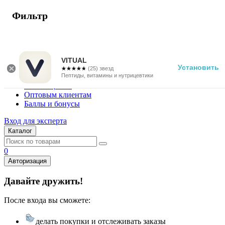
Фильтр
г. Москва
Vitual Peptide
+7 (800) 101-13-25
VITUAL
Установить
☆☆☆☆☆
★★★★★
(25) звезд
Специалистам
Пептиды, витамины и нутрицевтики
Поставщикам
Оптовым клиентам
Баллы и бонусы
Вход для эксперта
Каталог
0
Авторизация
Давайте дружить!
После входа вы сможете:
делать покупки и отслеживать заказы