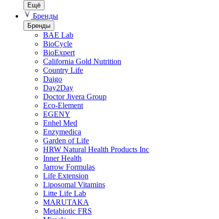
Ещё
Бренды
Бренды
BAE Lab
BioCycle
BioExpert
California Gold Nutrition
Country Life
Daigo
Day2Day
Doctor Jivera Group
Eco-Element
EGENY
Enhel Med
Enzymedica
Garden of Life
HRW Natural Health Products Inc
Inner Health
Jarrow Formulas
Life Extension
Liposomal Vitamins
Litte Life Lab
MARUTAKA
Metabiotic FRS