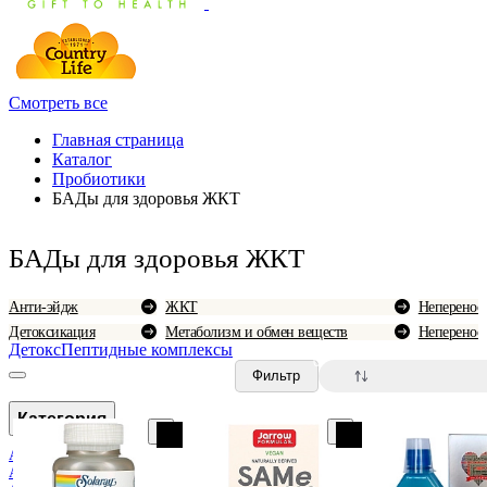
Смотреть все
Главная страница
Каталог
Пробиотики
БАДы для здоровья ЖКТ
БАДы для здоровья ЖКТ
Анти-эйдж
ЖКТ
Неперенос
Детоксикация
Метаболизм и обмен веществ
Неперенос
Детокс
Пептидные комплексы
0
Фильтр
Категория
Аллергия
Анемия и болезни крови
По популярн