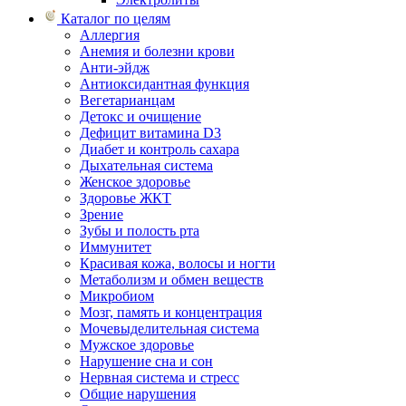
Каталог по целям
Аллергия
Анемия и болезни крови
Анти-эйдж
Антиоксидантная функция
Вегетарианцам
Детокс и очищение
Дефицит витамина D3
Диабет и контроль сахара
Дыхательная система
Женское здоровье
Здоровье ЖКТ
Зрение
Зубы и полость рта
Иммунитет
Красивая кожа, волосы и ногти
Метаболизм и обмен веществ
Микробиом
Мозг, память и концентрация
Мочевыделительная система
Мужское здоровье
Нарушение сна и сон
Нервная система и стресс
Общие нарушения