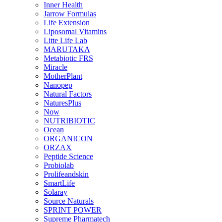
Inner Health
Jarrow Formulas
Life Extension
Liposomal Vitamins
Litte Life Lab
MARUTAKA
Metabiotic FRS
Miracle
MotherPlant
Nanopep
Natural Factors
NaturesPlus
Now
NUTRIBIOTIC
Ocean
ORGANICON
ORZAX
Peptide Science
Probiolab
Prolifeandskin
SmartLife
Solaray
Source Naturals
SPRINT POWER
Supreme Pharmatech