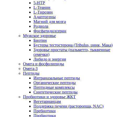
5-HTP
L-Теанин
L-Тирозин
Адаптогены
Магний для мозга
Родиола
Фосфатидилсерин
Мужское здоровье
Биотин
Бустеры тестостерона (Tribulus, цинк, Мака)
Здоровье простаты (пальметто, тыквенные
семечки)
Либидо и энергия
Омега и фосфолипиды
Омега-3
Пептиды
Интраназальные пептиды
Органические пептиды
Пептидные комплексы
Синтетические пептиды
Пробиотики и здоровье ЖКТ
Вегетарианцам
Поддержка печени (расторопша, NAC)
Пребиотики
Пробиотики