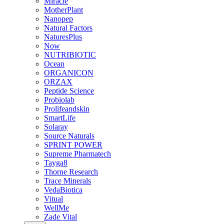
Miracle
MotherPlant
Nanopep
Natural Factors
NaturesPlus
Now
NUTRIBIOTIC
Ocean
ORGANICON
ORZAX
Peptide Science
Probiolab
Prolifeandskin
SmartLife
Solaray
Source Naturals
SPRINT POWER
Supreme Pharmatech
Tayga8
Thorne Research
Trace Minerals
VedaBiotica
Vitual
WellMe
Zade Vital