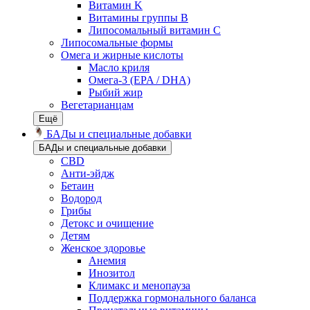
Витамин K
Витамины группы B
Липосомальный витамин C
Липосомальные формы
Омега и жирные кислоты
Масло криля
Омега-3 (EPA / DHA)
Рыбий жир
Вегетарианцам
Ещё
БАДы и специальные добавки
БАДы и специальные добавки
CBD
Анти-эйдж
Бетаин
Водород
Грибы
Детокс и очищение
Детям
Женское здоровье
Анемия
Инозитол
Климакс и менопауза
Поддержка гормонального баланса