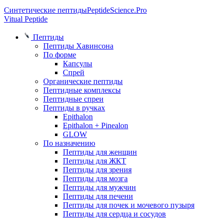
Синтетические пептиды
PeptideScience.Pro
Vitual Peptide
Пептиды
Пептиды Хавинсона
По форме
Капсулы
Спрей
Органические пептиды
Пептидные комплексы
Пептидные спреи
Пептиды в ручках
Epithalon
Epithalon + Pinealon
GLOW
По назначению
Пептиды для женщин
Пептиды для ЖКТ
Пептиды для зрения
Пептиды для мозга
Пептиды для мужчин
Пептиды для печени
Пептиды для почек и мочевого пузыря
Пептиды для сердца и сосудов