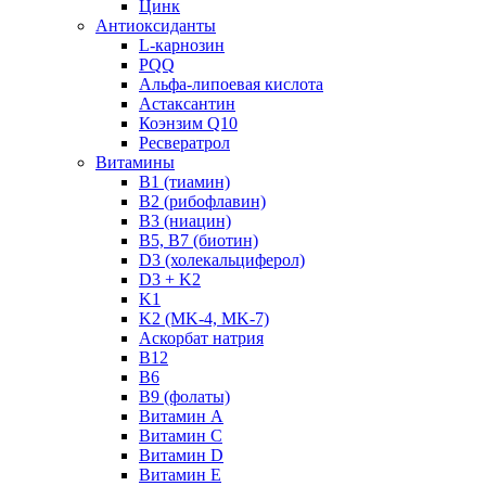
Цинк
Антиоксиданты
L-карнозин
PQQ
Альфа-липоевая кислота
Астаксантин
Коэнзим Q10
Ресвератрол
Витамины
B1 (тиамин)
B2 (рибофлавин)
B3 (ниацин)
B5, B7 (биотин)
D3 (холекальциферол)
D3 + K2
K1
K2 (MK-4, MK-7)
Аскорбат натрия
В12
В6
В9 (фолаты)
Витамин A
Витамин C
Витамин D
Витамин E