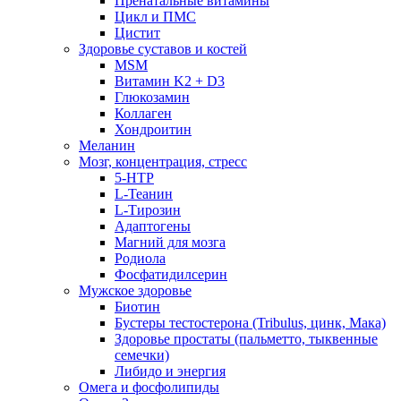
Пренатальные витамины
Цикл и ПМС
Цистит
Здоровье суставов и костей
MSM
Витамин K2 + D3
Глюкозамин
Коллаген
Хондроитин
Меланин
Мозг, концентрация, стресс
5-HTP
L-Теанин
L-Тирозин
Адаптогены
Магний для мозга
Родиола
Фосфатидилсерин
Мужское здоровье
Биотин
Бустеры тестостерона (Tribulus, цинк, Мака)
Здоровье простаты (пальметто, тыквенные
семечки)
Либидо и энергия
Омега и фосфолипиды