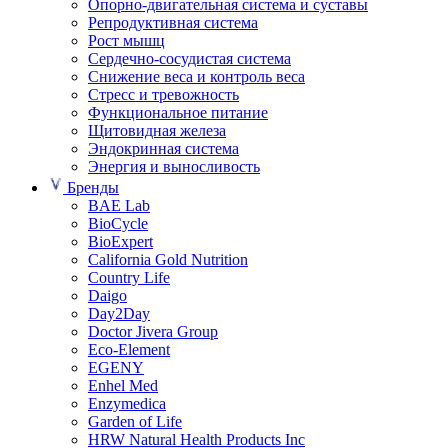
Опорно-двигательная система и суставы
Репродуктивная система
Рост мышц
Сердечно-сосудистая система
Снижение веса и контроль веса
Стресс и тревожность
Функциональное питание
Щитовидная железа
Эндокринная система
Энергия и выносливость
Бренды
BAE Lab
BioCycle
BioExpert
California Gold Nutrition
Country Life
Daigo
Day2Day
Doctor Jivera Group
Eco-Element
EGENY
Enhel Med
Enzymedica
Garden of Life
HRW Natural Health Products Inc