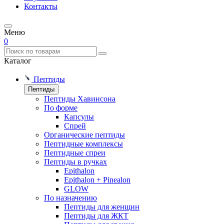
Контакты
Меню
0
Каталог
Пептиды
Пептиды
Пептиды Хавинсона
По форме
Капсулы
Спрей
Органические пептиды
Пептидные комплексы
Пептидные спреи
Пептиды в ручках
Epithalon
Epithalon + Pinealon
GLOW
По назначению
Пептиды для женщин
Пептиды для ЖКТ