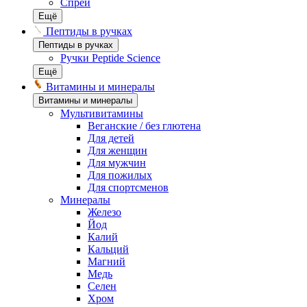
Спреи
Ещё
Пептиды в ручках
Пептиды в ручках
Ручки Peptide Science
Ещё
Витамины и минералы
Витамины и минералы
Мультивитамины
Веганские / без глютена
Для детей
Для женщин
Для мужчин
Для пожилых
Для спортсменов
Минералы
Железо
Йод
Калий
Кальций
Магний
Медь
Селен
Хром