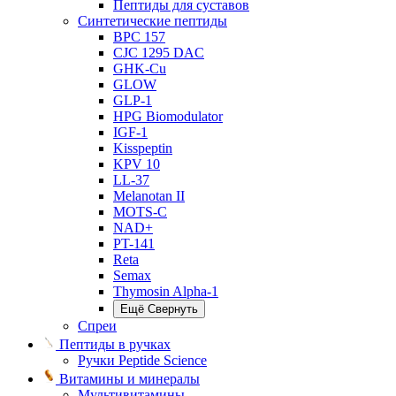
Пептиды для суставов
Синтетические пептиды
BPC 157
CJC 1295 DAC
GHK-Cu
GLOW
GLP-1
HPG Biomodulator
IGF-1
Kisspeptin
KPV 10
LL-37
Melanotan II
MOTS-C
NAD+
PT-141
Reta
Semax
Thymosin Alpha-1
Ещё
Свернуть
Спреи
Пептиды в ручках
Ручки Peptide Science
Витамины и минералы
Мультивитамины