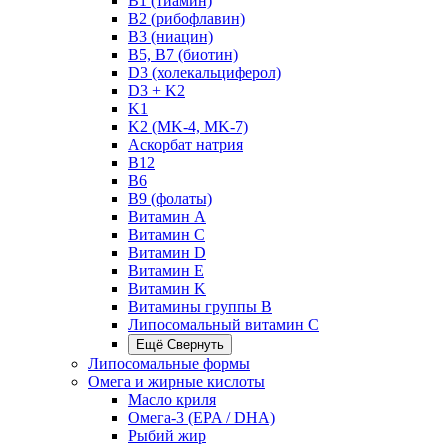
B1 (тиамин)
B2 (рибофлавин)
B3 (ниацин)
B5, B7 (биотин)
D3 (холекальциферол)
D3 + K2
K1
K2 (MK-4, MK-7)
Аскорбат натрия
В12
В6
В9 (фолаты)
Витамин A
Витамин C
Витамин D
Витамин E
Витамин K
Витамины группы B
Липосомальный витамин C
Ещё
Свернуть
Липосомальные формы
Омега и жирные кислоты
Масло криля
Омега-3 (EPA / DHA)
Рыбий жир