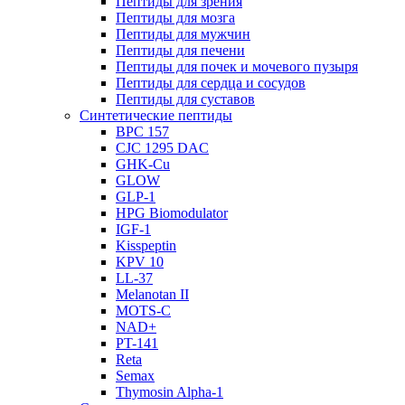
Пептиды для зрения
Пептиды для мозга
Пептиды для мужчин
Пептиды для печени
Пептиды для почек и мочевого пузыря
Пептиды для сердца и сосудов
Пептиды для суставов
Синтетические пептиды
BPC 157
CJC 1295 DAC
GHK-Cu
GLOW
GLP-1
HPG Biomodulator
IGF-1
Kisspeptin
KPV 10
LL-37
Melanotan II
MOTS-C
NAD+
PT-141
Reta
Semax
Thymosin Alpha-1