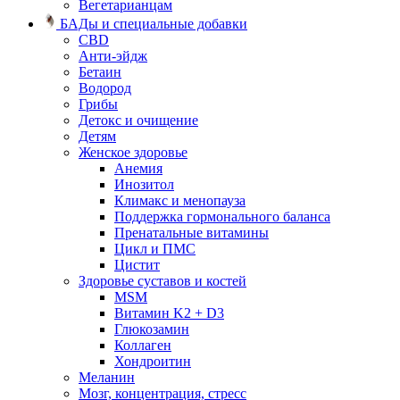
Вегетарианцам
БАДы и специальные добавки
CBD
Анти-эйдж
Бетаин
Водород
Грибы
Детокс и очищение
Детям
Женское здоровье
Анемия
Инозитол
Климакс и менопауза
Поддержка гормонального баланса
Пренатальные витамины
Цикл и ПМС
Цистит
Здоровье суставов и костей
MSM
Витамин K2 + D3
Глюкозамин
Коллаген
Хондроитин
Меланин
Мозг, концентрация, стресс