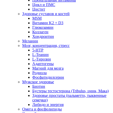
Пренатальные витамины
Цикл и ПМС
Цистит
Здоровье суставов и костей
MSM
Витамин K2 + D3
Глюкозамин
Коллаген
Хондроитин
Меланин
Мозг, концентрация, стресс
5-HTP
L-Теанин
L-Тирозин
Адаптогены
Магний для мозга
Родиола
Фосфатидилсерин
Мужское здоровье
Биотин
Бустеры тестостерона (Tribulus, цинк, Мака)
Здоровье простаты (пальметто, тыквенные
семечки)
Либидо и энергия
Омега и фосфолипиды