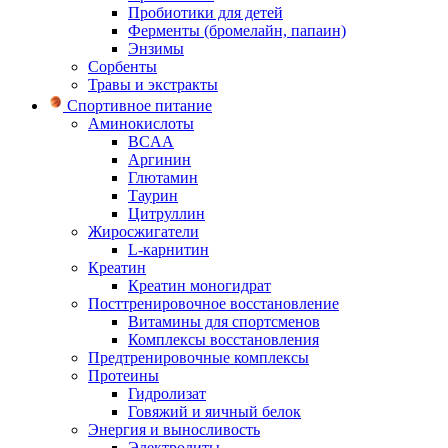
Пробиотики для детей
Ферменты (бромелайн, папаин)
Энзимы
Сорбенты
Травы и экстракты
Спортивное питание
Аминокислоты
BCAA
Аргинин
Глютамин
Таурин
Цитруллин
Жиросжигатели
L-карнитин
Креатин
Креатин моногидрат
Посттренировочное восстановление
Витамины для спортсменов
Комплексы восстановления
Предтренировочные комплексы
Протеины
Гидролизат
Говяжий и яичный белок
Энергия и выносливость
Электролиты