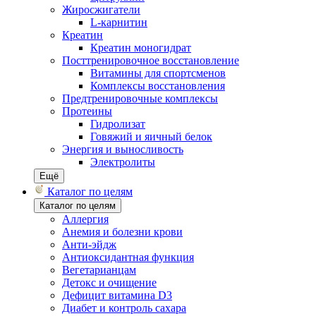
Жиросжигатели
L-карнитин
Креатин
Креатин моногидрат
Посттренировочное восстановление
Витамины для спортсменов
Комплексы восстановления
Предтренировочные комплексы
Протеины
Гидролизат
Говяжий и яичный белок
Энергия и выносливость
Электролиты
Ещё
Каталог по целям
Каталог по целям
Аллергия
Анемия и болезни крови
Анти-эйдж
Антиоксидантная функция
Вегетарианцам
Детокс и очищение
Дефицит витамина D3
Диабет и контроль сахара