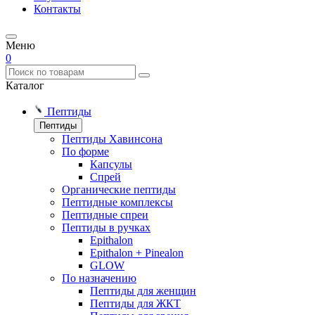
Контакты
Меню
0
Каталог
Пептиды
Пептиды
Пептиды Хавинсона
По форме
Капсулы
Спрей
Органические пептиды
Пептидные комплексы
Пептидные спреи
Пептиды в ручках
Epithalon
Epithalon + Pinealon
GLOW
По назначению
Пептиды для женщин
Пептиды для ЖКТ