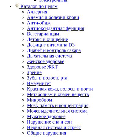
Каталог по целям
Аллергия
Анемия и болезни крови
Анти-эйдж
Антиоксидантная функция
Вегетарианцам
Детокс и очищение
Дефицит витамина D3
Диабет и контроль сахара
Дыхательная система
Женское здоровье
Здоровье ЖКТ
Зрение
Зубы и полость рта
Иммунитет
Красивая кожа, волосы и ногти
Метаболизм и обмен веществ
Микробиом
Мозг, память и концентрация
Мочевыделительная система
Мужское здоровье
Нарушение сна и сон
Нервная система и стресс
Общие нарушения