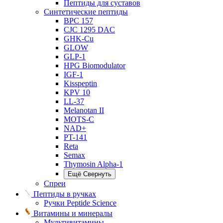
Пептиды для суставов
Синтетические пептиды
BPC 157
CJC 1295 DAC
GHK-Cu
GLOW
GLP-1
HPG Biomodulator
IGF-1
Kisspeptin
KPV 10
LL-37
Melanotan II
MOTS-C
NAD+
PT-141
Reta
Semax
Thymosin Alpha-1
Ещё
Свернуть
Спреи
Пептиды в ручках
Ручки Peptide Science
Витамины и минералы
Мультивитамины