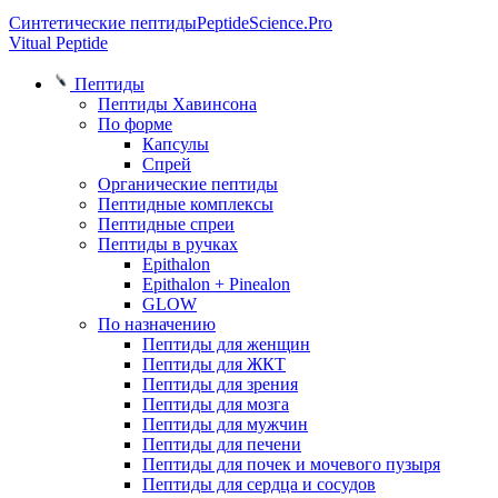
Синтетические пептиды
PeptideScience.Pro
Vitual Peptide
Пептиды
Пептиды Хавинсона
По форме
Капсулы
Спрей
Органические пептиды
Пептидные комплексы
Пептидные спреи
Пептиды в ручках
Epithalon
Epithalon + Pinealon
GLOW
По назначению
Пептиды для женщин
Пептиды для ЖКТ
Пептиды для зрения
Пептиды для мозга
Пептиды для мужчин
Пептиды для печени
Пептиды для почек и мочевого пузыря
Пептиды для сердца и сосудов