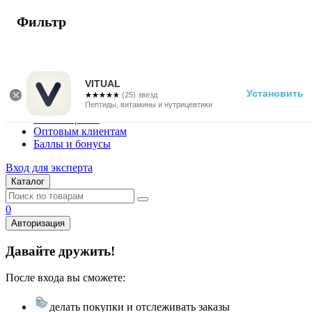
Фильтр
г. Москва
Vitual Peptide
+7 (800) 101-13-25
VITUAL
Установить
☆☆☆☆☆
★★★★★
(25) звезд
Специалистам
Пептиды, витамины и нутрицевтики
Поставщикам
Оптовым клиентам
Баллы и бонусы
Вход для эксперта
Каталог
0
Авторизация
Давайте дружить!
После входа вы сможете:
делать покупки и отслеживать заказы