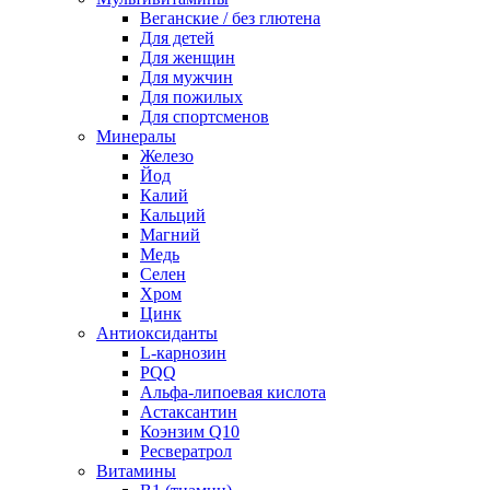
Веганские / без глютена
Для детей
Для женщин
Для мужчин
Для пожилых
Для спортсменов
Минералы
Железо
Йод
Калий
Кальций
Магний
Медь
Селен
Хром
Цинк
Антиоксиданты
L-карнозин
PQQ
Альфа-липоевая кислота
Астаксантин
Коэнзим Q10
Ресвератрол
Витамины