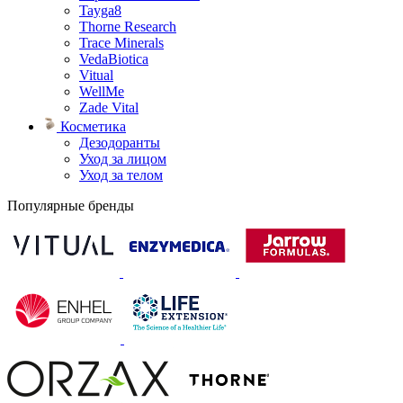
Tayga8
Thorne Research
Trace Minerals
VedaBiotica
Vitual
WellMe
Zade Vital
Косметика
Дезодоранты
Уход за лицом
Уход за телом
Популярные бренды