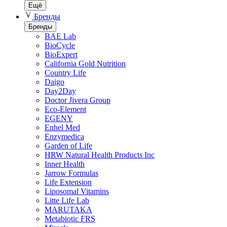
Ещё
Бренды
Бренды
BAE Lab
BioCycle
BioExpert
California Gold Nutrition
Country Life
Daigo
Day2Day
Doctor Jivera Group
Eco-Element
EGENY
Enhel Med
Enzymedica
Garden of Life
HRW Natural Health Products Inc
Inner Health
Jarrow Formulas
Life Extension
Liposomal Vitamins
Litte Life Lab
MARUTAKA
Metabiotic FRS