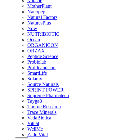
Miracle
MotherPlant
Nanopep
Natural Factors
NaturesPlus
Now
NUTRIBIOTIC
Ocean
ORGANICON
ORZAX
Peptide Science
Probiolab
Prolifeandskin
SmartLife
Solaray
Source Naturals
SPRINT POWER
Supreme Pharmatech
Tayga8
Thorne Research
Trace Minerals
VedaBiotica
Vitual
WellMe
Zade Vital