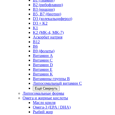
B1 (тиамин)
B2 (рибофлавин)
B3 (ниацин)
B5, B7 (биотин)
D3 (холекальциферол)
D3 + K2
K1
K2 (MK-4, MK-7)
Аскорбат натрия
В12
В6
В9 (фолаты)
Витамин A
Витамин C
Витамин D
Витамин E
Витамин K
Витамины группы B
Липосомальный витамин C
Ещё
Свернуть
Липосомальные формы
Омега и жирные кислоты
Масло криля
Омега-3 (EPA / DHA)
Рыбий жир