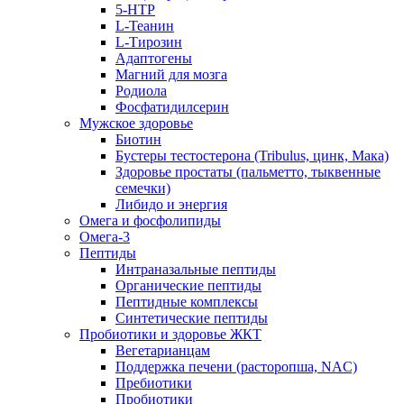
5-HTP
L-Теанин
L-Тирозин
Адаптогены
Магний для мозга
Родиола
Фосфатидилсерин
Мужское здоровье
Биотин
Бустеры тестостерона (Tribulus, цинк, Мака)
Здоровье простаты (пальметто, тыквенные
семечки)
Либидо и энергия
Омега и фосфолипиды
Омега-3
Пептиды
Интраназальные пептиды
Органические пептиды
Пептидные комплексы
Синтетические пептиды
Пробиотики и здоровье ЖКТ
Вегетарианцам
Поддержка печени (расторопша, NAC)
Пребиотики
Пробиотики