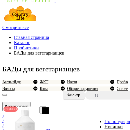
Смотреть все
Главная страница
Каталог
Пробиотики
БАДы для вегетарианцев
БАДы для вегетарианцев
Анти-эйдж
ЖКТ
Ногти
Проблем
Волосы
Кожа
Общие нарушения
Снижен
0
Фильтр
Категория
СКИДКА
Аллергия
Анемия и болезни крови
По популярн
Анти-эйдж
Новинки