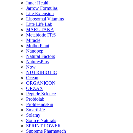
Inner Health
Jarrow Formulas
Life Extension
Liposomal Vitamins
Litte Life Lab
MARUTAKA
Metabiotic FRS
Miracle
MotherPlant
Nanopep
Natural Factors
NaturesPlus
Now
NUTRIBIOTIC
Ocean
ORGANICON
ORZAX
Peptide Science
Probiolab
Prolifeandskin
SmartLife
Solaray
Source Naturals
SPRINT POWER
Supreme Pharmatech