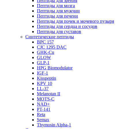
Пептиды для зрения
Пептиды для мозга
Пептиды для мужчин
Пептиды для печени
Пептиды для почек и мочевого пузыря
Пептиды для сердца и сосудов
Пептиды для суставов
Синтетические пептиды
BPC 157
CJC 1295 DAC
GHK-Cu
GLOW
GLP-1
HPG Biomodulator
IGF-1
Kisspeptin
KPV 10
LL-37
Melanotan II
MOTS-C
NAD+
PT-141
Reta
Semax
Thymosin Alpha-1