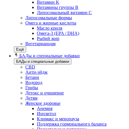
Витамин K
Витамины группы B
Липосомальный витамин C
Липосомальные формы
Омега и жирные кислоты
Масло криля
Омега-3 (EPA / DHA)
Рыбий жир
Вегетарианцам
Ещё
БАДы и специальные добавки
БАДы и специальные добавки
CBD
Анти-эйдж
Бетаин
Водород
Грибы
Детокс и очищение
Детям
Женское здоровье
Анемия
Инозитол
Климакс и менопауза
Поддержка гормонального баланса