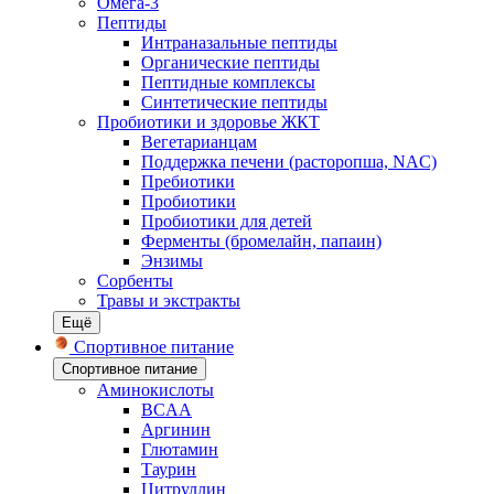
Омега-3
Пептиды
Интраназальные пептиды
Органические пептиды
Пептидные комплексы
Синтетические пептиды
Пробиотики и здоровье ЖКТ
Вегетарианцам
Поддержка печени (расторопша, NAC)
Пребиотики
Пробиотики
Пробиотики для детей
Ферменты (бромелайн, папаин)
Энзимы
Сорбенты
Травы и экстракты
Ещё
Спортивное питание
Спортивное питание
Аминокислоты
BCAA
Аргинин
Глютамин
Таурин
Цитруллин