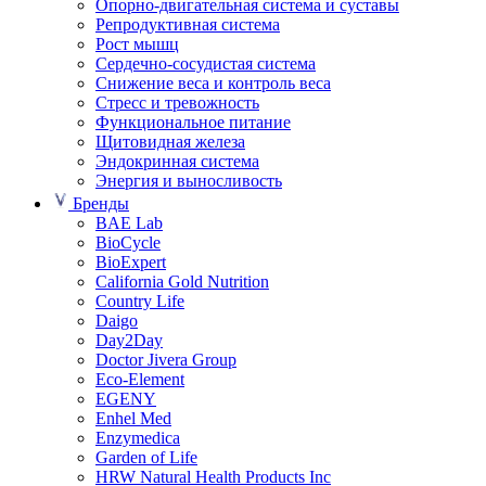
Опорно-двигательная система и суставы
Репродуктивная система
Рост мышц
Сердечно-сосудистая система
Снижение веса и контроль веса
Стресс и тревожность
Функциональное питание
Щитовидная железа
Эндокринная система
Энергия и выносливость
Бренды
BAE Lab
BioCycle
BioExpert
California Gold Nutrition
Country Life
Daigo
Day2Day
Doctor Jivera Group
Eco-Element
EGENY
Enhel Med
Enzymedica
Garden of Life
HRW Natural Health Products Inc