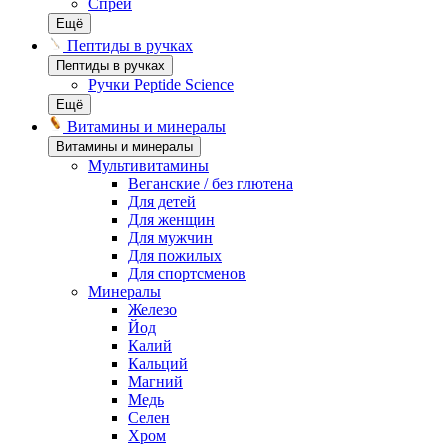
Спреи
Ещё
Пептиды в ручках
Пептиды в ручках
Ручки Peptide Science
Ещё
Витамины и минералы
Витамины и минералы
Мультивитамины
Веганские / без глютена
Для детей
Для женщин
Для мужчин
Для пожилых
Для спортсменов
Минералы
Железо
Йод
Калий
Кальций
Магний
Медь
Селен
Хром