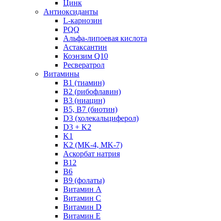
Цинк
Антиоксиданты
L-карнозин
PQQ
Альфа-липоевая кислота
Астаксантин
Коэнзим Q10
Ресвератрол
Витамины
B1 (тиамин)
B2 (рибофлавин)
B3 (ниацин)
B5, B7 (биотин)
D3 (холекальциферол)
D3 + K2
K1
K2 (MK-4, MK-7)
Аскорбат натрия
В12
В6
В9 (фолаты)
Витамин A
Витамин C
Витамин D
Витамин E