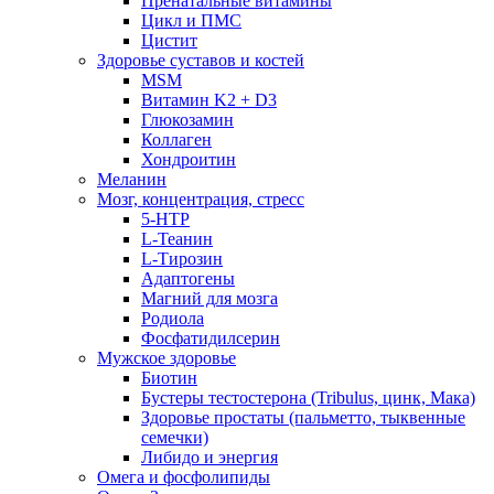
Пренатальные витамины
Цикл и ПМС
Цистит
Здоровье суставов и костей
MSM
Витамин K2 + D3
Глюкозамин
Коллаген
Хондроитин
Меланин
Мозг, концентрация, стресс
5-HTP
L-Теанин
L-Тирозин
Адаптогены
Магний для мозга
Родиола
Фосфатидилсерин
Мужское здоровье
Биотин
Бустеры тестостерона (Tribulus, цинк, Мака)
Здоровье простаты (пальметто, тыквенные
семечки)
Либидо и энергия
Омега и фосфолипиды