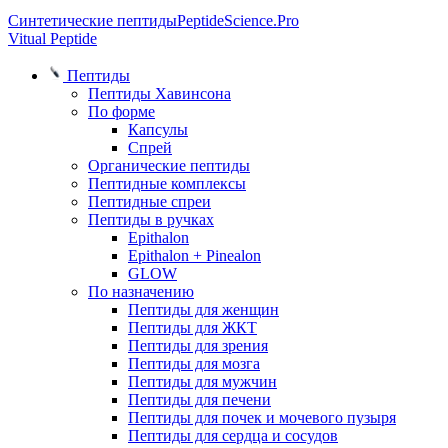
Синтетические пептиды
PeptideScience.Pro
Vitual Peptide
Пептиды
Пептиды Хавинсона
По форме
Капсулы
Спрей
Органические пептиды
Пептидные комплексы
Пептидные спреи
Пептиды в ручках
Epithalon
Epithalon + Pinealon
GLOW
По назначению
Пептиды для женщин
Пептиды для ЖКТ
Пептиды для зрения
Пептиды для мозга
Пептиды для мужчин
Пептиды для печени
Пептиды для почек и мочевого пузыря
Пептиды для сердца и сосудов