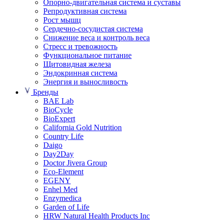
Опорно-двигательная система и суставы
Репродуктивная система
Рост мышц
Сердечно-сосудистая система
Снижение веса и контроль веса
Стресс и тревожность
Функциональное питание
Щитовидная железа
Эндокринная система
Энергия и выносливость
Бренды
BAE Lab
BioCycle
BioExpert
California Gold Nutrition
Country Life
Daigo
Day2Day
Doctor Jivera Group
Eco-Element
EGENY
Enhel Med
Enzymedica
Garden of Life
HRW Natural Health Products Inc