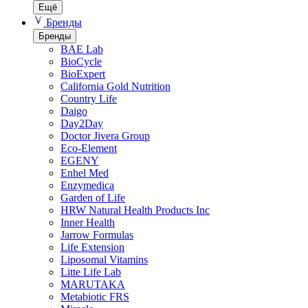
Ещё
Бренды
Бренды
BAE Lab
BioCycle
BioExpert
California Gold Nutrition
Country Life
Daigo
Day2Day
Doctor Jivera Group
Eco-Element
EGENY
Enhel Med
Enzymedica
Garden of Life
HRW Natural Health Products Inc
Inner Health
Jarrow Formulas
Life Extension
Liposomal Vitamins
Litte Life Lab
MARUTAKA
Metabiotic FRS