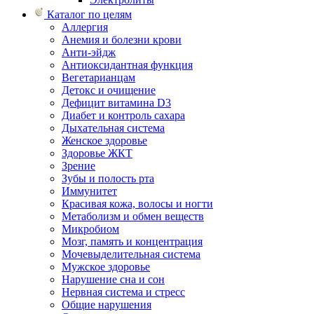
Каталог по целям
Аллергия
Анемия и болезни крови
Анти-эйдж
Антиоксидантная функция
Вегетарианцам
Детокс и очищение
Дефицит витамина D3
Диабет и контроль сахара
Дыхательная система
Женское здоровье
Здоровье ЖКТ
Зрение
Зубы и полость рта
Иммунитет
Красивая кожа, волосы и ногти
Метаболизм и обмен веществ
Микробиом
Мозг, память и концентрация
Мочевыделительная система
Мужское здоровье
Нарушение сна и сон
Нервная система и стресс
Общие нарушения