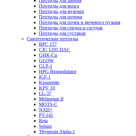
Пептиды для зрения
Пептиды для мозга
Пептиды для мужчин
Пептиды для печени
Пептиды для почек и мочевого пузыря
Пептиды для сердца и сосудов
Пептиды для суставов
Синтетические пептиды
BPC 157
CJC 1295 DAC
GHK-Cu
GLOW
GLP-1
HPG Biomodulator
IGF-1
Kisspeptin
KPV 10
LL-37
Melanotan II
MOTS-C
NAD+
PT-141
Reta
Semax
Thymosin Alpha-1