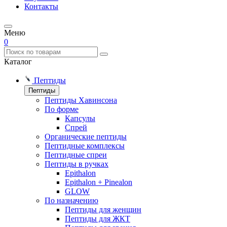
Контакты
Меню
0
Каталог
Пептиды
Пептиды
Пептиды Хавинсона
По форме
Капсулы
Спрей
Органические пептиды
Пептидные комплексы
Пептидные спреи
Пептиды в ручках
Epithalon
Epithalon + Pinealon
GLOW
По назначению
Пептиды для женщин
Пептиды для ЖКТ