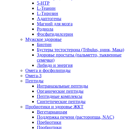
5-HTP
L-Теанин
L-Тирозин
Адаптогены
Магний для мозга
Родиола
Фосфатидилсерин
Мужское здоровье
Биотин
Бустеры тестостерона (Tribulus, цинк, Мака)
Здоровье простаты (пальметто, тыквенные
семечки)
Либидо и энергия
Омега и фосфолипиды
Омега-3
Пептиды
Интраназальные пептиды
Органические пептиды
Пептидные комплексы
Синтетические пептиды
Пробиотики и здоровье ЖКТ
Вегетарианцам
Поддержка печени (расторопша, NAC)
Пребиотики
Пробиотики