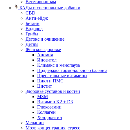
Вегетарианцам
БАДы и специальные добавки
CBD
Анти-эйдж
Бетаин
Водород
Грибы
Детокс и очищение
Детям
Женское здоровье
Анемия
Инозитол
Климакс и менопауза
Поддержка гормонального баланса
Пренатальные витамины
Цикл и ПМС
Цистит
Здоровье суставов и костей
MSM
Витамин K2 + D3
Глюкозамин
Коллаген
Хондроитин
Меланин
Мозг, концентрация, стресс