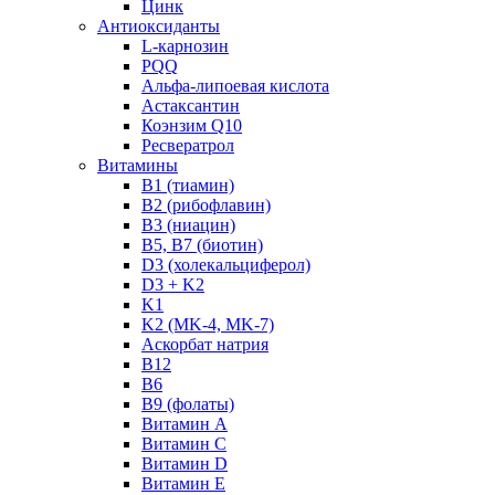
Цинк
Антиоксиданты
L-карнозин
PQQ
Альфа-липоевая кислота
Астаксантин
Коэнзим Q10
Ресвератрол
Витамины
B1 (тиамин)
B2 (рибофлавин)
B3 (ниацин)
B5, B7 (биотин)
D3 (холекальциферол)
D3 + K2
K1
K2 (MK-4, MK-7)
Аскорбат натрия
В12
В6
В9 (фолаты)
Витамин A
Витамин C
Витамин D
Витамин E