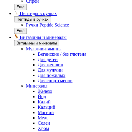
Спреи
Ещё
Пептиды в ручках
Пептиды в ручках
Ручки Peptide Science
Ещё
Витамины и минералы
Витамины и минералы
Мультивитамины
Веганские / без глютена
Для детей
Для женщин
Для мужчин
Для пожилых
Для спортсменов
Минералы
Железо
Йод
Калий
Кальций
Магний
Медь
Селен
Хром