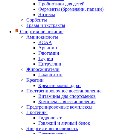
Пробиотики для детей
Ферменты (бромелайн, папаин)
Энзимы
Сорбенты
Травы и экстракты
Спортивное питание
Аминокислоты
BCAA
Аргинин
Глютамин
Таурин
Цитруллин
Жиросжигатели
L-карнитин
Креатин
Креатин моногидрат
Посттренировочное восстановление
Витамины для спортсменов
Комплексы восстановления
Предтренировочные комплексы
Протеины
Гидролизат
Говяжий и яичный белок
Энергия и выносливость
Электролиты