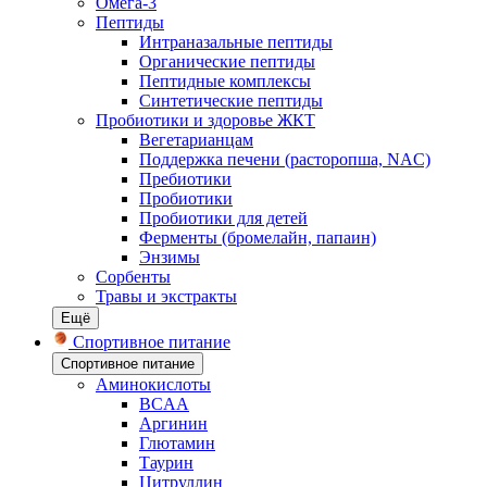
Омега-3
Пептиды
Интраназальные пептиды
Органические пептиды
Пептидные комплексы
Синтетические пептиды
Пробиотики и здоровье ЖКТ
Вегетарианцам
Поддержка печени (расторопша, NAC)
Пребиотики
Пробиотики
Пробиотики для детей
Ферменты (бромелайн, папаин)
Энзимы
Сорбенты
Травы и экстракты
Ещё
Спортивное питание
Спортивное питание
Аминокислоты
BCAA
Аргинин
Глютамин
Таурин
Цитруллин