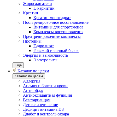
Жиросжигатели
L-карнитин
Креатин
Креатин моногидрат
Посттренировочное восстановление
Витамины для спортсменов
Комплексы восстановления
Предтренировочные комплексы
Протеины
Гидролизат
Говяжий и яичный белок
Энергия и выносливость
Электролиты
Ещё
Каталог по целям
Каталог по целям
Аллергия
Анемия и болезни крови
Анти-эйдж
Антиоксидантная функция
Вегетарианцам
Детокс и очищение
Дефицит витамина D3
Диабет и контроль сахара