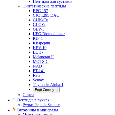
Пептиды для суставов
Синтетические пептиды
BPC 157
CJC 1295 DAC
GHK-Cu
GLOW
GLP-1
HPG Biomodulator
IGF-1
Kisspeptin
KPV 10
LL-37
Melanotan II
MOTS-C
NAD+
PT-141
Reta
Semax
Thymosin Alpha-1
Ещё
Свернуть
Спреи
Пептиды в ручках
Ручки Peptide Science
Витамины и минералы
Мультивитамины