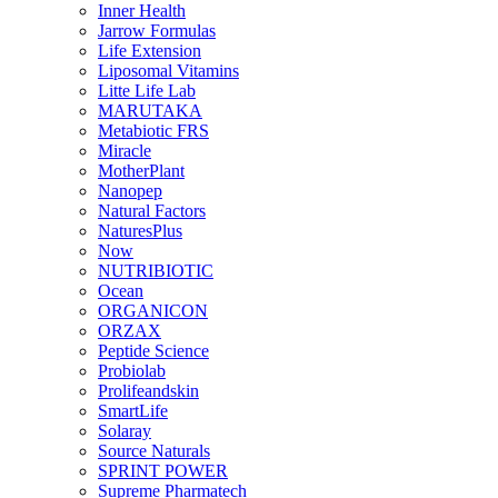
Inner Health
Jarrow Formulas
Life Extension
Liposomal Vitamins
Litte Life Lab
MARUTAKA
Metabiotic FRS
Miracle
MotherPlant
Nanopep
Natural Factors
NaturesPlus
Now
NUTRIBIOTIC
Ocean
ORGANICON
ORZAX
Peptide Science
Probiolab
Prolifeandskin
SmartLife
Solaray
Source Naturals
SPRINT POWER
Supreme Pharmatech