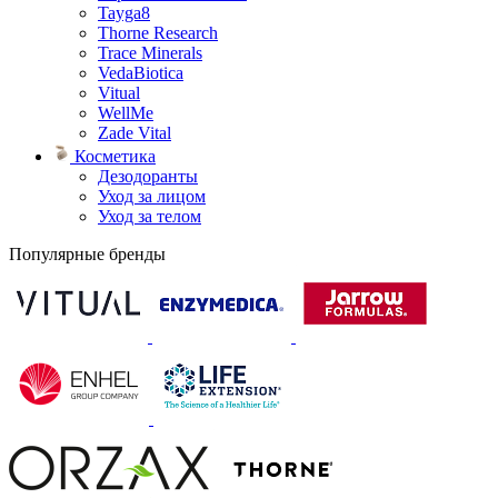
Tayga8
Thorne Research
Trace Minerals
VedaBiotica
Vitual
WellMe
Zade Vital
Косметика
Дезодоранты
Уход за лицом
Уход за телом
Популярные бренды