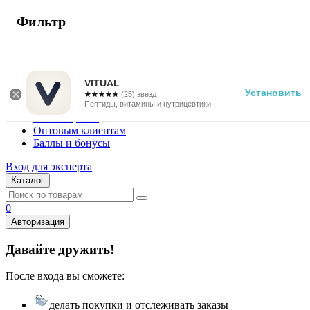
Фильтр
г. Москва
Vitual Peptide
+7 (800) 101-13-25
VITUAL
Установить
☆☆☆☆☆
★★★★★
(25) звезд
Специалистам
Пептиды, витамины и нутрицевтики
Поставщикам
Оптовым клиентам
Баллы и бонусы
Вход для эксперта
Каталог
0
Авторизация
Давайте дружить!
После входа вы сможете:
делать покупки и отслеживать заказы