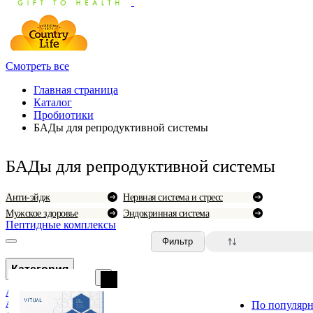
Смотреть все
Главная страница
Каталог
Пробиотики
БАДы для репродуктивной системы
БАДы для репродуктивной системы
Анти-эйдж
Нервная система и стресс
Мужское здоровье
Эндокринная система
Пептидные комплексы
0
Фильтр
Категория
Аллергия
Анемия и болезни крови
По популярн