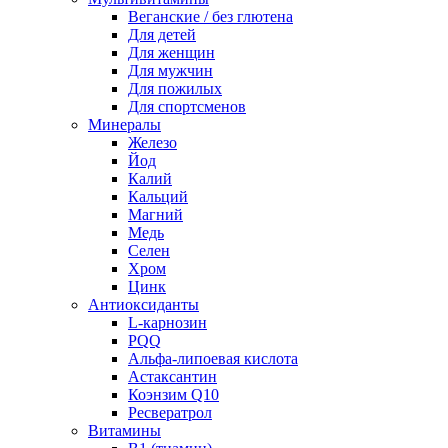
Веганские / без глютена
Для детей
Для женщин
Для мужчин
Для пожилых
Для спортсменов
Минералы
Железо
Йод
Калий
Кальций
Магний
Медь
Селен
Хром
Цинк
Антиоксиданты
L-карнозин
PQQ
Альфа-липоевая кислота
Астаксантин
Коэнзим Q10
Ресвератрол
Витамины