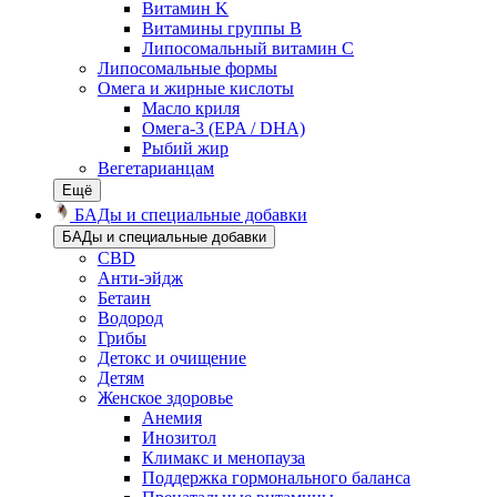
Витамин K
Витамины группы B
Липосомальный витамин C
Липосомальные формы
Омега и жирные кислоты
Масло криля
Омега-3 (EPA / DHA)
Рыбий жир
Вегетарианцам
Ещё
БАДы и специальные добавки
БАДы и специальные добавки
CBD
Анти-эйдж
Бетаин
Водород
Грибы
Детокс и очищение
Детям
Женское здоровье
Анемия
Инозитол
Климакс и менопауза
Поддержка гормонального баланса