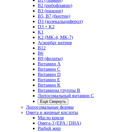
B1 (тиамин)
B2 (рибофлавин)
B3 (ниацин)
B5, B7 (биотин)
D3 (холекальциферол)
D3 + K2
K1
K2 (MK-4, MK-7)
Аскорбат натрия
В12
В6
В9 (фолаты)
Витамин A
Витамин C
Витамин D
Витамин E
Витамин K
Витамины группы B
Липосомальный витамин C
Ещё
Свернуть
Липосомальные формы
Омега и жирные кислоты
Масло криля
Омега-3 (EPA / DHA)
Рыбий жир