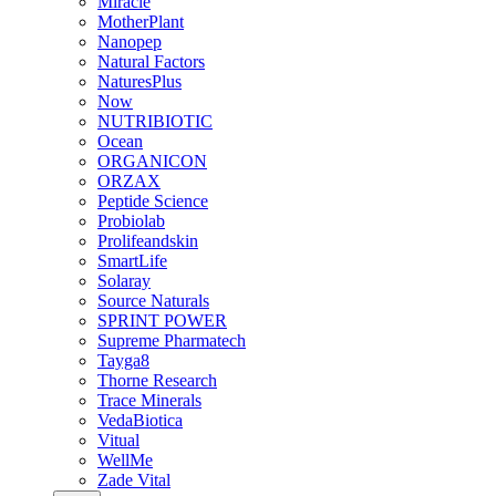
Miracle
MotherPlant
Nanopep
Natural Factors
NaturesPlus
Now
NUTRIBIOTIC
Ocean
ORGANICON
ORZAX
Peptide Science
Probiolab
Prolifeandskin
SmartLife
Solaray
Source Naturals
SPRINT POWER
Supreme Pharmatech
Tayga8
Thorne Research
Trace Minerals
VedaBiotica
Vitual
WellMe
Zade Vital