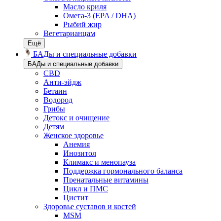
Масло криля
Омега-3 (EPA / DHA)
Рыбий жир
Вегетарианцам
Ещё
БАДы и специальные добавки
БАДы и специальные добавки
CBD
Анти-эйдж
Бетаин
Водород
Грибы
Детокс и очищение
Детям
Женское здоровье
Анемия
Инозитол
Климакс и менопауза
Поддержка гормонального баланса
Пренатальные витамины
Цикл и ПМС
Цистит
Здоровье суставов и костей
MSM