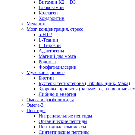
Витамин K2 + D3
Глюкозамин
Коллаген
Хондроитин
Меланин
Мозг, концентрация, стресс
5-HTP
L-Теанин
L-Тирозин
Адаптогены
Магний для мозга
Родиола
Фосфатидилсерин
Мужское здоровье
Биотин
Бустеры тестостерона (Tribulus, цинк, Мака)
Здоровье простаты (пальметто, тыквенные се
Либидо и энергия
Омега и фосфолипиды
Омега-3
Пептиды
Интраназальные пептиды
Органические пептиды
Пептидные комплексы
Синтетические пептиды