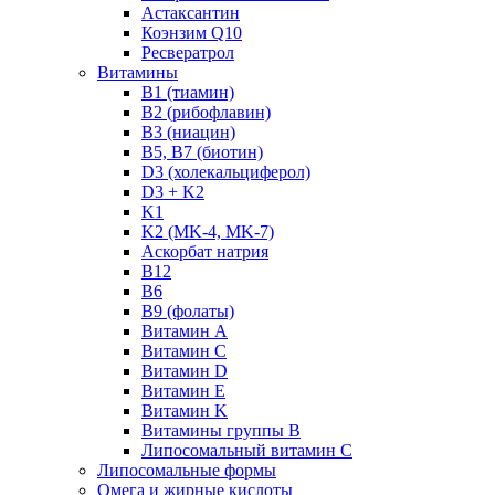
Астаксантин
Коэнзим Q10
Ресвератрол
Витамины
B1 (тиамин)
B2 (рибофлавин)
B3 (ниацин)
B5, B7 (биотин)
D3 (холекальциферол)
D3 + K2
K1
K2 (MK-4, MK-7)
Аскорбат натрия
В12
В6
В9 (фолаты)
Витамин A
Витамин C
Витамин D
Витамин E
Витамин K
Витамины группы B
Липосомальный витамин C
Липосомальные формы
Омега и жирные кислоты