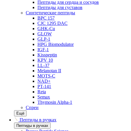
Пептиды для сердца и сосудов
Пептиды для суставов
Синтетические пептиды
BPC 157
CJC 1295 DAC
GHK-Cu
GLOW
GLP-1
HPG Biomodulator
IGF-1
Kisspeptin
KPV 10
LL-37
Melanotan II
MOTS-C
NAD+
PT-141
Reta
Semax
Thymosin Alpha-1
Спреи
Ещё
Пептиды в ручках
Пептиды в ручках