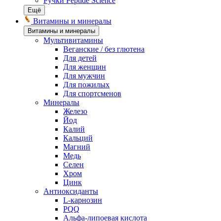
Ручки Peptide Science
Ещё
Витамины и минералы
Витамины и минералы
Мультивитамины
Веганские / без глютена
Для детей
Для женщин
Для мужчин
Для пожилых
Для спортсменов
Минералы
Железо
Йод
Калий
Кальций
Магний
Медь
Селен
Хром
Цинк
Антиоксиданты
L-карнозин
PQQ
Альфа-липоевая кислота